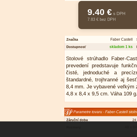
9.40 €
s DPH
7.83 € bez DPH
Faber Castell
Značka
skladom 1 ks
Dostupnosť
Stolové strúhadlo Faber-Ca
prevedení predstavuje funkč
čisté, jednoduché a precíz
štandardné, trojhranné aj šes
8,4 mm. Je vybavené veľkým z
4,8 x 8,4 x 9,5 cm. Váha 109 g
Parametre tovaru - Faber-Castell stoln
Záruční doba
24
48 x 8
Rozmery