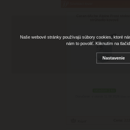
Súvisiaci tovar
Caran dAche Alpine Frost stolo
strúhadlo kovové
Naše webové stránky používajú súbory cookies, ktoré ná
nám to povoliť. Kliknutím na tlači
Nastavenie
skladom 1 ks
Doručenie: v utorok 11.08.2026
(viac in
Cena:
222