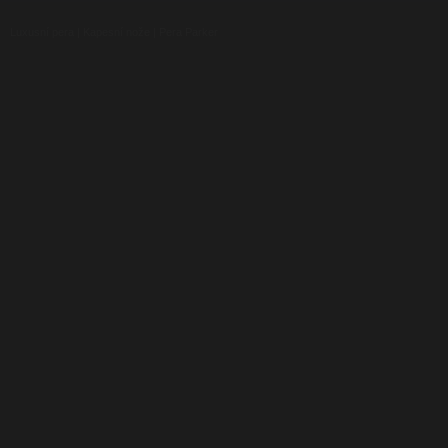
Luxusní pera
|
Kapesní nože
|
Pera Parker