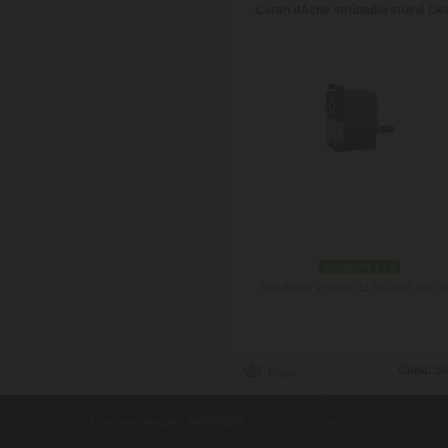
Caran dAche strúhadlo stolné čie
skladom 1 ks
Doručenie: v utorok 11.08.2026
(viac in
Cena:
56
contents ©2010
Luxusne-pera.sk
-
PARTNERI
, pera Parker, Waterman, Cross, Faber Ca