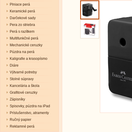
Plniace perá
Keramické perá
Darčekové sady
Pera zo striebra
Perá s razítkem
Multifunkčné perá
Mechanické ceruzky
Púzdra na perá
Kaligrafie a krasopísmo
Diáre
Výtvarné potreby
Stolné súpravy
Kancelária a škola
Grafitové ceruzky
Zápisníky
Spisovky, púzdra na iPad
Príslušenstvo, atramenty
Ručný papier
Reklamné perá