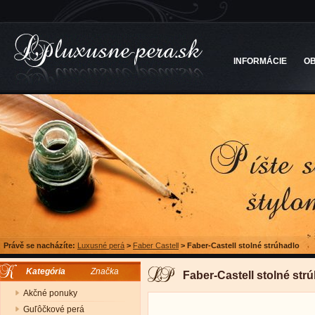
INFORMÁCIE
O
Právě se nacházíte:
Luxusné perá
>
Faber Castell
>
Faber-Castell stolné strúhadlo
Kategória
Značka
Faber-Castell stolné str
Akčné ponuky
Guľôčkové perá