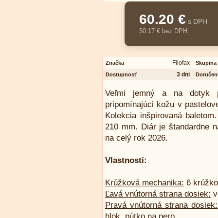
60.20 €
s DPH
50.17 € bez DPH
Filofax
Značka
Skupina
3 dni
Dostupnosť
Doručen
Veľmi jemný a na dotyk p
pripomínajúci kožu v pastelov
Kolekcia inšpirovaná baletom.
210 mm. Diár je štandardne 
na celý rok 2026.
Vlastnosti:
Krúžková mechanika:
6 krúžko
Ľavá vnútorná strana dosiek:
v
Pravá vnútorná strana dosiek:
hlok, pútko na pero.