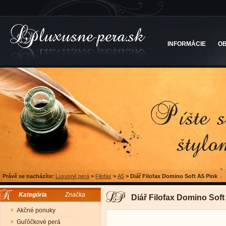
INFORMÁCIE
O
Právě se nacházíte:
Luxusné perá
>
Filofax
>
A5
>
Diář Filofax Domino Soft A5 Pink
Kategória
Značka
Diář Filofax Domino Soft
Akčné ponuky
Guľôčkové perá