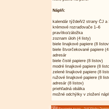
Náplň:
kalendár týždeň/2 strany ČJ a
krémové rozraďovače 1–6
pravítko/záložka
zoznam úloh (4 listy)
biele linajkové papiere (8 listov
biele štvorčekované papiere (4 
adresár
biele čisté papiere (8 listov)
modré linajkové papiere (8 list
zelené linajkové papiere (8 list
ružové linajkové papiere (8 list
adresár (8 listov)
priehľadná obálka
možné odchýlky v zložení náp
Parametre tovaru - Diář Filofax Domin