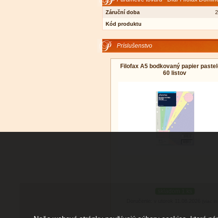
Záruční doba
2
Kód produktu
Príslušenstvo
Filofax A5 bodkovaný papier pastel
60 listov
skladom 1 ks
Doručenie: v utorok 11.08.2026
(viac in