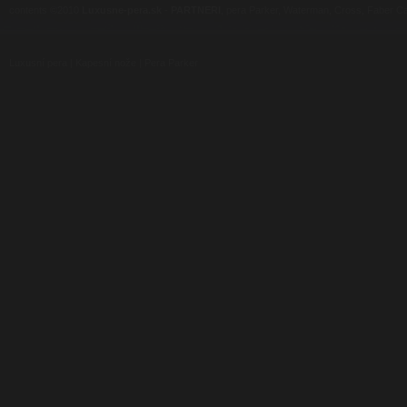
contents ©2010
Luxusne-pera.sk
-
PARTNERI
, pera Parker, Waterman, Cross, Faber Ca
Luxusní pera
|
Kapesní nože
|
Pera Parker