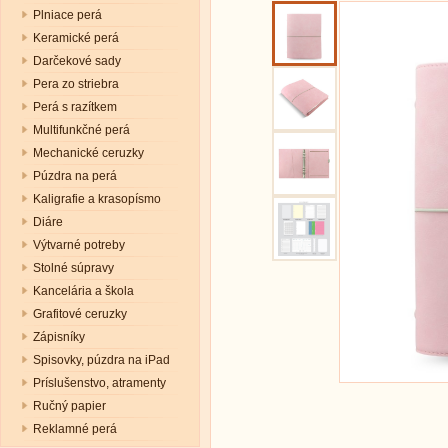
Plniace perá
Keramické perá
Darčekové sady
Pera zo striebra
Perá s razítkem
Multifunkčné perá
Mechanické ceruzky
Púzdra na perá
Kaligrafie a krasopísmo
Diáre
Výtvarné potreby
Stolné súpravy
Kancelária a škola
Grafitové ceruzky
Zápisníky
Spisovky, púzdra na iPad
Príslušenstvo, atramenty
Ručný papier
Reklamné perá