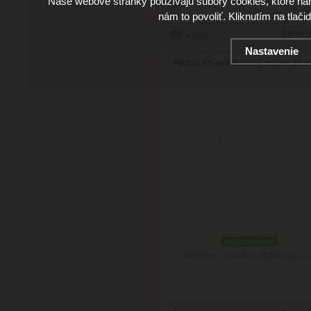
Naše webové stránky používajú súbory cookies, ktoré ná
nám to povoliť. Kliknutím na tlači
Cena:
9
Nastavenie
Filofax A5 nelinkovaný papier 25 li
skladom 2 ks
Doručenie: v utorok 11.08.2026
(viac in