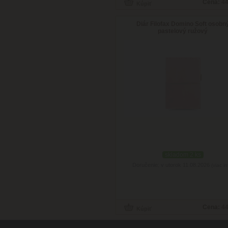
Cena:
44
Diár Filofax Domino Soft osobn
pastelový ružový
skladom 2 ks
Doručenie: v utorok 11.08.2026
(viac in
Cena:
44