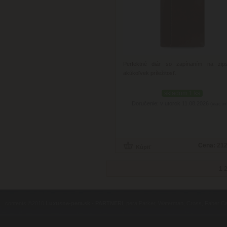
Perfektné diár so zapínaním na zip
akúkoľvek príležitosť.
skladom 1 ks
Doručenie: v utorok 11.08.2026
(viac in
Cena:
212
1
contents ©2010
Luxusne-pera.sk
-
PARTNERI
, pera Parker, Waterman, Cross, Faber Ca