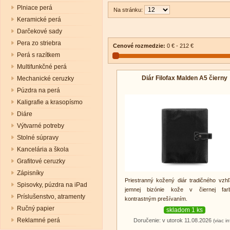
Plniace perá
Na stránku:
Keramické perá
Darčekové sady
Pera zo striebra
Cenové rozmedzie:
0 € - 212 €
Perá s razítkem
Multifunkčné perá
Diár Filofax Malden A5 čierny
Mechanické ceruzky
Púzdra na perá
Kaligrafie a krasopísmo
Diáre
Výtvarné potreby
Stolné súpravy
Kancelária a škola
Grafitové ceruzky
Zápisníky
Priestranný kožený diár tradičného vzh
Spisovky, púzdra na iPad
jemnej bizónie kože v čiernej fa
Príslušenstvo, atramenty
kontrastným prešívaním.
Ručný papier
skladom 1 ks
Reklamné perá
Doručenie: v utorok 11.08.2026
(viac in