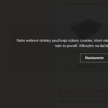
Diár Filofax Holborn A5 čierny
Naše webové stránky používajú súbory cookies, ktoré ná
nám to povoliť. Kliknutím na tlači
Diár z extra jemnej bizónie kože z rady Ho
Nastavenie
skladom 1 ks
Doručenie: v utorok 11.08.2026
(viac in
Cena:
187
Diár Filofax The Original A5 tyrky