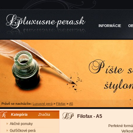
INFORMÁCIE
O
Právě se nacházíte:
Luxusné perá
>
Filofax
>
A5
Kategória
Značka
Filofax - A5
Akčné ponuky
Perfekné formá
Guľôčkové perá
Veľkos