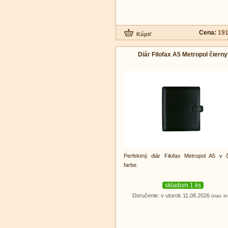
Cena:
191
Diár Filofax A5 Metropol čierny
Perfektný diár Filofax Metropol A5 v č
farbe.
skladom 1 ks
Doručenie: v utorok 11.08.2026
(viac in