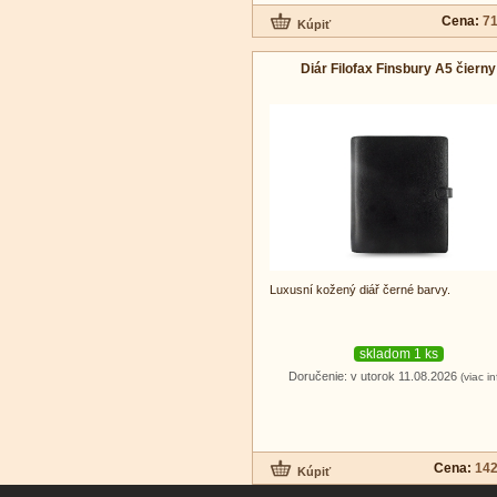
Cena:
71
Diár Filofax Finsbury A5 čierny
Luxusní kožený diář černé barvy.
skladom 1 ks
Doručenie: v utorok 11.08.2026
(viac in
Cena:
142