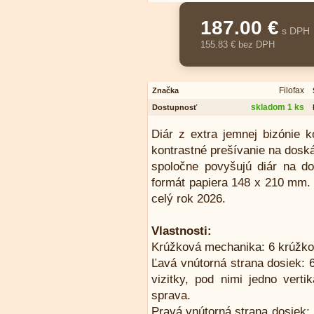
187.00 €
s DPH
155.83 € bez DPH
Filofax
Značka
skladom 1 ks
Dostupnosť
Diár z extra jemnej bizónie 
kontrastné prešívanie na dosk
spoločne povyšujú diár na d
formát papiera 148 x 210 mm. 
celý rok 2026.
Vlastnosti:
Krúžková mechanika: 6 krúžko
Ľavá vnútorná strana dosiek: 6
vizitky, pod nimi jedno verti
sprava.
Pravá vnútorná strana dosiek: 