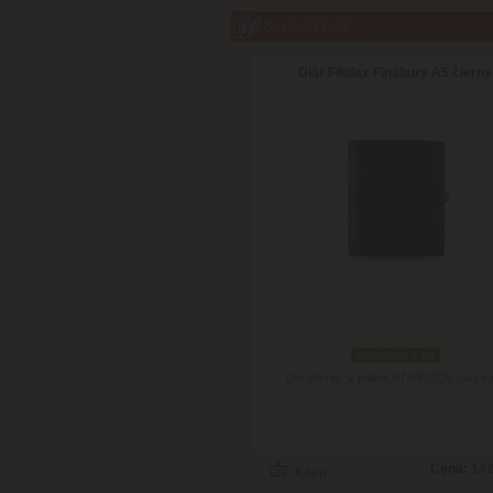
Súvisiaci tovar
Diár Filofax Finsbury A5 čierny
skladom 1 ks
Doručenie: v piatok 07.08.2026
(viac in
Cena:
142