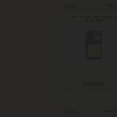
Cena:
7
Filofax farebné lepiace papieriky
Osobné/A5
skladom 2 ks
Doručenie: v piatok 07.08.2026
(viac in
Cena:
12