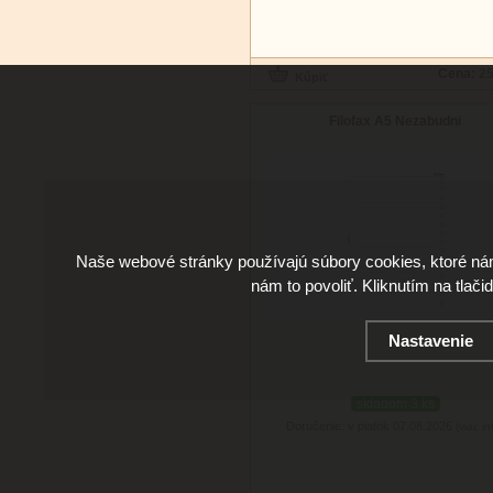
Cena:
25
Filofax A5 Nezabudni
Naše webové stránky používajú súbory cookies, ktoré ná
nám to povoliť. Kliknutím na tlači
Nastavenie
skladom 3 ks
Doručenie: v piatok 07.08.2026
(viac in