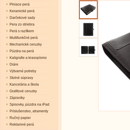
Plniace perá
Keramické perá
Darčekové sady
Pera zo striebra
Perá s razítkem
Multifunkčné perá
Mechanické ceruzky
Púzdra na perá
Kaligrafie a krasopísmo
Diáre
Výtvarné potreby
Stolné súpravy
Kancelária a škola
Grafitové ceruzky
Zápisníky
Spisovky, púzdra na iPad
Príslušenstvo, atramenty
Ručný papier
Reklamné perá