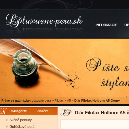
INFORMÁCIE
O
Právě se nacházíte:
Luxusné perá
>
Filofax
>
A5
>
Diár Filofax Holborn A5 čierny
Kategória
Značka
Diár Filofax Holborn A5 
Akčné ponuky
Guľôčkové perá