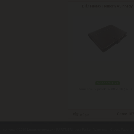
Diár Filofax Holborn A5 hnedý
skladom 1 ks
Doručenie: v piatok 07.08.2026
(viac in
Cena:
187
contents ©2010
Luxusne-pera.sk
-
PARTNERI
, pera Parker, Waterman, Cross, Faber Ca