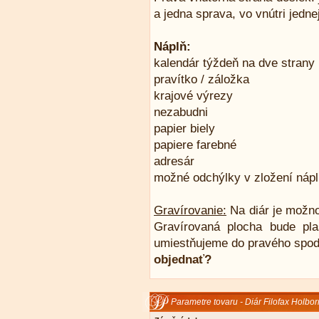
a jedna sprava, vo vnútri jedne
Náplň:
kalendár týždeň na dve strany
pravítko / záložka
krajové výrezy
nezabudni
papier biely
papiere farebné
adresár
možné odchýlky v zložení náp
Gravírovanie:
Na diár je možno
Gravírovaná plocha bude pla
umiestňujeme do pravého spo
objednať?
Parametre tovaru - Diár Filofax Holbor