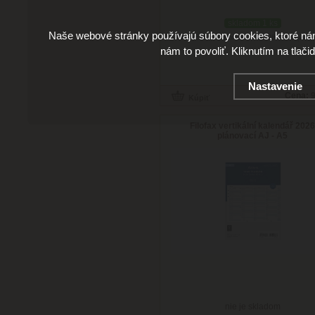
skladom 1 ks
Naše webové stránky používajú súbory cookies, ktoré ná
Doručenie: v pondelok 10.08.2026
(viac 
nám to povoliť. Kliknutím na tlači
Nastavenie
Cena:
9
Filofax vertikální kalendář 202
plánovací AJ - A5
nie je skladom