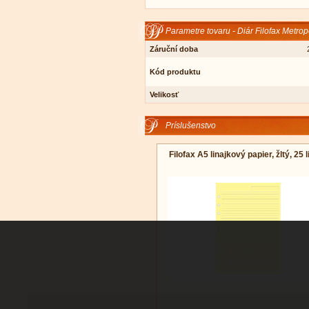
Parametre tovaru - Diár Filofax Metrop
Záruční doba
Kód produktu
Velikosť
Príslušenstvo
Filofax A5 linajkový papier, žltý, 25 l