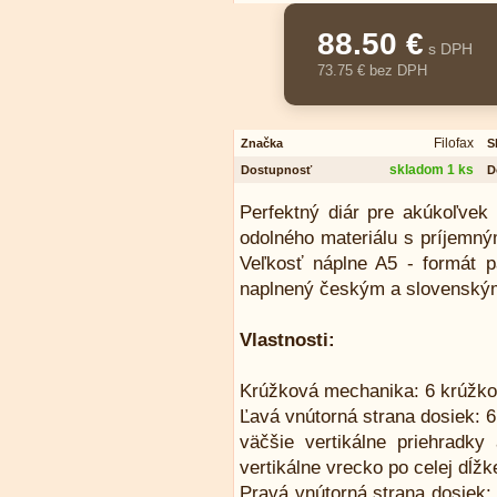
88.50 €
s DPH
73.75 € bez DPH
Filofax
Značka
S
skladom 1 ks
Dostupnosť
D
Perfektný diár pre akúkoľvek 
odolného materiálu s príjemn
Veľkosť náplne A5 - formát 
naplnený českým a slovenským
Vlastnosti:
Krúžková mechanika: 6 krúžko
Ľavá vnútorná strana dosiek: 6 
väčšie vertikálne priehradky
vertikálne vrecko po celej dĺžk
Pravá vnútorná strana dosiek: 