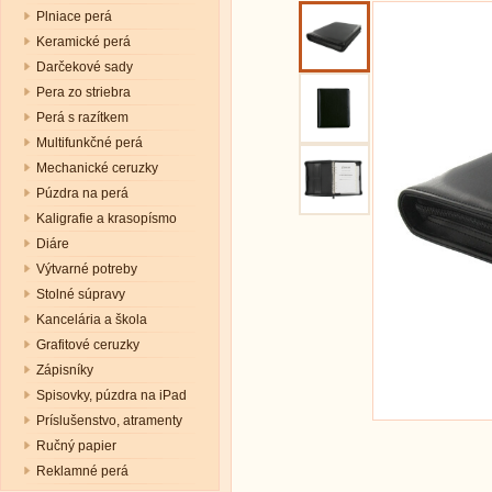
Plniace perá
Keramické perá
Darčekové sady
Pera zo striebra
Perá s razítkem
Multifunkčné perá
Mechanické ceruzky
Púzdra na perá
Kaligrafie a krasopísmo
Diáre
Výtvarné potreby
Stolné súpravy
Kancelária a škola
Grafitové ceruzky
Zápisníky
Spisovky, púzdra na iPad
Príslušenstvo, atramenty
Ručný papier
Reklamné perá