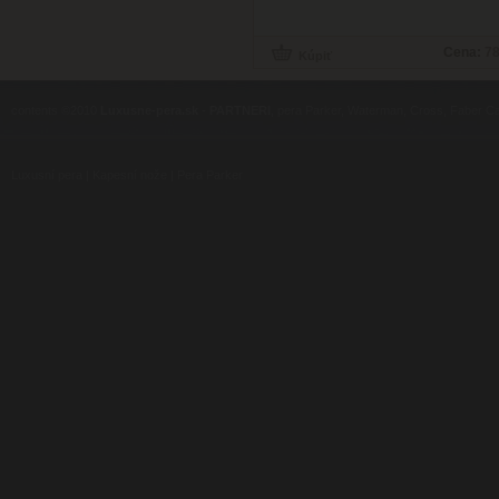
Cena:
78
contents ©2010
Luxusne-pera.sk
-
PARTNERI
, pera Parker, Waterman, Cross, Faber Ca
Luxusní pera
|
Kapesní nože
|
Pera Parker