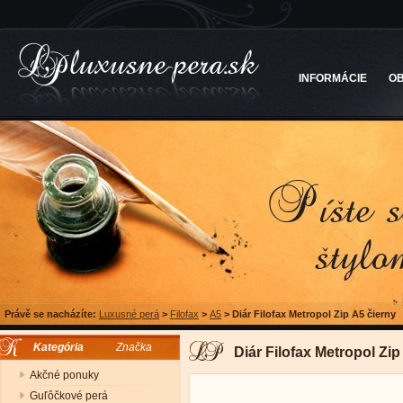
INFORMÁCIE
O
Právě se nacházíte:
Luxusné perá
>
Filofax
>
A5
>
Diár Filofax Metropol Zip A5 čierny
Kategória
Značka
Diár Filofax Metropol Zip
Akčné ponuky
Guľôčkové perá