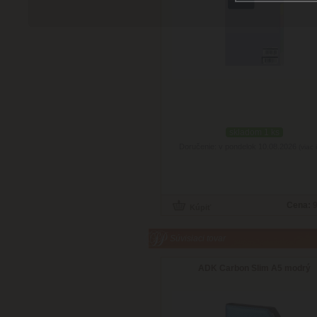
skladom 1 ks
Doručenie: v pondelok 10.08.2026
(viac 
Cena:
9
Súvisiaci tovar
ADK Carbon Slim A5 modrý