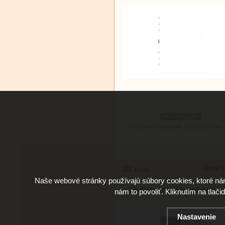
skladom 2 ks
Doručenie: v pondelok 10.08.2026
(viac 
Cena:
9
Naše webové stránky používajú súbory cookies, ktoré ná
Filofax pastelové rozraďovače - 
nám to povoliť. Kliknutím na tlači
Nastavenie