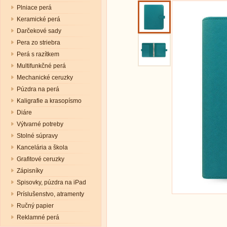
Plniace perá
Keramické perá
Darčekové sady
Pera zo striebra
Perá s razítkem
Multifunkčné perá
Mechanické ceruzky
Púzdra na perá
Kaligrafie a krasopísmo
Diáre
Výtvarné potreby
Stolné súpravy
Kancelária a škola
Grafitové ceruzky
Zápisníky
Spisovky, púzdra na iPad
Príslušenstvo, atramenty
Ručný papier
Reklamné perá