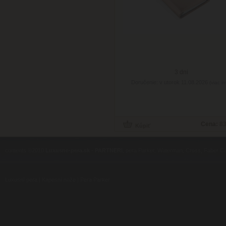
3 dni
Doručenie: v utorok 11.08.2026
(viac in
Cena:
83
contents ©2010
Luxusne-pera.sk
-
PARTNERI
, pera Parker, Waterman, Cross, Faber Ca
Luxusní pera
|
Kapesní nože
|
Pera Parker