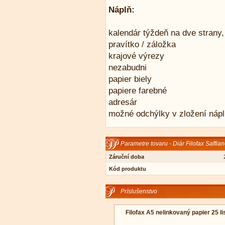
Náplň:
kalendár týždeň na dve strany,
pravítko / záložka
krajové výrezy
nezabudni
papier biely
papiere farebné
adresár
možné odchýlky v zložení náp
Parametre tovaru - Diár Filofax Saffi
Záruční doba
Kód produktu
Príslušenstvo
Filofax A5 nelinkovaný papier 25 li