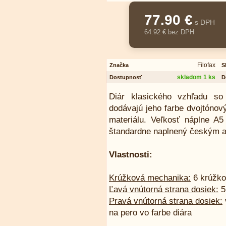
77.90 €
s DPH
64.92 € bez DPH
Filofax
Značka
S
skladom 1 ks
Dostupnosť
D
Diár klasického vzhľadu so
dodávajú jeho farbe dvojtónov
materiálu. Veľkosť náplne A
štandardne naplnený českým a
Vlastnosti:
Krúžková mechanika:
6 krúžko
Ľavá vnútorná strana dosiek:
5
Pravá vnútorná strana dosiek:
na pero vo farbe diára