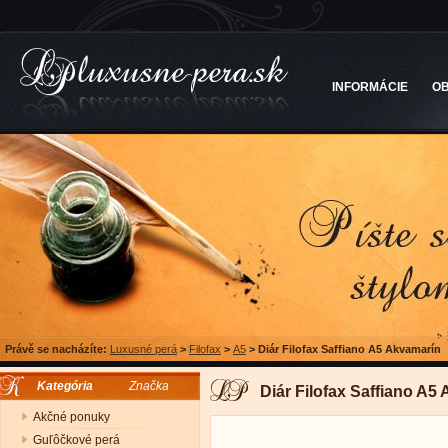
INFORMÁCIE
O
Právě se nacházíte:
Luxusné perá
>
Filofax
>
A5
>
Diár Filofax Saffiano A5 Akvamarín
Kategória
Značka
Diár Filofax Saffiano A5
Akčné ponuky
Guľôčkové perá