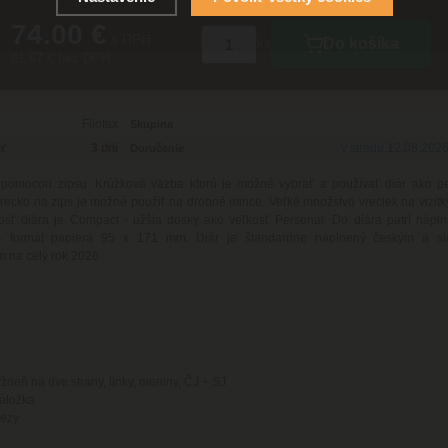
74.00 €
s DPH
Do košíka
ks
61.67 € bez DPH
Filofax
Skupina
3 dni
v stredu 12.08.202
ť
Doručenie
 pomocou zipsu. Krúžková väzba ktorú je možné vybrať a používať diár ako p
recko na zips je možné použiť na drobné mince. Veľké množstvo vreciek na vizitky
kosť diára je Compact - užšia dosky ako veľkosť Personal. Do diára patrí nápln
- formát papiera 95 x 171 mm. Diár je štandardne naplnený českým a s
 na celý rok 2026.
ýždeň na dve strany, linky, meniny, ČJ + SJ
záložka
rezy