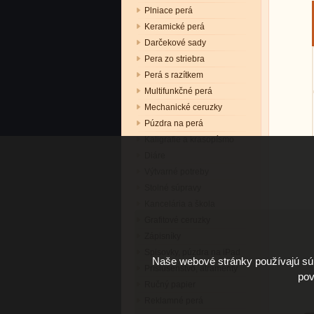
Plniace perá
Keramické perá
Darčekové sady
Pera zo striebra
Perá s razítkem
Multifunkčné perá
Mechanické ceruzky
Púzdra na perá
Kaligrafie a krasopísmo
Diáre
Výtvarné potreby
Stolné súpravy
Kancelária a škola
Grafitové ceruzky
Zápisníky
Spisovky, púzdra na iPad
Naše webové stránky používajú súb
Príslušenstvo, atramenty
pov
Ručný papier
Reklamné perá