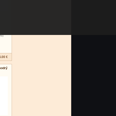
nfo)
4.00 €
modrý