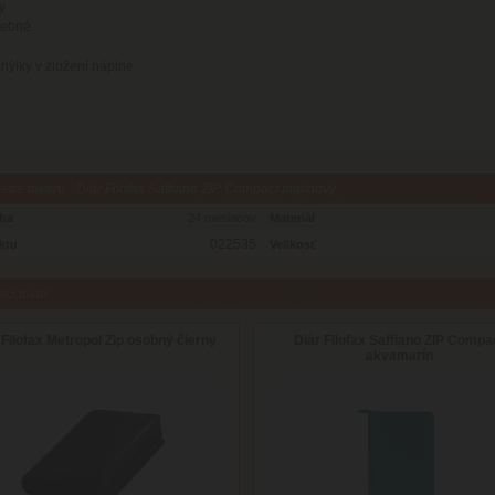
y
rebné
ýlky v zložení náplne
tre tovaru - Diár Filofax Saffiano ZIP Compact malinový
oba
24 mesiacov
Materiál
022535
ktu
Velikosť
aci tovar
 Filofax Metropol Zip osobný čierny
Diár Filofax Saffiano ZIP Compa
akvamarín