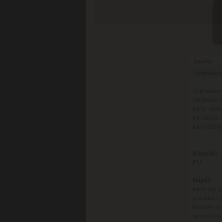
Značka
Dostupnos
Zapínanie
Vnútorné v
karty. Veľ
Personal 
kalendárom
Materiál:
PU
Náplň:
kalendár t
pravítko / 
krajové vý
nezabudni