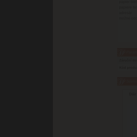
papier biel
papiere fa
adresár
možné odch
Parame
Záruční d
Kód produ
Súvisi
Diár