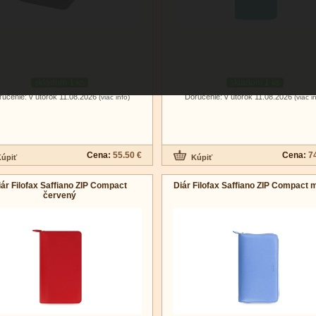
skladom 1 ks
skladom 1 ks
ručenie: v utorok 11.08.2026
Doručenie: v utorok 11.08.2026
(viac info)
(viac i
Cena:
55.50 €
Cena:
7
iár Filofax Saffiano ZIP Compact
Diár Filofax Saffiano ZIP Compact 
červený