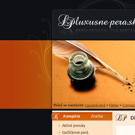
Právě se nacházíte:
Luxusné perá
>
Filofax
>
Compac
Kategória
Značka
D
Akčné ponuky
Guľôčkové perá