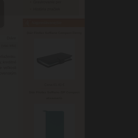
Gravirovanie per
História značiek
Najpredávanejšie
Diár Filofax Saffiano Compact čierny
Diáre
6
(viac info)
eňaženku.
, kreditné
e veľkosti
lovenským
Cena:
61.40 €
Diár Filofax Saffiano ZIP Compact
akvamarín