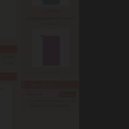
Cena:
74.00 €
Diár Filofax Saffiano ZIP Compact
malinový
syntetika
compact
Cena:
74.00 €
Odber noviniek
ct
V prípade zrušenia odberu noviniek
zadajte Váš e-mail a potvrďte.