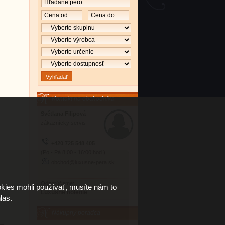
Kontakt na obchodníka
Světlana Filipová
zákaznícky servis
+420 725 548 405
(Po - Pá 8:00 - 16:00 hod.)
obchod@luxusne-pera.sk
Odporúčame:
kies mohli používať, musíte nám to
Luxusné holenie
las.
Nákupný poradca