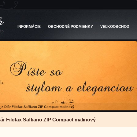
INFORMÁCIE
OBCHODNÉ PODMIENKY
VEĽKOOBCHOD
t
>
Diár Filofax Saffiano ZIP Compact malinový
iár Filofax Saffiano ZIP Compact malinový