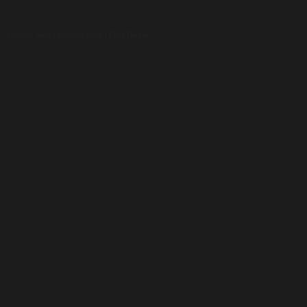
Luxusní pera
|
Kapesní nože
|
Pera Parker