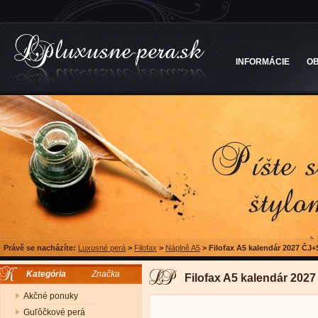
INFORMÁCIE
O
Právě se nacházíte:
Luxusné perá
>
Filofax
>
Náplně A5
>
Filofax A5 kalendár 2027 ČJ+
Kategória
Značka
Filofax A5 kalendár 202
Akčné ponuky
Guľôčkové perá