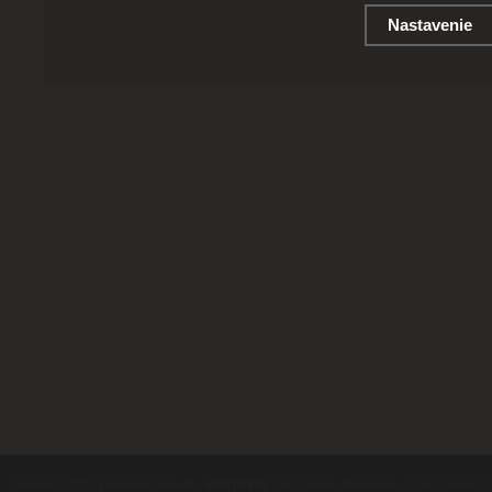
Nastavenie
contents ©2010
Luxusne-pera.sk
-
PARTNERI
, pera Parker, Waterman, Cross, Faber Ca