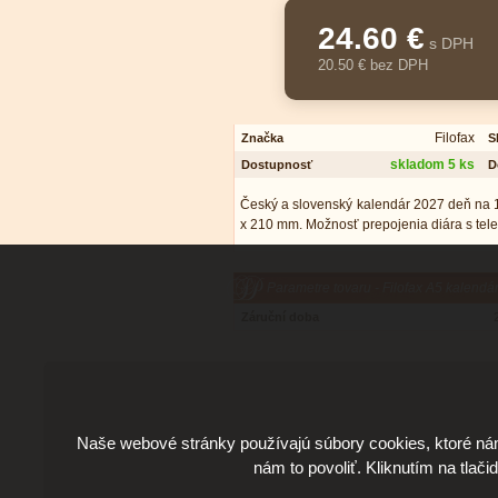
24.60 €
s DPH
20.50 € bez DPH
Filofax
Značka
S
skladom 5 ks
Dostupnosť
D
Český a slovenský kalendár 2027 deň na 1 
x 210 mm. Možnosť prepojenia diára s tele
Parametre tovaru - Filofax A5 kalend
Záruční doba
Naše webové stránky používajú súbory cookies, ktoré ná
nám to povoliť. Kliknutím na tlači