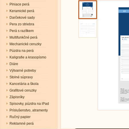
Plniace perá
Keramické perá
Darčekové sady
Pera zo striebra
Perá s razítkem
Multifunkčné perá
Mechanické ceruzky
Púzdra na perá
Kaligrafie a krasopísmo
Diáre
Výtvarné potreby
Stolné súpravy
Kancelária a škola
Grafitové ceruzky
Zápisníky
Spisovky, púzdra na iPad
Príslušenstvo, atramenty
Ručný papier
Reklamné perá