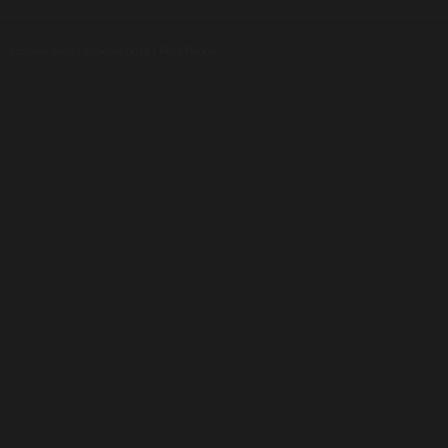
Luxusní pera
|
Kapesní nože
|
Pera Parker