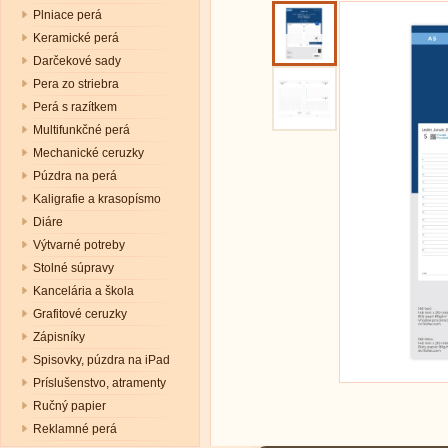
Plniace perá
Keramické perá
Darčekové sady
Pera zo striebra
Perá s razítkem
Multifunkčné perá
Mechanické ceruzky
Púzdra na perá
Kaligrafie a krasopísmo
Diáre
Výtvarné potreby
Stolné súpravy
Kancelária a škola
Grafitové ceruzky
Zápisníky
Spisovky, púzdra na iPad
Príslušenstvo, atramenty
Ručný papier
Reklamné perá