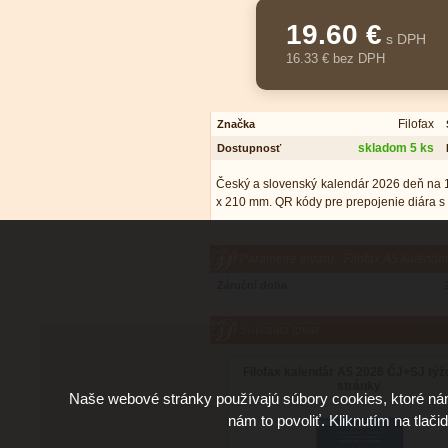
19.60 €
s DPH
16.33 € bez DPH
Filofax
Značka
skladom 5 ks
Dostupnosť
Český a slovenský kalendár 2026 deň na 1 
x 210 mm. QR kódy pre prepojenie diára s 
Parametre tovaru - Filofax A5 kalend
Záruční doba
Súvisiaci tovar
Filofax kalendár A5 2026 ČJ+SJ týž
stránky
Naše webové stránky používajú súbory cookies, ktoré ná
nám to povoliť. Kliknutím na tlači