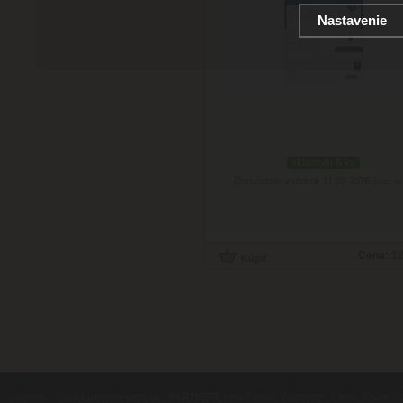
Nastavenie
skladom 6 ks
Doručenie: v utorok 11.08.2026
(viac in
Cena:
12
contents ©2010
Luxusne-pera.sk
-
PARTNERI
, pera Parker, Waterman, Cross, Faber Ca