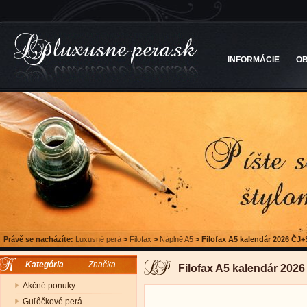
INFORMÁCIE
O
Právě se nacházíte:
Luxusné perá
>
Filofax
>
Náplně A5
>
Filofax A5 kalendár 2026 ČJ+
Kategória
Značka
Filofax A5 kalendár 202
Akčné ponuky
Guľôčkové perá