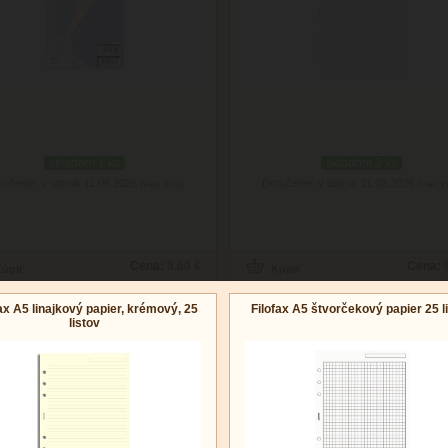
skladom 1 ks
skladom 2 ks
ručenie: v utorok 11.08.2026
Doručenie: v utorok 11.08.2026
(viac info)
(viac i
Cena:
9.60 €
Cena:
ax A5 linajkový papier, krémový, 25
Filofax A5 štvorčekový papier 25 l
listov