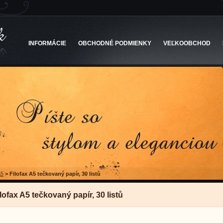
INFORMÁCIE
OBCHODNÉ PODMIENKY
VEĽKOOBCHOD
A5
>
Filofax A5 tečkovaný papír, 30 listů
lofax A5 tečkovaný papír, 30 listů