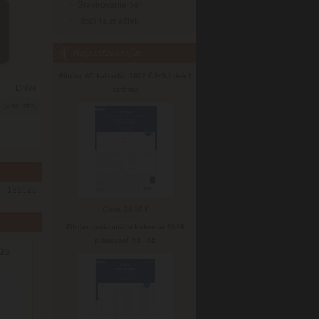
Gravirovanie per
História značiek
Najpredávanejšie
Filofax A5 kalendár 2027 ČJ+SJ deň/1
Diáre
stránka
6
(viac info)
132620
Cena:
24.60 €
Filofax horizontální kalendář 2026
plánovací AJ - A5
 25