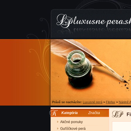
Právě se nacházíte:
Luxusné perá
>
Filofax
>
Náplně 
Kategória
Značka
Fi
Akčné ponuky
Guľôčkové perá