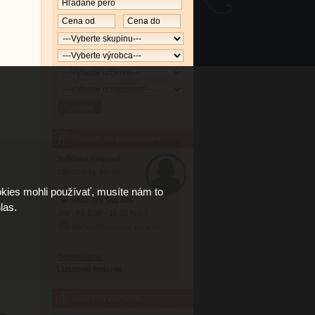
Kontakt na obchodníka
Světlana Filipová
zákaznícky servis
kies mohli používať, musíte nám to
+420 725 548 405
las.
(Po - Pá 8:00 - 16:00 hod.)
obchod@luxusne-pera.sk
Odporúčame:
Luxusné holenie
Nákupný poradca