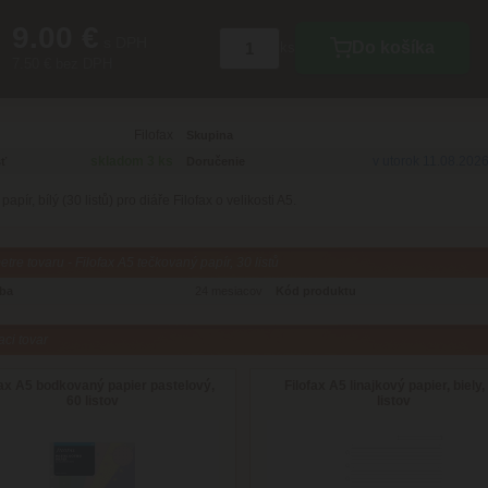
9.00 €
s DPH
Do košíka
ks
7.50 € bez DPH
Filofax
Skupina
skladom 3 ks
v utorok 11.08.202
ť
Doručenie
apír, bílý (30 listů) pro diáře Filofax o velikosti A5.
tre tovaru - Filofax A5 tečkovaný papír, 30 listů
oba
24 mesiacov
Kód produktu
aci tovar
fax A5 bodkovaný papier pastelový,
Filofax A5 linajkový papier, biely,
60 listov
listov