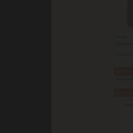
Značka
Dostupnos
Tečkovaný p
Parame
Záruční d
Súvisi
Filo