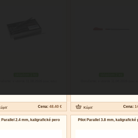
skladom 1 ks
skladom 2 ks
ručenie: v utorok 11.08.2026
Doručenie: v utorok 11.08.2026
(viac info)
(viac i
Cena:
48.40 €
Cena:
1
t Parallel 2.4 mm, kaligrafické pero
Pilot Parallel 3.8 mm, kaligrafické