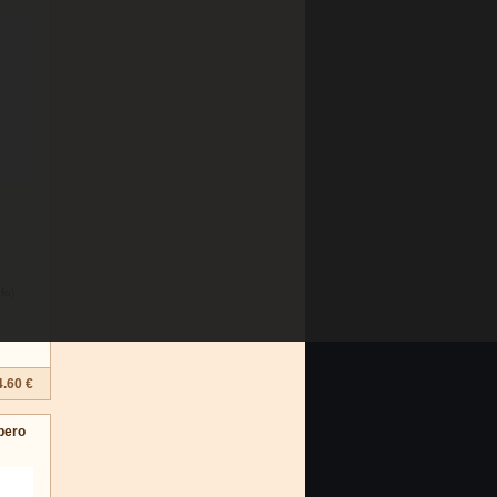
nfo)
4.60 €
 pero