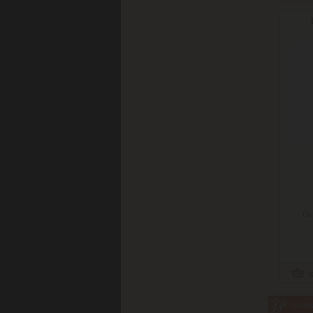
Do
Súvisi