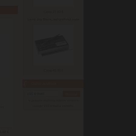
Cena:
27.80 €
Lamy Joy Black, kaligrafická sada
Cena:
48.40 €
Odber noviniek
V prípade zrušenia odberu noviniek
zadajte Váš e-mail a potvrďte.
nfo)
4.40 €