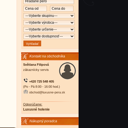
Kontakt na obchodníka
Světlana Filipová
zákaznícky servis
+420 725 548 405
(Po - Pá 8:00 - 16:00 hod.)
obchod@luxusne-pera.sk
Odporúčame:
Luxusné holenie
Nákupný poradca