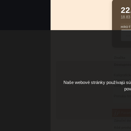
22
18.83
HROT
Značka
Dostupnos
Kaligrafi
ergonomic
Naše webové stránky používajú súb
kaligrafick
pov
Ponuka hr
Parame
Záruční d
Kód produ