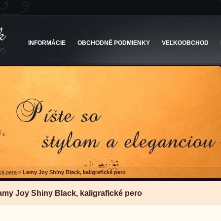
INFORMÁCIE
OBCHODNÉ PODMIENKY
VEĽKOOBCHOD
cká pera
>
Lamy Joy Shiny Black, kaligrafické pero
amy Joy Shiny Black, kaligrafické pero