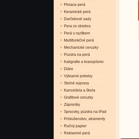
Plniace perá
Keramické perá
Darčekové sady
Pera zo striebra
Perá s razítkem
Multifunkčné perá
Mechanické ceruzky
Púzdra na perá
Kaligrafie a krasopísmo
Diáre
Výtvarné potreby
Stolné súpravy
Kancelária a škola
Grafitové ceruzky
Zápisníky
Spisovky, púzdra na iPad
Príslušenstvo, atramenty
Ručný papier
Reklamné perá