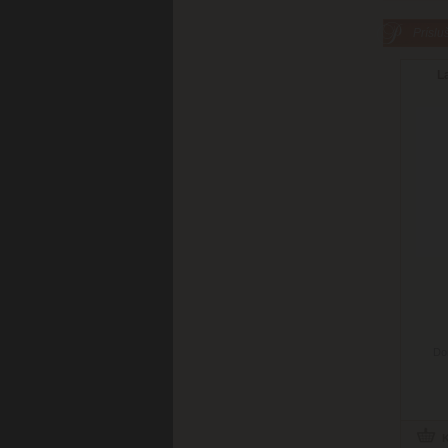
Príslu
L
Do