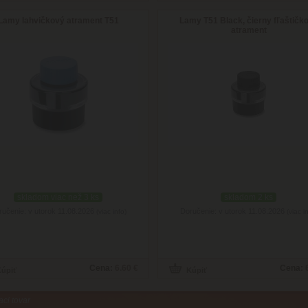
Lamy lahvičkový atrament T51
Lamy T51 Black, čierny fľaštičk
atrament
skladom viac než 3 ks
skladom 2 ks
ručenie: v utorok 11.08.2026
Doručenie: v utorok 11.08.2026
(viac info)
(viac i
Cena:
6.60 €
Cena:
aci tovar