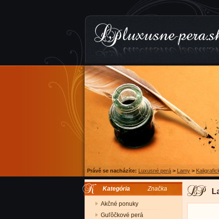
Právě se nacházíte:
Luxusné perá
>
Lamy
>
Kaligrafi
Kategória
Značka
L
Akčné ponuky
Guľôčkové perá