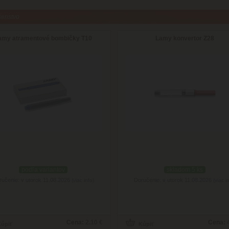
šenstvo
amy atramentové bombičky T10
Lamy konvertor Z28
podľa variantov
skladom 5 ks
ručenie: v utorok 11.08.2026
Doručenie: v utorok 11.08.2026
(viac info)
(viac i
Cena:
2.10 €
Cena: