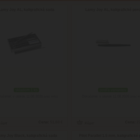
Lamy Joy AL, kaligrafická sada
Lamy Joy AL, kaligrafické per
skladom 1 ks
podľa variantov
ručenie: v utorok 11.08.2026
Doručenie: v utorok 11.08.2026
(viac info)
(viac i
Cena:
51.60 €
Cena:
2
my Joy Black, kaligrafická sada
Pilot Parallel 1.5 mm, kaligrafické