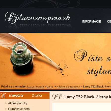
INFORMÁCIE
O
Právě se nacházíte:
Luxusné perá
>
Lamy
>
Náplne a atramenty
>
Lamy T52 Black, čier
Kategória
Značka
Lamy T52 Black, čierny 
Akčné ponuky
Guľôčkové perá