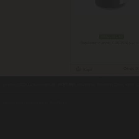
skladom 1 ks
Doručenie: v utorok 11.08.2026
(viac in
Cena:
10
contents ©2010
Luxusne-pera.sk
-
PARTNERI
, pera Parker, Waterman, Cross, Faber Ca
Luxusní pera
|
Kapesní nože
|
Pera Parker