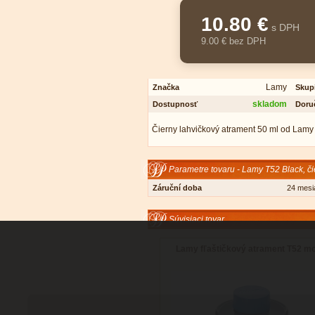
10.80 €
s DPH
9.00 € bez DPH
Lamy
Značka
Skup
skladom
Dostupnosť
Doru
Čierny lahvičkový atrament 50 ml od Lamy 
Parametre tovaru - Lamy T52 Black, či
Záruční doba
24 mesi
Súvisiaci tovar
Lamy fľaštičkový atrament T52 m