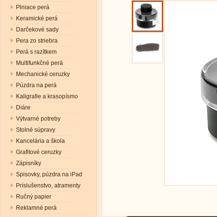
Plniace perá
Keramické perá
Darčekové sady
Pera zo striebra
Perá s razítkem
Multifunkčné perá
Mechanické ceruzky
Púzdra na perá
Kaligrafie a krasopísmo
Diáre
Výtvarné potreby
Stolné súpravy
Kancelária a škola
Grafitové ceruzky
Zápisníky
Spisovky, púzdra na iPad
Príslušenstvo, atramenty
Ručný papier
Reklamné perá