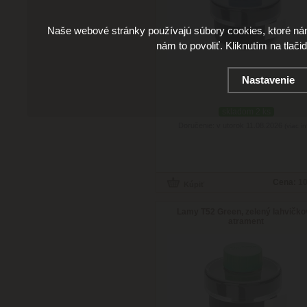
Naše webové stránky používajú súbory cookies, ktoré ná
nám to povoliť. Kliknutím na tlači
Nastavenie
skladom 2 ks
Doručenie: v utorok 11.08.2026
(viac in
Cena:
10
Lamy T52 Green, zelený lahvičk
atrament