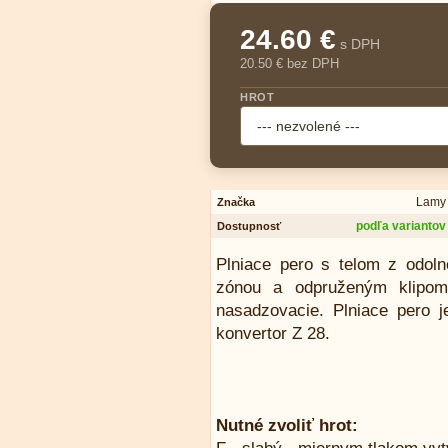
24.60 €
s DPH
20.50 € bez DPH
HROT
Lamy
Značka
podľa variantov
Dostupnosť
Plniace pero s telom z odoln
zónou a odpruženým klipom.
nasadzovacie. Plniace pero
konvertor Z 28.
Nutné zvoliť hrot: