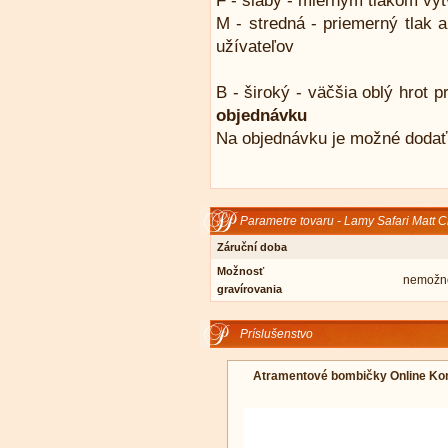
F - slabý - miernym tlakom vyt
M - stredná - priemerný tlak a
užívateľov
B - široký - väčšia oblý hrot p
objednávku
Na objednávku je možné dodať t
Parametre tovaru - Lamy Safari Matt C
Záruční doba
Možnosť
nemožno
gravírovania
Príslušenstvo
Atramentové bombičky Online Ko