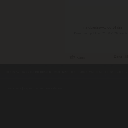
na objednávku do 14 dní
Doručenie: približne 21.08.2026
(viac in
Cena:
15
contents ©2010
Luxusne-pera.sk
-
PARTNERI
, pera Parker, Waterman, Cross, Faber Ca
Luxusní pera
|
Kapesní nože
|
Pera Parker