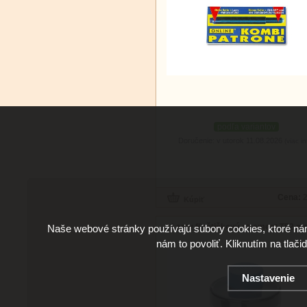
podľa variantov
Doručenie: v utorok 11.08.2026
(viac in
Cena:
2
Lamy fľaštičkový atrament T52 m
Naše webové stránky používajú súbory cookies, ktoré ná
nám to povoliť. Kliknutím na tlači
Nastavenie