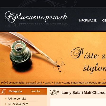
INFORMÁCIE
O
Právě se nacházíte:
Luxusné perá
>
Lamy
>
Safari
>
Lamy Safari Matt Charcoal, plniac
Kategória
Značka
Lamy Safari Matt Charcoa
Akčné ponuky
Guľôčkové perá