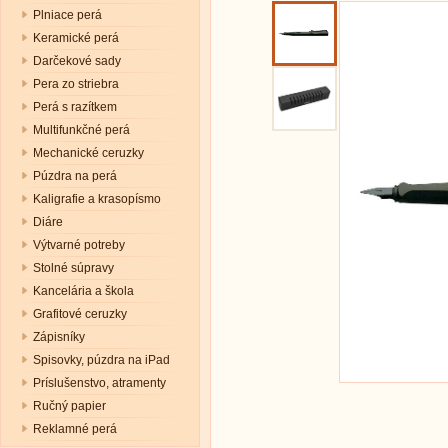
Plniace perá
Keramické perá
Darčekové sady
Pera zo striebra
Perá s razítkem
Multifunkčné perá
Mechanické ceruzky
Púzdra na perá
Kaligrafie a krasopísmo
Diáre
Výtvarné potreby
Stolné súpravy
Kancelária a škola
Grafitové ceruzky
Zápisníky
Spisovky, púzdra na iPad
Príslušenstvo, atramenty
Ručný papier
Reklamné perá