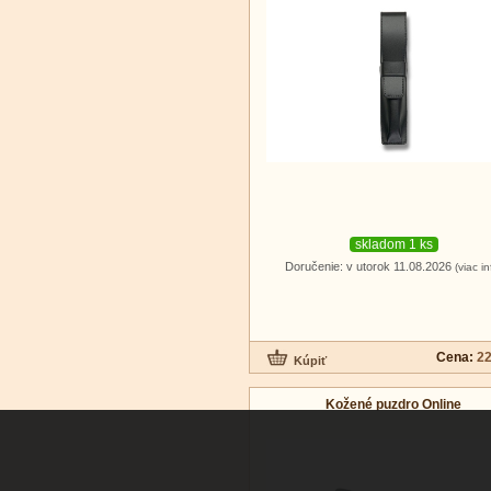
skladom 1 ks
Doručenie: v utorok 11.08.2026
(viac in
Cena:
22
Kožené puzdro Online