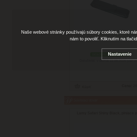
Naše webové stránky používajú súbory cookies, ktoré ná
nám to povoliť. Kliknutím na tlači
Nastavenie
skladom viac než 3 ks
Doručenie: v utorok 11.08.2026
(viac in
Cena:
20
Súvisiaci tovar
Lamy Safari Shiny Black, plniace 