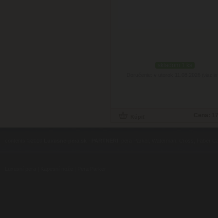
skladom 1 ks
Doručenie: v utorok 11.08.2026
(viac in
Cena:
17
contents ©2010
Luxusne-pera.sk
-
PARTNERI
, pera Parker, Waterman, Cross, Faber Ca
Luxusní pera
|
Kapesní nože
|
Pera Parker