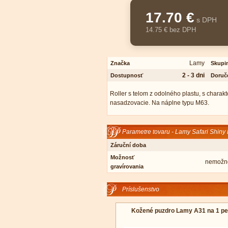
17.70 €
s DPH
14.75 € bez DPH
Lamy
Značka
Skupi
2 - 3 dni
Dostupnosť
Doruč
Roller s telom z odolného plastu, s chara
nasadzovacie. Na náplne typu M63.
Parametre tovaru - Lamy Safari Shiny B
Záruční doba
Možnosť
nemožno
gravírovania
Príslušenstvo
Kožené puzdro Lamy A31 na 1 pe