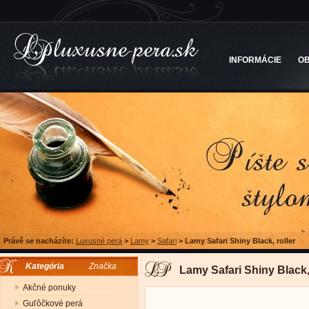
INFORMÁCIE
O
Právě se nacházíte:
Luxusné perá
>
Lamy
>
Safari
>
Lamy Safari Shiny Black, roller
Kategória
Značka
Lamy Safari Shiny Black, 
Akčné ponuky
Guľôčkové perá