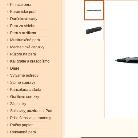
Plniace perá
Keramické perá
Darčekové sady
Pera zo striebra
Perá s razítkem
Multifunkčné perá
Mechanické ceruzky
Púzdra na perá
Kaligrafie a krasopísmo
Diáre
Výtvarné potreby
Stolné súpravy
Kancelária a škola
Grafitové ceruzky
Zápisníky
Spisovky, púzdra na iPad
Príslušenstvo, atramenty
Ručný papier
Reklamné perá