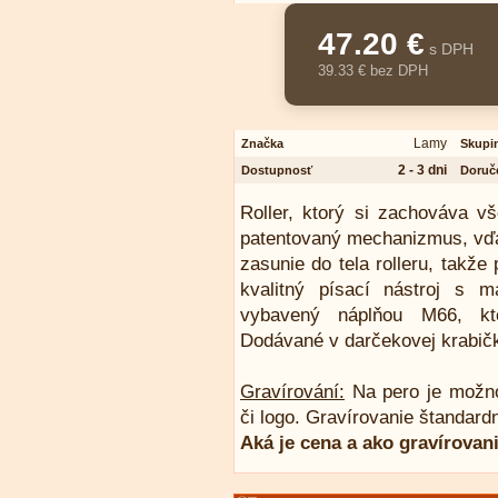
47.20 €
s DPH
39.33 € bez DPH
Lamy
Značka
Skupi
2 - 3 dni
Dostupnosť
Doruč
Roller, ktorý si zachováva vš
patentovaný mechanizmus, vďak
zasunie do tela rolleru, takže
kvalitný písací nástroj s 
vybavený náplňou M66, kt
Dodávané v darčekovej krabič
Gravírování:
Na pero je možn
či logo. Gravírovanie štandard
Aká je cena a ako gravírovan