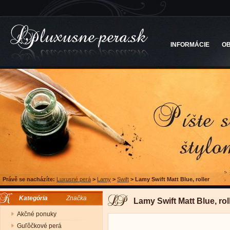
INFORMÁCIE
O
Právě se nacházíte:
Luxusné perá
>
Lamy
>
Swift
>
Lamy Swift Matt Blue, roller
Kategória
Značka
Lamy Swift Matt Blue, rol
Akčné ponuky
Guľôčkové perá