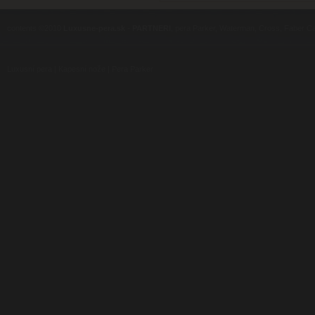
contents ©2010
Luxusne-pera.sk
-
PARTNERI
, pera Parker, Waterman, Cross, Faber Ca
Luxusní pera
|
Kapesní nože
|
Pera Parker