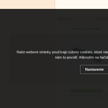
Cena:
22
Kožené puzdro Online
Naše webové stránky používajú súbory cookies, ktoré ná
nám to povoliť. Kliknutím na tlači
Nastavenie
skladom viac než 3 ks
Doručenie: v piatok 07.08.2026
(viac in