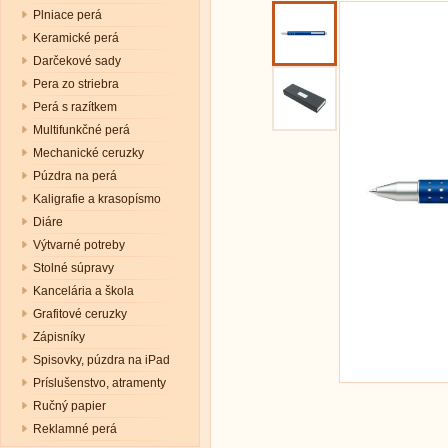
Plniace perá
Keramické perá
Darčekové sady
Pera zo striebra
Perá s razítkem
Multifunkčné perá
Mechanické ceruzky
Púzdra na perá
Kaligrafie a krasopísmo
Diáre
Výtvarné potreby
Stolné súpravy
Kancelária a škola
Grafitové ceruzky
Zápisníky
Spisovky, púzdra na iPad
Príslušenstvo, atramenty
Ručný papier
Reklamné perá