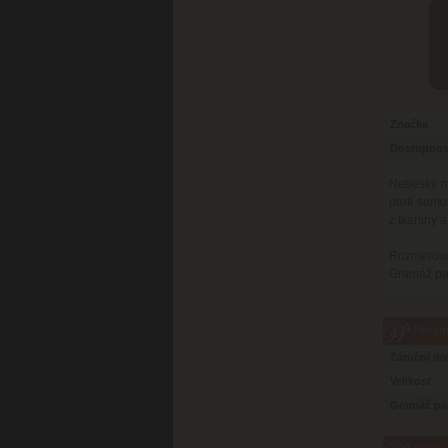
Značka
Dostupnos
Nebesky m
proti samo
z tkaniny a
Rozmerovo 
Gramáž pap
Parame
Záruční d
Velikosť
Gramáž pa