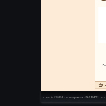
Do
contents ©2010
Luxusne-pera.sk
-
PARTNERI
, pera