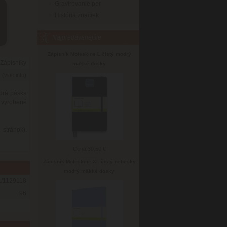
Gravirovanie per
História značiek
Najpredávanejšie
Zápisník Moleskine L čistý modrý
Zápisníky
mäkké dosky
6
(viac info)
drá páska
i vyrobené
 stránok).
Cena:
30.50 €
Zápisník Moleskine XL čistý nebesky
modrý mäkké dosky
/1129118
96