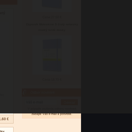
aný
Cena:
27.50 €
Zápisník Moleskine S čistý nebesky
modrý tvrdé dosky
Cena:
18.70 €
Odber noviniek
nfo)
V prípade zrušenia odberu noviniek
zadajte Váš e-mail a potvrďte.
1.60 €
sky