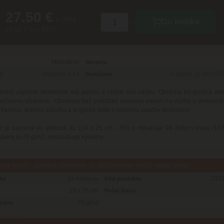
27.50 €
s DPH
Do košíka
ks
22.92 € bez DPH
Moleskine
Skupina
skladom 1 ks
v utorok 11.08.202
ť
Doručenie
odrý zápisník Moleskine má pevnú, v chrbte šitú väzbu. Obopína ho pružná mo
voľnému otváraniu. Obsahuje tiež praktické vnútorné vrecko na vizitky a drobnost
 kartónu, textilnú záložku a anglický leták s históriou značky Moleskine.
je zápisník vo veľkosti XL (19 x 25 cm - B5) a obsahuje 96 čistých listov (192
iera je 70 g/m2, neobsahuje kyseliny.
tre tovaru - Zápisník Moleskine XL čistý nebesky modrý mäkké dosky
1331
oba
24 mesiacov
Kód produktu
19 x 25 cm
Počet listov
70
pieru
g/m2