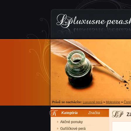
Právě se nacházíte:
Luxusné perá
>
Moleskine
>
Čisté
Kategória
Značka
Z
Akčné ponuky
Guľôčkové perá