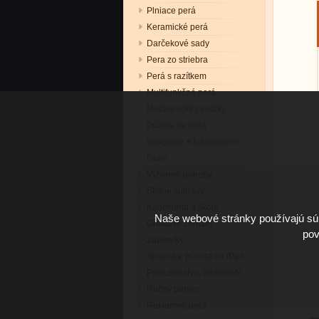
Plniace perá
Keramické perá
Darčekové sady
Pera zo striebra
Perá s razítkem
Multifunkčné perá
Mechanické ceruzky
Púzdra na perá
Kaligrafie a krasopísmo
Diáre
Výtvarné potreby
Stolné súpravy
Kancelária a škola
Naše webové stránky používajú súb
Grafitové ceruzky
pov
Zápisníky
Spisovky, púzdra na iPad
Príslušenstvo, atramenty
Ručný papier
Reklamné perá