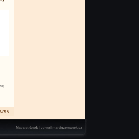
nfo)
8.70 €
Mapa stránok
| vytvoril
martinzemanek.cz