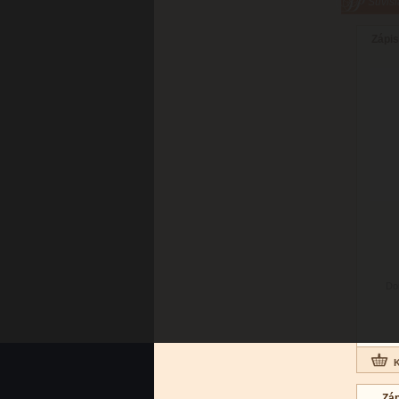
Súvisi
Zápis
Do
Záp