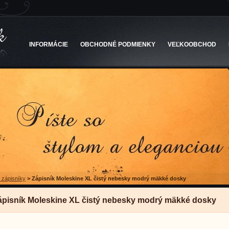
INFORMÁCIE
OBCHODNÉ PODMIENKY
VEĽKOOBCHOD
 zápisníky
>
Zápisník Moleskine XL čistý nebesky modrý mäkké dosky
ápisník Moleskine XL čistý nebesky modrý mäkké dosky