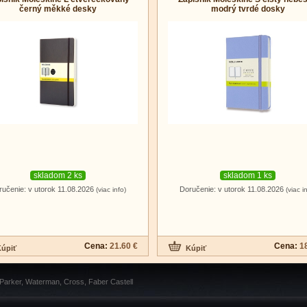
černý měkké desky
modrý tvrdé dosky
skladom 2 ks
skladom 1 ks
ručenie: v utorok 11.08.2026
Doručenie: v utorok 11.08.2026
(viac info)
(viac i
Cena:
21.60 €
Cena:
1
 Parker, Waterman, Cross, Faber Castell