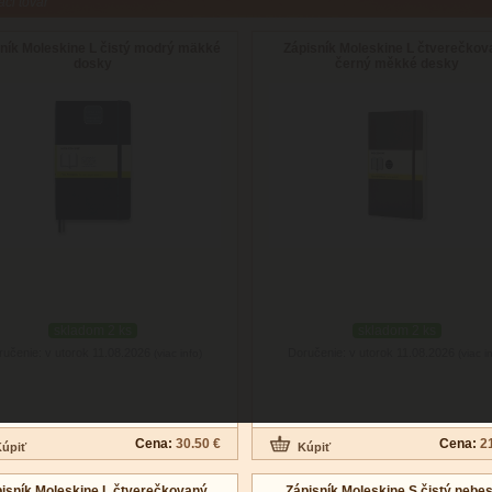
aci tovar
ník Moleskine L čistý modrý mäkké
Zápisník Moleskine L čtverečkov
dosky
černý měkké desky
skladom 2 ks
skladom 2 ks
ručenie: v utorok 11.08.2026
Doručenie: v utorok 11.08.2026
(viac info)
(viac i
Cena:
30.50 €
Cena:
2
isník Moleskine L čtverečkovaný
Zápisník Moleskine S čistý nebe