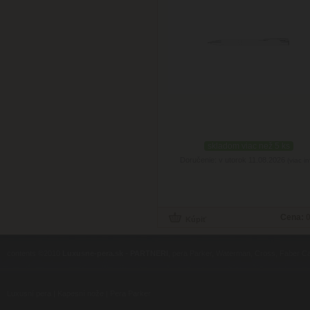
skladom viac než 5 ks
Doručenie: v utorok 11.08.2026
(viac in
Cena:
0
contents ©2010
Luxusne-pera.sk
-
PARTNERI
, pera Parker, Waterman, Cross, Faber Ca
Luxusní pera
|
Kapesní nože
|
Pera Parker