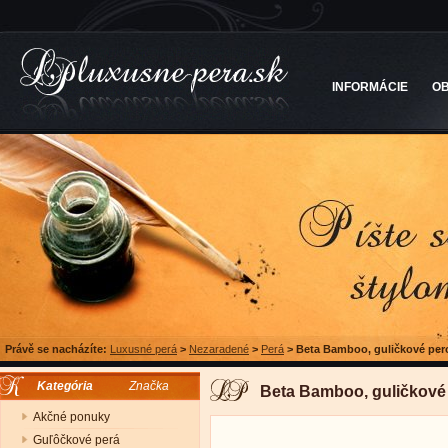
INFORMÁCIE
O
Právě se nacházíte:
Luxusné perá
>
Nezaradené
>
Perá
>
Beta Bamboo, guličkové per
Kategória
Značka
Beta Bamboo, guličkové
Akčné ponuky
Guľôčkové perá