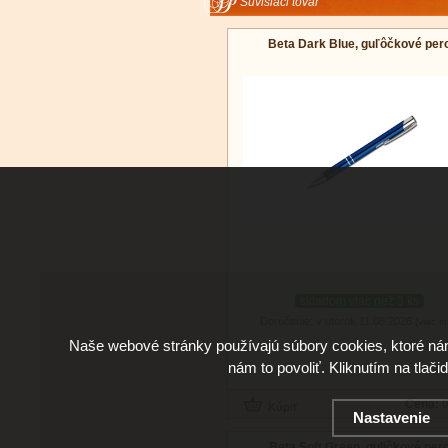
Súvisiaci tovar
Beta Dark Blue, guľôčkové per
skladom viac než 3 ks
Doručenie: v utorok 11.08.2026
(viac in
Naše webové stránky používajú súbory cookies, ktoré ná
nám to povoliť. Kliknutím na tlači
Cena:
0
Nastavenie
Beta Soft Green, guličkové per