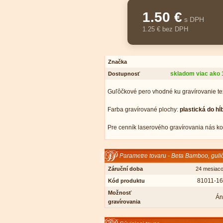
1.50 €
s DPH
1.25 € bez DPH
Značka
skladom viac ako 
Dostupnosť
Guľôčkové pero vhodné ku gravírovanie te
Farba gravírované plochy:
plastická do hĺ
Pre cenník laserového gravírovania nás kon
Parametre tovaru - Beta Bamboo, guli
Záruční doba
24 mesiac
81011-1
Kód produktu
Možnosť
Án
gravírovania