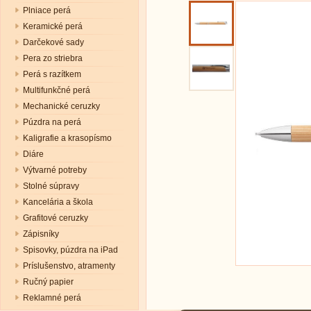
Plniace perá
Keramické perá
Darčekové sady
Pera zo striebra
Perá s razítkem
Multifunkčné perá
Mechanické ceruzky
Púzdra na perá
Kaligrafie a krasopísmo
Diáre
Výtvarné potreby
Stolné súpravy
Kancelária a škola
Grafitové ceruzky
Zápisníky
Spisovky, púzdra na iPad
Príslušenstvo, atramenty
Ručný papier
Reklamné perá