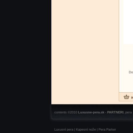
Do
contents ©2010
Luxusne-pera.sk
-
PARTNERI
, pera
Luxusní pera
|
Kapesní nože
|
Pera Parker