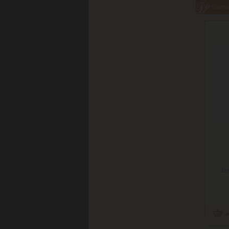
Súvisi
Do