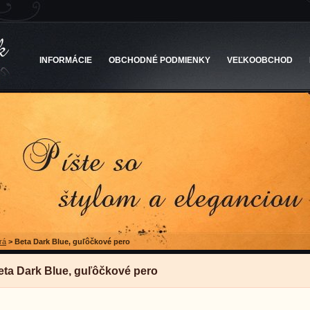
INFORMÁCIE
OBCHODNÉ PODMIENKY
VEĽKOOBCHOD
rá
>
Beta Dark Blue, guľôčkové pero
eta Dark Blue, guľôčkové pero