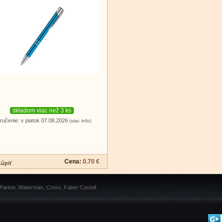
skladom viac než 3 ks
ručenie: v piatok 07.08.2026
(viac info)
Cena:
0.70 €
 Parker, Waterman, Cross, Faber Castell