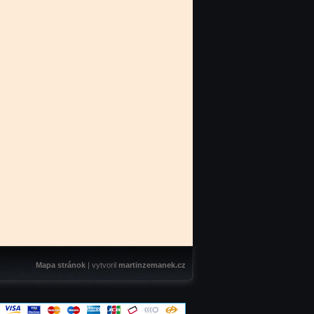
Mapa stránok
| vytvoril
martinzemanek.cz