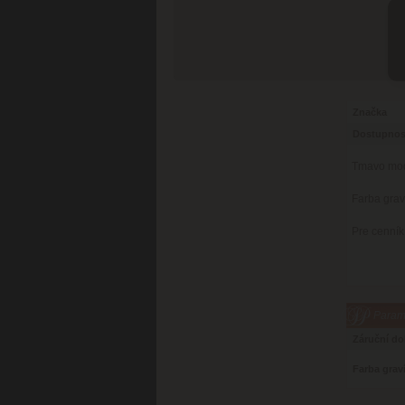
Značka
Dostupnos
Tmavo modr
Farba grav
Pre cenník
Parame
Záruční d
Farba grav