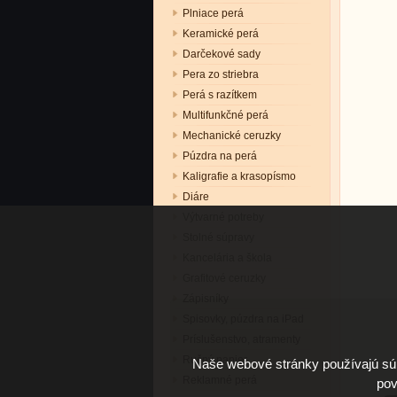
Plniace perá
Keramické perá
Darčekové sady
Pera zo striebra
Perá s razítkem
Multifunkčné perá
Mechanické ceruzky
Púzdra na perá
Kaligrafie a krasopísmo
Diáre
Výtvarné potreby
Stolné súpravy
Kancelária a škola
Grafitové ceruzky
Zápisníky
Spisovky, púzdra na iPad
Príslušenstvo, atramenty
Ručný papier
Naše webové stránky používajú súb
Reklamné perá
pov