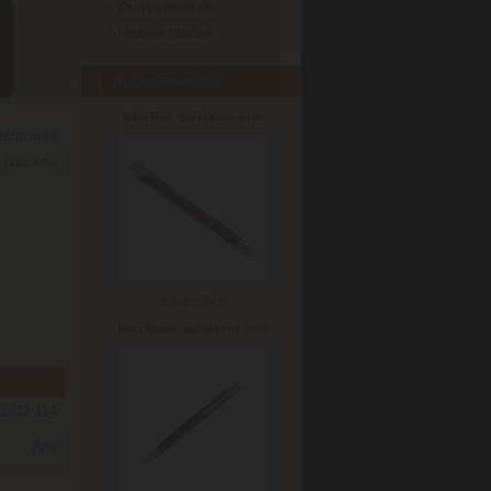
Gravirovanie per
História značiek
Najpredávanejšie
Beta Red, guľôčkové pero
amné perá
6
(viac info)
Cena:
0.70 €
Beta Black, guľôčkové pero
91311-114
Áno