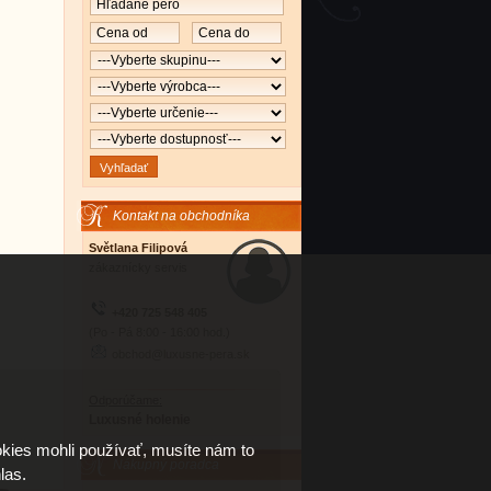
Kontakt na obchodníka
Světlana Filipová
zákaznícky servis
+420 725 548 405
(Po - Pá 8:00 - 16:00 hod.)
obchod@luxusne-pera.sk
Odporúčame:
Luxusné holenie
kies mohli používať, musíte nám to
Nákupný poradca
las.