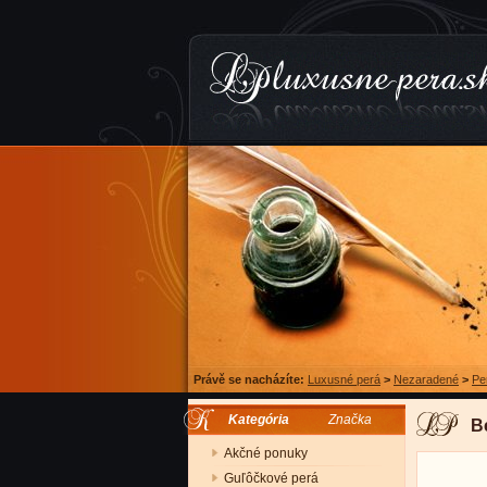
Právě se nacházíte:
Luxusné perá
>
Nezaradené
>
Pe
Kategória
Značka
B
Akčné ponuky
Guľôčkové perá