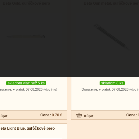
Beta Gold, guľôčkové pero
Beta Gun metal, guľôčkové per
skladom viac než 5 ks
skladom 8 ks
ručenie: v piatok 07.08.2026
Doručenie: v piatok 07.08.2026
(viac info)
(viac i
Cena:
0.70 €
Cena:
eta Light Blue, guľôčkové pero