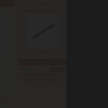
Cena:
0.70 €
Beta Dark Blue, guľôčkové pero
Cena:
0.70 €
Odber noviniek
V prípade zrušenia odberu noviniek
zadajte Váš e-mail a potvrďte.
nfo)
0.70 €