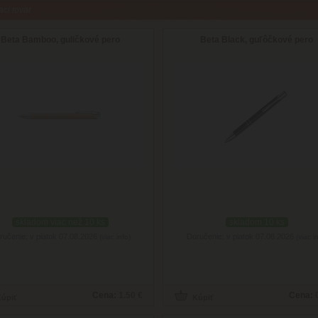
aci tovar
Beta Bamboo, guličkové pero
Beta Black, guľôčkové pero
skladom viac než 10 ks
skladom 10 ks
ručenie: v piatok 07.08.2026
Doručenie: v piatok 07.08.2026
(viac info)
(viac i
Cena:
1.50 €
Cena: