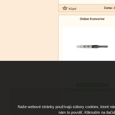
Cena:
2
Online Konvertor
skladom viac než 3 ks
Doručenie: v utorok 11.08.2026
(viac in
Naše webové stránky používajú súbory cookies, ktoré ná
Cena:
5
nám to povoliť. Kliknutím na tlači