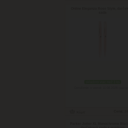
Online Eleganza Rose Style, darče
sada
skladom viac než 3 ks
Doručenie: v utorok 11.08.2026
(viac in
Cena:
24
Parker Jotter XL Monochrome Blac
darčeková sada s puzdrom