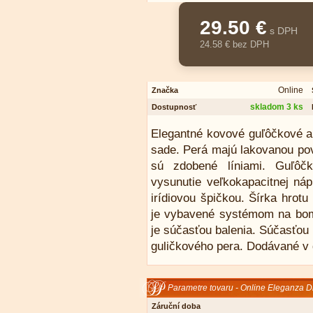
29.50 €
s DPH
24.58 € bez DPH
Online
Značka
skladom 3 ks
Dostupnosť
Elegantné kovové guľôčkové a 
sade. Perá majú lakovanou pov
sú zdobené líniami. Guľô
vysunutie veľkokapacitnej náp
irídiovou špičkou. Šírka hrot
je vybavené systémom na bomb
je súčasťou balenia. Súčasťou
guličkového pera. Dodávané v 
Parametre tovaru - Online Eleganza 
Záruční doba