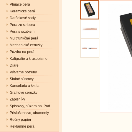
Plniace perá
Keramické perá
Darčekové sady
Pera zo striebra
Perá s razítkem
Multifunkčné perá
Mechanické ceruzky
Púzdra na perá
Kaligrafie a krasopísmo
Diáre
Výtvarné potreby
Stolné súpravy
Kancelária a škola
Grafitové ceruzky
Zápisníky
Spisovky, púzdra na iPad
Príslušenstvo, atramenty
Ručný papier
Reklamné perá