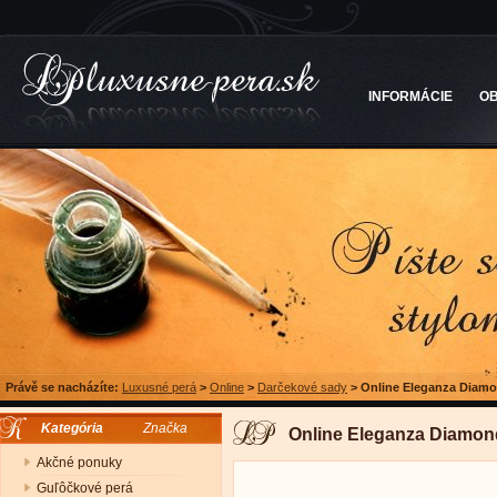
INFORMÁCIE
O
Právě se nacházíte:
Luxusné perá
>
Online
>
Darčekové sady
>
Online Eleganza Diamo
Kategória
Značka
Online Eleganza Diamon
Akčné ponuky
Guľôčkové perá