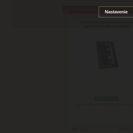
Súvisiaci tovar
Nastavenie
Online Eleganza Diamond Night
darčeková sada s puzdrom
skladom 1 ks
Doručenie: v utorok 11.08.2026
(viac in
Cena:
39