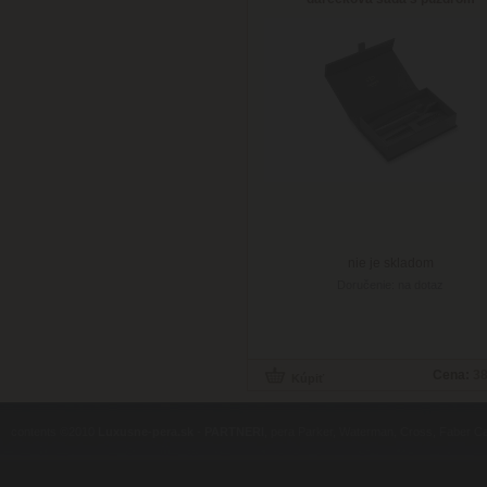
nie je skladom
Doručenie: na dotaz
Cena:
38
contents ©2010
Luxusne-pera.sk
-
PARTNERI
, pera Parker, Waterman, Cross, Faber Ca