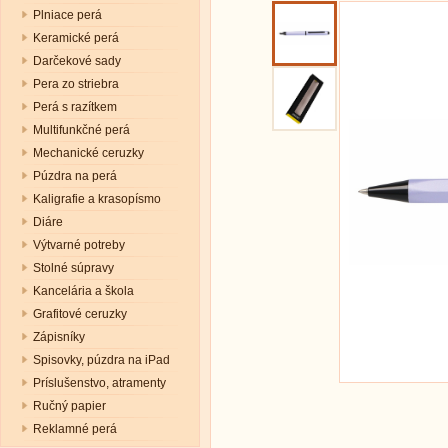
Plniace perá
Keramické perá
Darčekové sady
Pera zo striebra
Perá s razítkem
Multifunkčné perá
Mechanické ceruzky
Púzdra na perá
Kaligrafie a krasopísmo
Diáre
Výtvarné potreby
Stolné súpravy
Kancelária a škola
Grafitové ceruzky
Zápisníky
Spisovky, púzdra na iPad
Príslušenstvo, atramenty
Ručný papier
Reklamné perá