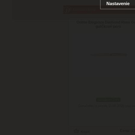
Nastavenie
Súvisiaci tovar
Online Eleganza Diamond Rose Go
guličkové pero
skladom 3 ks
Doručenie: v utorok 11.08.2026
(viac in
Cena:
13