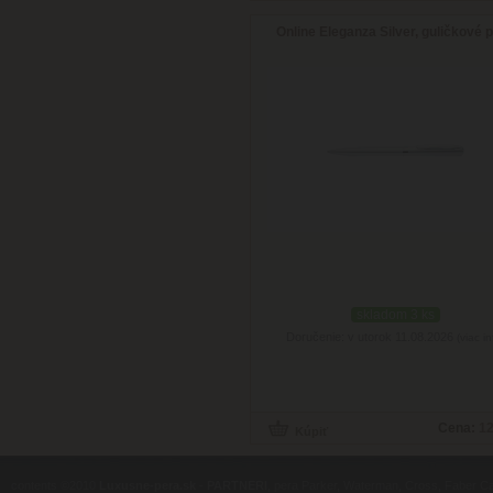
Online Eleganza Silver, guličkové 
skladom 3 ks
Doručenie: v utorok 11.08.2026
(viac in
Cena:
12
contents ©2010
Luxusne-pera.sk
-
PARTNERI
, pera Parker, Waterman, Cross, Faber Ca