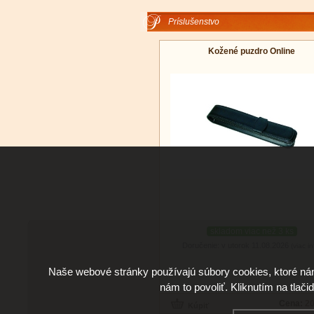
Príslušenstvo
Kožené puzdro Online
skladom viac než 3 ks
Doručenie: v utorok 11.08.2026
(viac in
Naše webové stránky používajú súbory cookies, ktoré ná
nám to povoliť. Kliknutím na tlači
Cena:
20