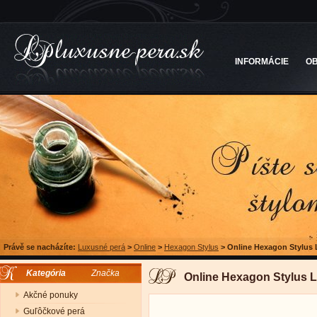
INFORMÁCIE
O
Právě se nacházíte:
Luxusné perá
>
Online
>
Hexagon Stylus
>
Online Hexagon Stylus 
Kategória
Značka
Online Hexagon Stylus 
Akčné ponuky
Guľôčkové perá