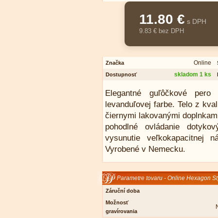
11.80 €
s DPH
9.83 € bez DPH
Online
Značka
skladom 1 ks
Dostupnosť
Elegantné guľôčkové pero
levanduľovej farbe. Telo z kva
čiernymi lakovanými doplnkami
pohodlné ovládanie dotyko
vysunutie veľkokapacitnej 
Vyrobené v Nemecku.
Parametre tovaru - Online Hexagon St
Záruční doba
Možnosť
gravírovania