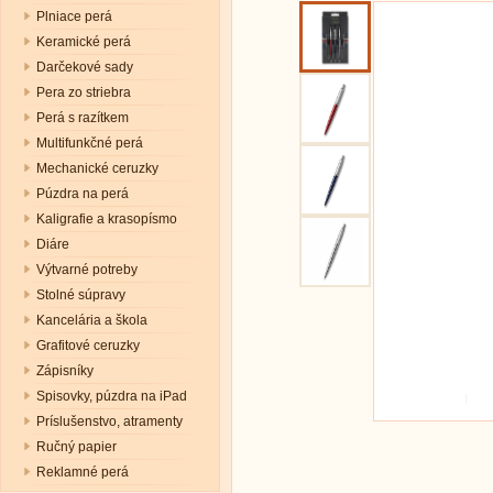
Plniace perá
Keramické perá
Darčekové sady
Pera zo striebra
Perá s razítkem
Multifunkčné perá
Mechanické ceruzky
Púzdra na perá
Kaligrafie a krasopísmo
Diáre
Výtvarné potreby
Stolné súpravy
Kancelária a škola
Grafitové ceruzky
Zápisníky
Spisovky, púzdra na iPad
Príslušenstvo, atramenty
Ručný papier
Reklamné perá