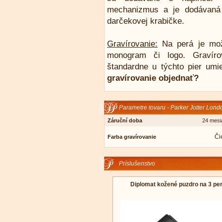
mechanizmus a je dodávaná
darčekovej krabičke.
Gravírovanie:
Na perá je mož
monogram či logo. Gravíro
štandardne u týchto pier umi
gravírovanie objednať?
Parametre tovaru - Parker Jotter Lond
Záruční doba
24 mesi
Či
Farba gravírovanie
Príslušenstvo
Diplomat kožené puzdro na 3 pe