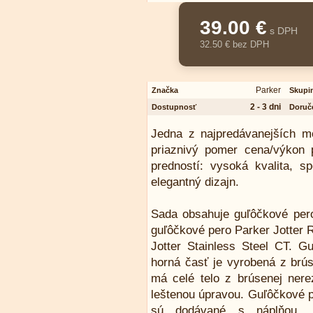
39.00 €
s DPH
32.50 € bez DPH
Parker
Značka
Skupi
2 - 3 dni
Dostupnosť
Doruč
Jedna z najpredávanejších m
priaznivý pomer cena/výkon p
predností: vysoká kvalita, s
elegantný dizajn.
Sada obsahuje guľôčkové pero
guľôčkové pero Parker Jotter 
Jotter Stainless Steel CT. G
horná časť je vyrobená z brú
má celé telo z brúsenej ner
leštenou úpravou. Guľôčkové 
sú dodávané s náplňou. M