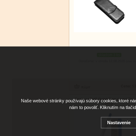
skladom 3 ks
Doručenie: v stredu 12.08.2026
(viac in
Cena:
53
Parker náplň QuinkFlow do guličko
Naše webové stránky používajú súbory cookies, ktoré ná
pera
nám to povoliť. Kliknutím na tlači
Nastavenie