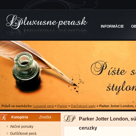
INFORMÁCIE
O
Právě se nacházíte:
Luxusné perá
>
Parker
>
Darčekové sady
>
Parker Jotter London, 
Kategória
Značka
Parker Jotter London, s
Akčné ponuky
ceruzky
Guľôčkové perá