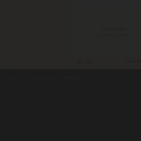
nie je skladom
Doručenie: na dotaz
Cena:
38
contents ©2010
Luxusne-pera.sk
-
PARTNERI
, pera Parker, Waterman, Cross, Faber Ca
Luxusní pera
|
Kapesní nože
|
Pera Parker