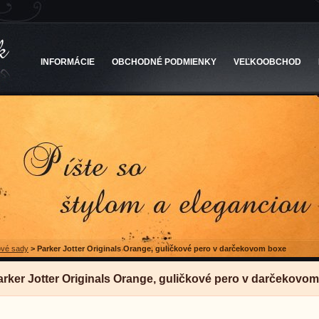
INFORMÁCIE
OBCHODNÉ PODMIENKY
VEĽKOOBCHOD
vé sady
>
Parker Jotter Originals Orange, guličkové pero v darčekovom boxe
arker Jotter Originals Orange, guličkové pero v darčekovo