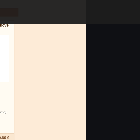
čkové
info)
0.80 €