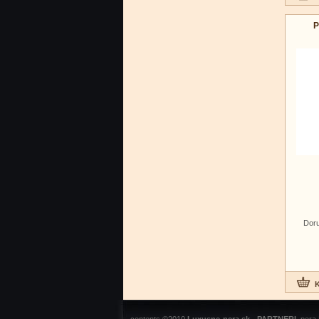
P
Doru