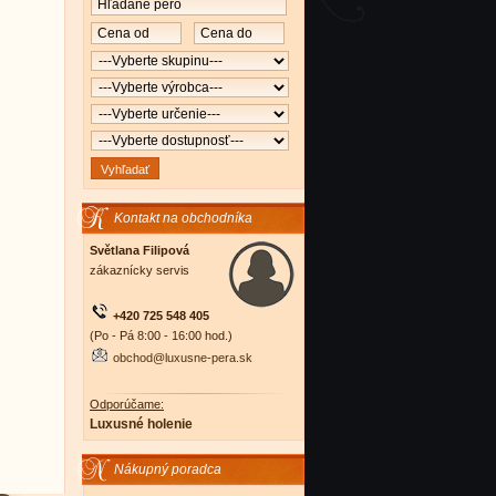
Kontakt na obchodníka
Světlana Filipová
zákaznícky servis
+420 725 548 405
(Po - Pá 8:00 - 16:00 hod.)
obchod@luxusne-pera.sk
Odporúčame:
Luxusné holenie
Nákupný poradca