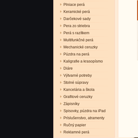
Plniace perá
Keramické perá
Darčekové sady
Pera zo striebra
Perá s razítkem
Multifunkčné perá
Mechanické ceruzky
Púzdra na perá
Kaligrafie a krasopísmo
Diáre
Výtvarné potreby
Stolné súpravy
Kancelária a škola
Grafitové ceruzky
Zápisníky
Spisovky, púzdra na iPad
Príslušenstvo, atramenty
Ručný papier
Reklamné perá