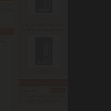
127
mm
Čierna
Cena:
92.50 €
Parker I.M. Brushed Metal GT,sada
keramického a guličkového pera
ého
Cena:
63.00 €
Odber noviniek
V prípade zrušenia odberu noviniek
zadajte Váš e-mail a potvrďte.
info)