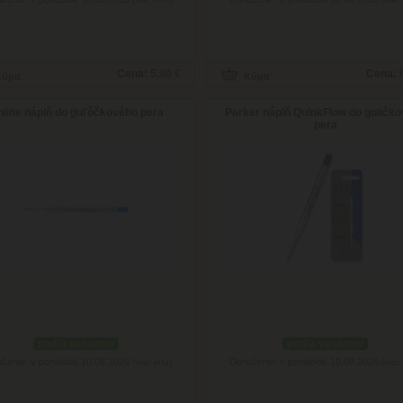
Cena:
5.90 €
Cena:
line náplň do guľôčkového pera
Parker náplň QuinkFlow do guličk
pera
podľa variantov
podľa variantov
čenie: v pondelok 10.08.2026
Doručenie: v pondelok 10.08.2026
(viac info)
(viac 