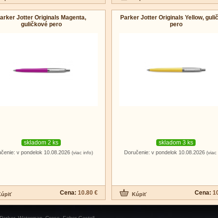
arker Jotter Originals Magenta,
Parker Jotter Originals Yellow, gul
guličkové pero
pero
skladom 2 ks
skladom 3 ks
čenie: v pondelok 10.08.2026
Doručenie: v pondelok 10.08.2026
(viac info)
(viac 
Cena:
10.80 €
Cena:
1