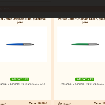
aci tovar
er Jotter Originals Blue, guličkové
Parker Jotter Originals Green, guli
pero
pero
skladom 3 ks
skladom 2 ks
čenie: v pondelok 10.08.2026
Doručenie: v pondelok 10.08.2026
(viac info)
(viac 
Cena:
10.80 €
Cena:
1