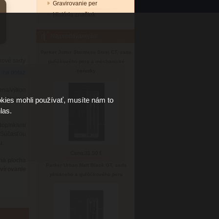
Gravirovanie per
História značiek
Najpredávanejšie
Parker Jotter Stainless Steel CT, sada
kové sady
guličkového pera a mechanické
ceruzky
na dotaz
ena/výkon
 držanie a
kies mohli používať, musíte nám to
las.
 doplnkami
. Súčasťou
u.
Cena:
31.50 €
ná plocha
Parker Urban Matt Black GT, sada
vírovanie
plniaceho a guľôčkového pera