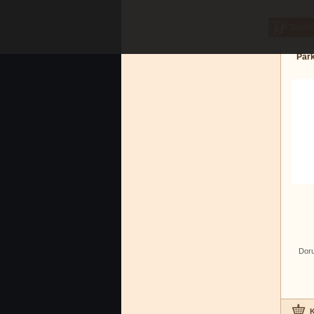
Súvisi
Park
Doru