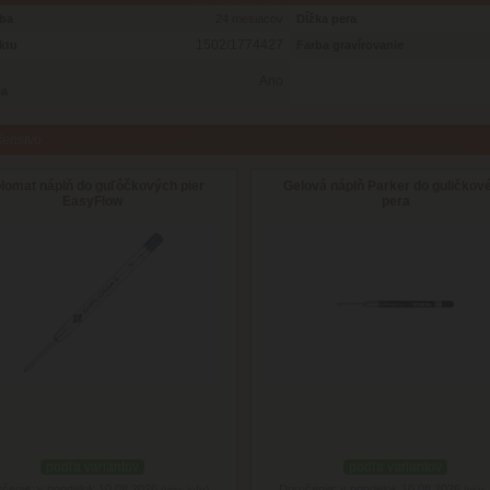
oba
24 mesiacov
Dĺžka pera
1502/1774427
ktu
Farba gravírovanie
Ano
ia
šenstvo
plomat náplň do guľôčkových pier
Gelová náplň Parker do guličkov
EasyFlow
pera
podľa variantov
podľa variantov
čenie: v pondelok 10.08.2026
Doručenie: v pondelok 10.08.2026
(viac info)
(viac 