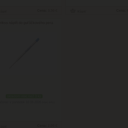
Cena:
3.30 €
Cena:
rikss náplň do guľôčkového pera
skladom viac než 3 ks
čenie: v pondelok 10.08.2026
(viac info)
Cena:
2.00 €