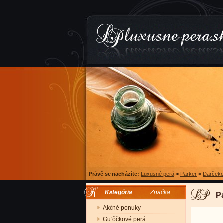
Právě se nacházíte:
Luxusné perá
>
Parker
>
Darčeko
Kategória
Značka
P
Akčné ponuky
Guľôčkové perá