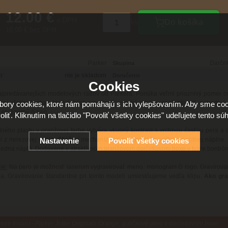
12.00 €
s DPH
Do košíka
ks
10.00 € bez DPH
Parker
Darče
Skupina
nie je skladom
ť
Doručenie
Cookies
ajpredávanejších modelových radov od Parkera. Ponúka veľmi priaznivý pomer c
aní všetkých charakteristických predností: vysoká kvalita, spoľahlivosť, pohodlné
ory cookies, ktoré nám pomáhajú s ich vylepšovaním. Aby sme coo
elegantný dizajn.
oliť. Kliknutím na tlačidlo "Povoliť všetky cookies" udeľujete tento súh
lného plastu v oranžovej farbe vytvára vkusný kontrast s vrchnou časťou pera a
 z nerezovej ocele. Stláčací mechanizmus na vysunutie veľkokapacitnej náplne
Nastavenie
Povoliť všetky cookies
 jedna náplň. Dodávané v atraktívnom oranžovom darčekovom boxe v tvare bonbór
ie:
Na pero je možnosť laserom vygravírovať meno, monogram či logo. Gravírova
a. Gravírovanie štandardne pri tomto modeli umiestňujeme vedľa klipu.
Ako gra
tre tovaru - Parker Jotter Originals Orange, guličkové pero v darčekovom boxe