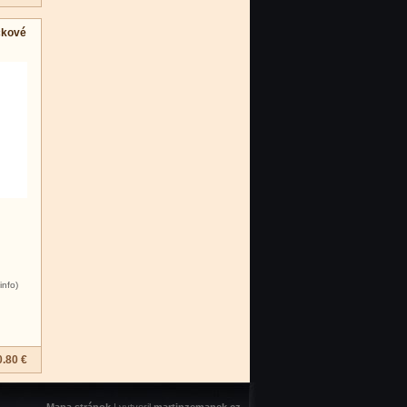
ičkové
info)
0.80 €