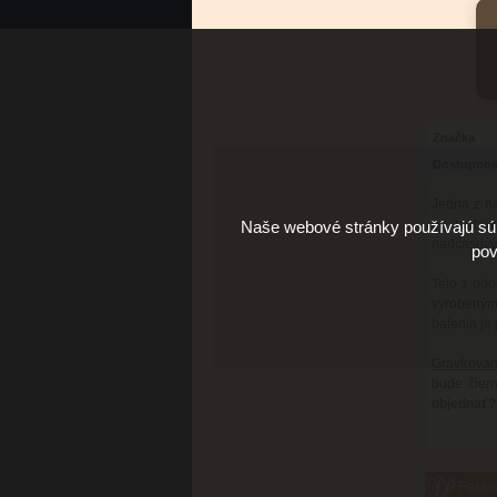
Značka
Dostupnos
Jedna z n
pri zachov
Naše webové stránky používajú súb
nadčasový 
pov
Telo z odo
vyrobenými
balenia je
Gravírovan
bude čiern
objednať?
Parame