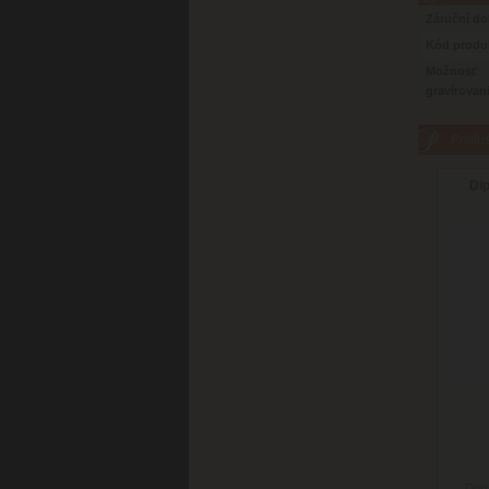
Záruční d
Kód produ
Možnosť
gravírovan
Príslu
Di
Doru