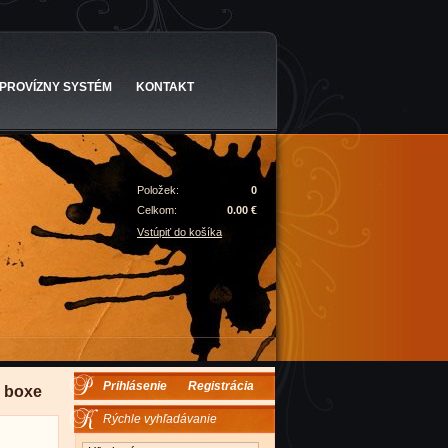
PROVÍZNY SYSTÉM
KONTAKT
Položek:
0
Celkom:
0.00 €
Vstúpiť do košíka
Prihlásenie
Registrácia
m boxe
Rýchle vyhľadávanie