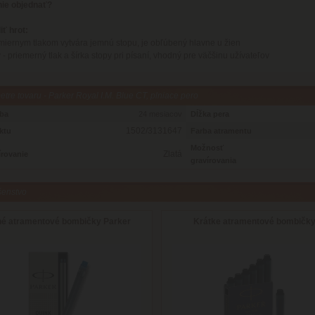
nie objednať?
iť hrot:
 miernym tlakom vytvára jemnú stopu, je obľúbený hlavne u žien
 - priemerný tlak a šírka stopy pri písaní, vhodný pre väčšinu užívateľov
tre tovaru - Parker Royal I.M. Blue CT, plniace pero
oba
24 mesiacov
Dĺžka pera
1502/3131647
ktu
Farba atramentu
Možnosť
Zlatá
írovanie
gravírovania
šenstvo
hé atramentové bombičky Parker
Krátke atramentové bombičk