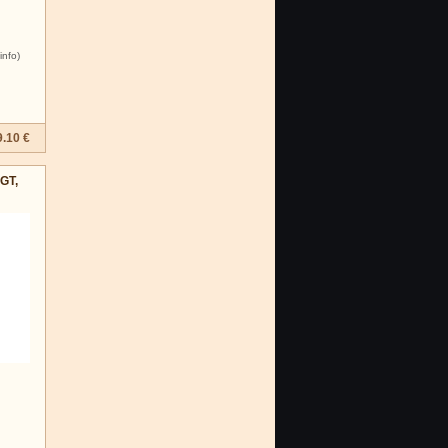
info)
9.10 €
 GT,