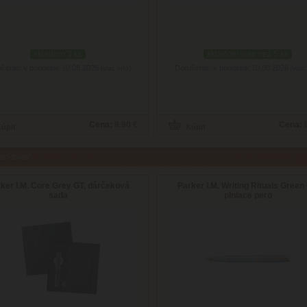
skladom 3 ks
skladom viac než 5 ks
čenie: v pondelok 10.08.2026
Doručenie: v pondelok 10.08.2026
(viac info)
(viac 
Cena:
8.90 €
Cena:
aci tovar
ker I.M. Core Grey GT, dárčeková
Parker I.M. Writing Rituals Green 
sada
plniace pero