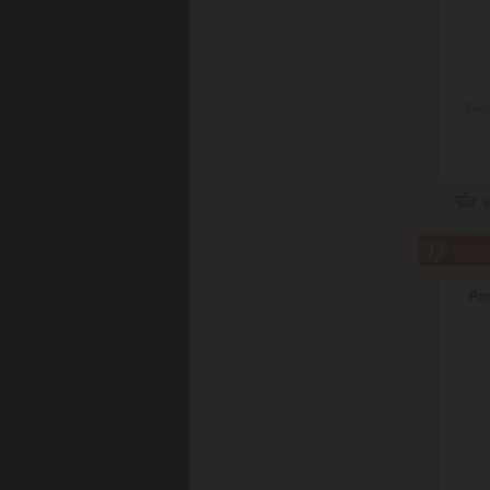
Doru
Súvisi
Par