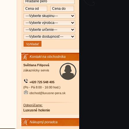
Kontakt na obchodníka
Světlana Filipová
zákaznícky servis
+420 725 548 405
(Po - Pá 8:00 - 16:00 hod.)
obchod@luxusne-pera.sk
Odporúčame:
Luxusné holenie
Nákupný poradca