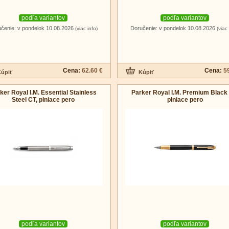
podľa variantov
podľa variantov
čenie: v pondelok 10.08.2026
Doručenie: v pondelok 10.08.2026
(viac info)
(viac 
Cena:
62.60 €
Cena:
5
ker Royal I.M. Essential Stainless
Parker Royal I.M. Premium Black
Steel CT, plniace pero
plniace pero
podľa variantov
podľa variantov