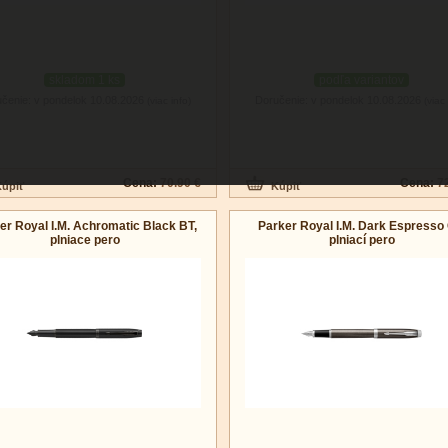
skladom 1 ks
podľa variantov
čenie: v pondelok 10.08.2026
Doručenie: v pondelok 10.08.2026
(viac info)
(viac 
Cena:
70.90 €
Cena:
7
er Royal I.M. Achromatic Black BT,
Parker Royal I.M. Dark Espresso 
plniace pero
plniací pero