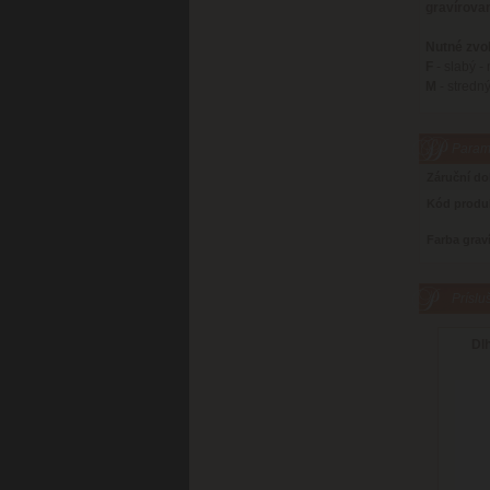
gravírova
Nutné zvol
F
- slabý -
M
- stredný
Parame
Záruční d
Kód produ
Farba grav
Príslu
Dl