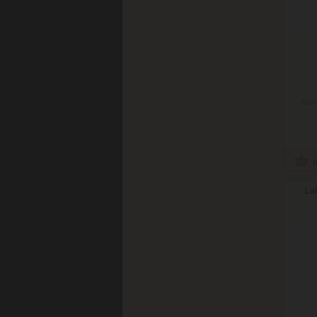
Doru
La