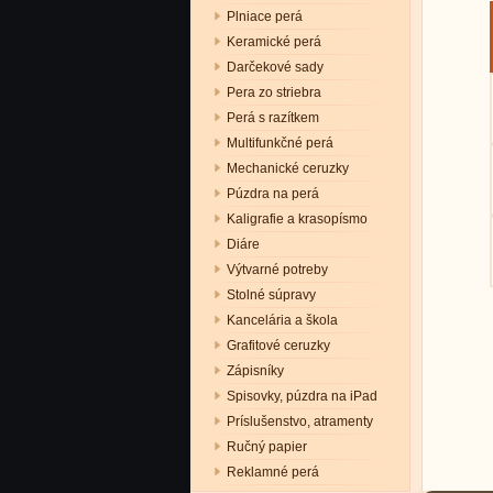
Plniace perá
Keramické perá
Darčekové sady
Pera zo striebra
Perá s razítkem
Multifunkčné perá
Mechanické ceruzky
Púzdra na perá
Kaligrafie a krasopísmo
Diáre
Výtvarné potreby
Stolné súpravy
Kancelária a škola
Grafitové ceruzky
Zápisníky
Spisovky, púzdra na iPad
Príslušenstvo, atramenty
Ručný papier
Reklamné perá