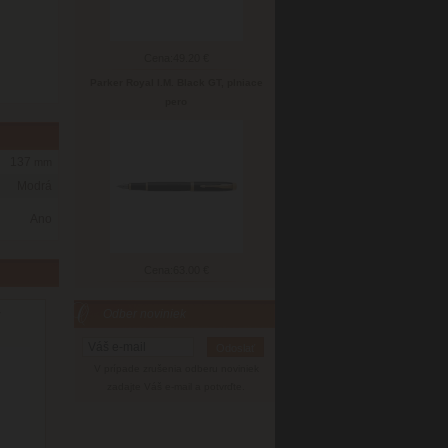
Cena:
49.20 €
Parker Royal I.M. Black GT, plniace
pero
137
mm
Modrá
Ano
Cena:
63.00 €
Odber noviniek
y
V prípade zrušenia odberu noviniek
zadajte Váš e-mail a potvrďte.