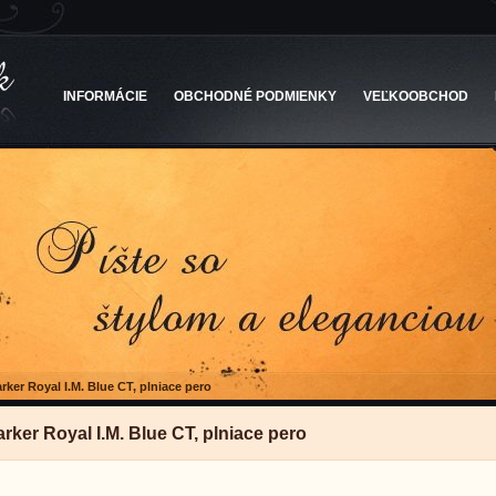
INFORMÁCIE
OBCHODNÉ PODMIENKY
VEĽKOOBCHOD
rker Royal I.M. Blue CT, plniace pero
rker Royal I.M. Blue CT, plniace pero