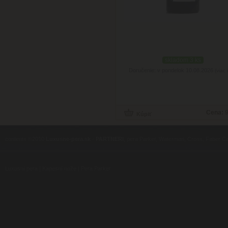
skladom 3 ks
Doručenie: v pondelok 10.08.2026
(viac 
Cena:
9
contents ©2010
Luxusne-pera.sk
-
PARTNERI
, pera Parker, Waterman, Cross, Faber Ca
Luxusní pera
|
Kapesní nože
|
Pera Parker