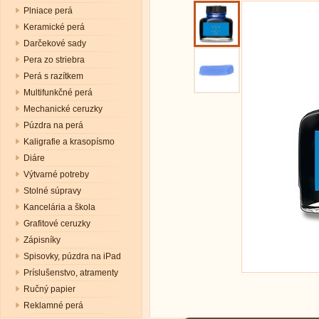
Plniace perá
Keramické perá
Darčekové sady
Pera zo striebra
Perá s razítkem
Multifunkčné perá
Mechanické ceruzky
Púzdra na perá
Kaligrafie a krasopísmo
Diáre
Výtvarné potreby
Stolné súpravy
Kancelária a škola
Grafitové ceruzky
Zápisníky
Spisovky, púzdra na iPad
Príslušenstvo, atramenty
Ručný papier
Reklamné perá