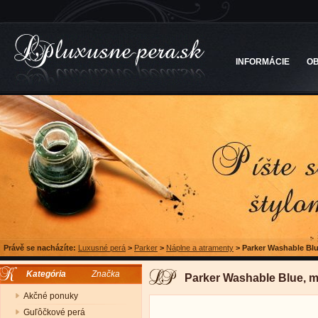
INFORMÁCIE
O
Právě se nacházíte:
Luxusné perá
>
Parker
>
Náplne a atramenty
>
Parker Washable Blu
Kategória
Značka
Parker Washable Blue, m
Akčné ponuky
Guľôčkové perá