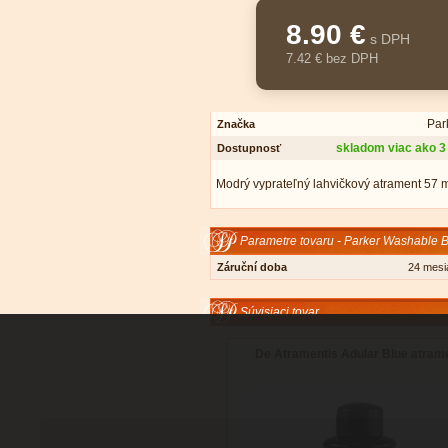
8.90 €
s DPH
7.42 € bez DPH
Par
Značka
skladom viac ako 3
Dostupnosť
Modrý vyprateľný lahvičkový atrament 57 m
Parametre tovaru - Parker Washable B
Záruční doba
24 mesi
Súvisiaci tovar
De Atramentis Adular Blue atram