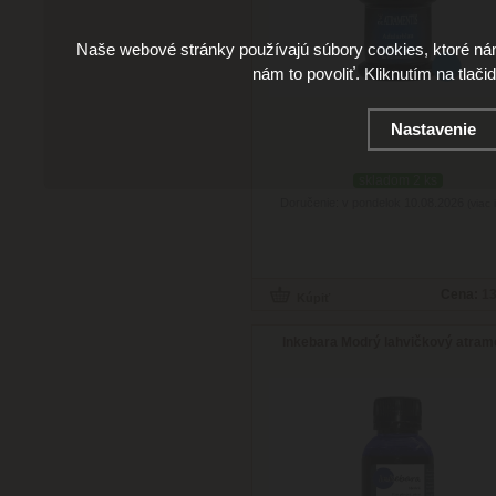
Naše webové stránky používajú súbory cookies, ktoré ná
nám to povoliť. Kliknutím na tlači
Nastavenie
skladom 2 ks
Doručenie: v pondelok 10.08.2026
(viac 
Cena:
13
Inkebara Modrý lahvičkový atram