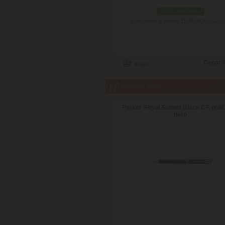
podľa variantov
Doručenie: v utorok 11.08.2026
(viac in
Cena:
3
Súvisiaci tovar
Parker Royal Sonnet Black CT, guli
pero