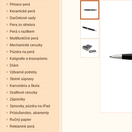
Plniace perá
Keramické perá
Darčekové sady
Pera zo striebra
Perá s razítkem
Multifunkčné perá
Mechanické ceruzky
Púzdra na perá
Kaligrafie a krasopísmo
Diáre
Výtvarné potreby
Stolné súpravy
Kancelária a škola
Grafitové ceruzky
Zápisníky
Spisovky, púzdra na iPad
Príslušenstvo, atramenty
Ručný papier
Reklamné perá