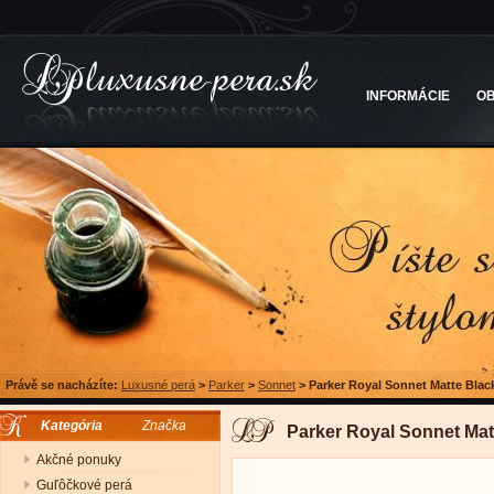
INFORMÁCIE
O
Právě se nacházíte:
Luxusné perá
>
Parker
>
Sonnet
>
Parker Royal Sonnet Matte Blac
Kategória
Značka
Parker Royal Sonnet Mat
Akčné ponuky
Guľôčkové perá