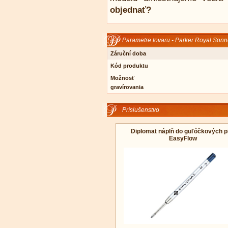
objednať?
Parametre tovaru - Parker Royal Sonn
Záruční doba
Kód produktu
Možnosť
gravírovania
Príslušenstvo
Diplomat náplň do guľôčkových p
EasyFlow