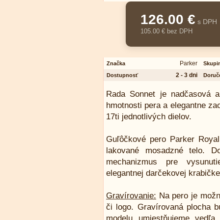
126.00 €
s DPH
105.00 € bez DPH
Parker
Značka
Skupi
2 - 3 dni
Dostupnosť
Doruč
Rada Sonnet je nadčasová a 
hmotnosti pera a elegantne zao
17ti jednotlivých dielov.
Guľôčkové pero Parker Roya
lakované mosadzné telo. D
mechanizmus pre vysunuti
elegantnej darčekovej krabičk
Gravírovanie:
Na pero je možn
či logo. Gravírovaná plocha b
modelu umiestňujeme vedľa 