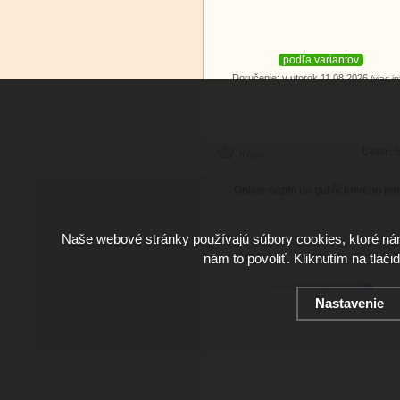
podľa variantov
Doručenie: v utorok 11.08.2026
(viac in
Cena:
5
Online náplň do guľôčkového pe
Naše webové stránky používajú súbory cookies, ktoré ná
nám to povoliť. Kliknutím na tlači
Nastavenie