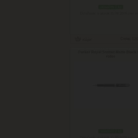
skladom 2 ks
Doručenie: v utorok 11.08.2026
(viac in
Cena:
126
Parker Royal Sonnet Matte Black 
roller
skladom 2 ks
Doručenie: v utorok 11.08.2026
(viac in