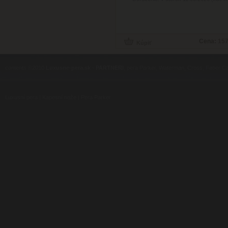
Cena:
157
contents ©2010
Luxusne-pera.sk
-
PARTNERI
, pera Parker, Waterman, Cross, Faber Ca
Luxusní pera
|
Kapesní nože
|
Pera Parker