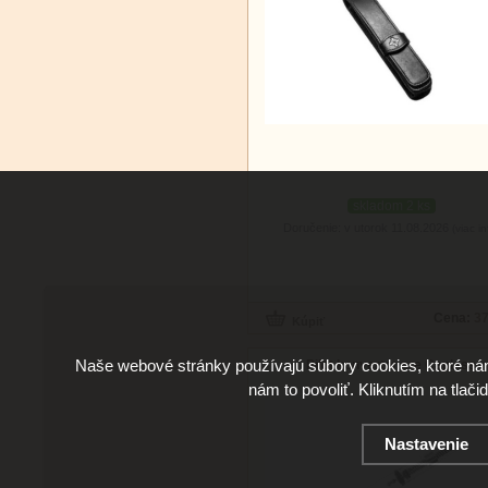
skladom 2 ks
Doručenie: v utorok 11.08.2026
(viac in
Cena:
37
Naše webové stránky používajú súbory cookies, ktoré ná
Pilot konvertor pre Capless
nám to povoliť. Kliknutím na tlači
Nastavenie