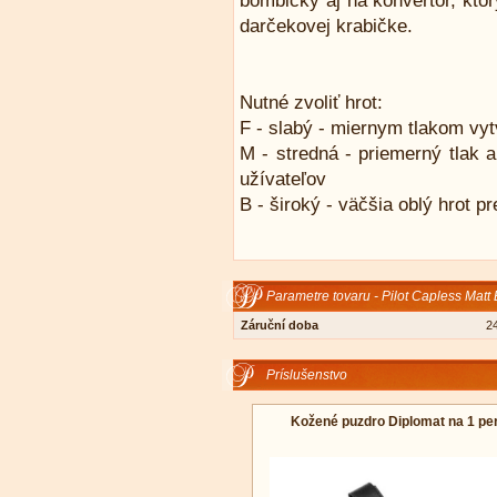
bombičky aj na konvertor, kto
darčekovej krabičke.
Nutné zvoliť hrot:
F - slabý - miernym tlakom vyt
M - stredná - priemerný tlak a
užívateľov
B - široký - väčšia oblý hrot pr
Parametre tovaru - Pilot Capless Matt 
Záruční doba
2
Príslušenstvo
Kožené puzdro Diplomat na 1 pe