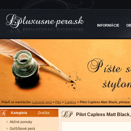
INFORMÁCIE
O
Právě se nacházíte:
Luxusné perá
>
Pilot
>
Capless
>
Pilot Capless Matt Black, plniace
Kategória
Značka
Pilot Capless Matt Black,
Akčné ponuky
Guľôčkové perá