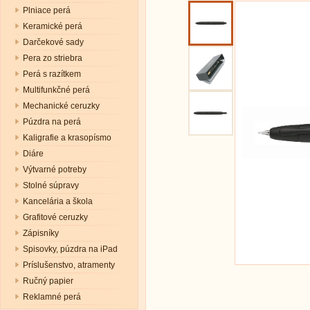
Plniace perá
Keramické perá
Darčekové sady
Pera zo striebra
Perá s razítkem
Multifunkčné perá
Mechanické ceruzky
Púzdra na perá
Kaligrafie a krasopísmo
Diáre
Výtvarné potreby
Stolné súpravy
Kancelária a škola
Grafitové ceruzky
Zápisníky
Spisovky, púzdra na iPad
Príslušenstvo, atramenty
Ručný papier
Reklamné perá