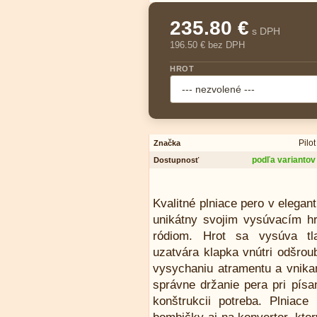
235.80 €
s DPH
196.50 € bez DPH
HROT
Pilot
Značka
podľa variantov
Dostupnosť
Kvalitné plniace pero v elegan
unikátny svojim vysúvacím h
ródiom. Hrot sa vysúva tl
uzatvára klapka vnútri odšrou
vysychaniu atramentu a vnika
správne držanie pera pri písa
konštrukcii potreba. Plnia