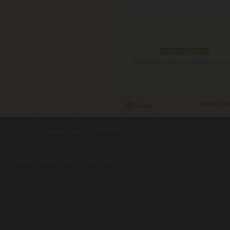
podľa variantov
Doručenie: v utorok 11.08.2026
(viac in
Cena:
235
contents ©2010
Luxusne-pera.sk
-
PARTNERI
, pera Parker, Waterman, Cross, Faber Ca
Luxusní pera
|
Kapesní nože
|
Pera Parker