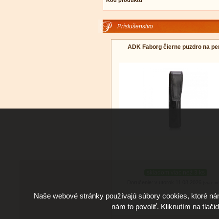
Kód produktu
Príslušenstvo
ADK Faborg čierne puzdro na pe
skladom viac než 3 ks
Doručenie: v utorok 11.08.2026
(viac in
Naše webové stránky používajú súbory cookies, ktoré ná
nám to povoliť. Kliknutím na tlači