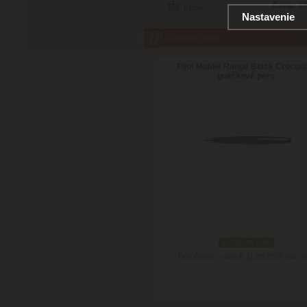
Cena:
18
Nastavenie
Súvisiaci tovar
Pilot Middle Range Black Crocodi
guličkové pero
skladom 2 ks
Doručenie: v utorok 11.08.2026
(viac in