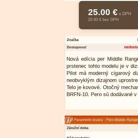
25.00 €
s DPH
20.83 € bez DPH
Značka
nedost
Dostupnosť
Nová edícia per Middle Range
prstenec tohto modelu je v diz
Pilot má moderný cigarový d
neobvyklým dizajnom uprostred
Telo je kovové. Otočný mechan
BRFN-10. Pero sú dodávané v 
Parametre tovaru - Pilot Middle Range
Záruční doba