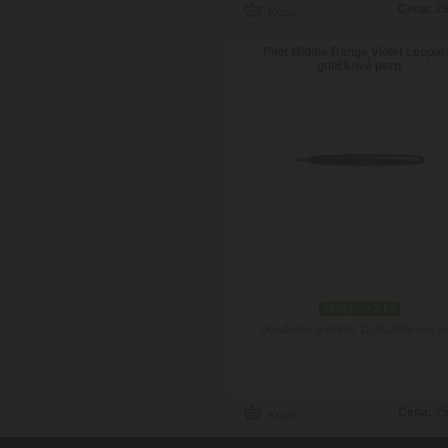
Cena:
25
Pilot Middle Range Violet Leopar
guličkové pero
skladom 2 ks
Doručenie: v utorok 11.08.2026
(viac in
Cena:
25