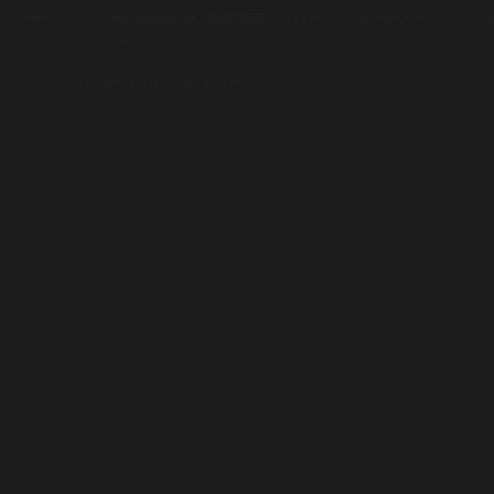
contents ©2010
Luxusne-pera.sk
-
PARTNERI
, pera Parker, Waterman, Cross, Faber Ca
Luxusní pera
|
Kapesní nože
|
Pera Parker