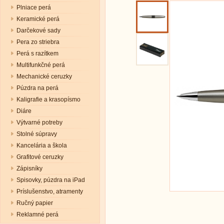
Plniace perá
Keramické perá
Darčekové sady
Pera zo striebra
Perá s razítkem
Multifunkčné perá
Mechanické ceruzky
Púzdra na perá
Kaligrafie a krasopísmo
Diáre
Výtvarné potreby
Stolné súpravy
Kancelária a škola
Grafitové ceruzky
Zápisníky
Spisovky, púzdra na iPad
Príslušenstvo, atramenty
Ručný papier
Reklamné perá