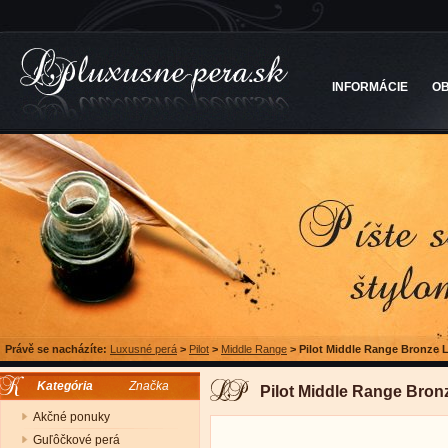
INFORMÁCIE
O
Právě se nacházíte:
Luxusné perá
>
Pilot
>
Middle Range
>
Pilot Middle Range Bronze L
Kategória
Značka
Pilot Middle Range Bronz
Akčné ponuky
Guľôčkové perá