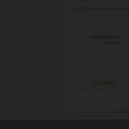
Pilot MR3 Retro Pop Red, plniace 
skladom 2 ks
Doručenie: v utorok 11.08.2026
(viac in
Cena:
29
contents ©2010
Luxusne-pera.sk
-
PARTNERI
, pera Parker, Waterman, Cross, Faber Ca