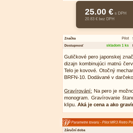
25.00 €
s DPH
20.83 € bez DPH
Pilot
Značka
skladom 1 ks
Dostupnosť
Guličkové
pero japonskej značk
dizajn kombinujúci matnú červ
Telo je kovové. Otočný mechan
BRFN-10. Dodávané v darčekov
Gravírování:
Na pero je možno
monogram. Gravírovanie štan
klipu.
Aká je cena a ako grav
Parametre tovaru - Pilot MR3 Retro P
Záruční doba