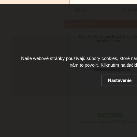
Cena:
18
Súvisiaci tovar
Pilot Middle Range Black Crocodi
guličkové pero
Naše webové stránky používajú súbory cookies, ktoré ná
nám to povoliť. Kliknutím na tlači
Nastavenie
skladom 2 ks
Doručenie: v utorok 11.08.2026
(viac in