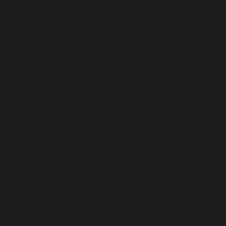
Luxusní pera
|
Kapesní nože
|
Pera Parker