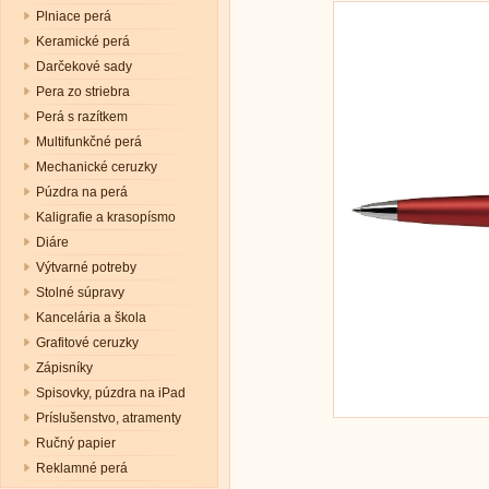
Plniace perá
Keramické perá
Darčekové sady
Pera zo striebra
Perá s razítkem
Multifunkčné perá
Mechanické ceruzky
Púzdra na perá
Kaligrafie a krasopísmo
Diáre
Výtvarné potreby
Stolné súpravy
Kancelária a škola
Grafitové ceruzky
Zápisníky
Spisovky, púzdra na iPad
Príslušenstvo, atramenty
Ručný papier
Reklamné perá