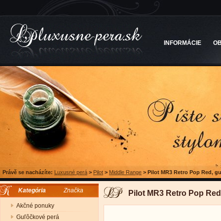
INFORMÁCIE
O
Právě se nacházíte:
Luxusné perá
>
Pilot
>
Middle Range
>
Pilot MR3 Retro Pop Red, gu
Kategória
Značka
Pilot MR3 Retro Pop Red
Akčné ponuky
Guľôčkové perá