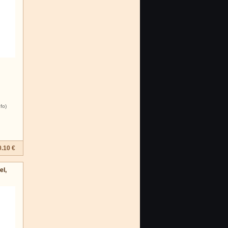
nfo)
0.10 €
el,