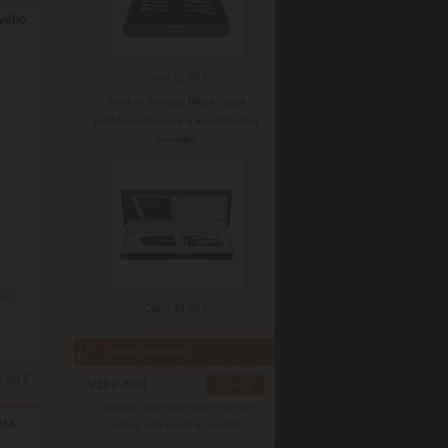
ového
Cena:
61.00 €
Scrikss Vintage Black, sada
guľôčkového pera a mechanickej
ceruzky
nfo)
Cena:
19.60 €
Odber noviniek
6.80 €
V prípade zrušenia odberu noviniek
era
zadajte Váš e-mail a potvrďte.