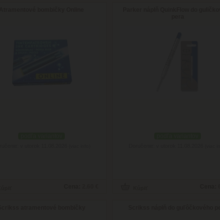
Atramentové bombičky Online
Parker náplň QuinkFlow do guličk
pera
podľa variantov
podľa variantov
ručenie: v utorok 11.08.2026
Doručenie: v utorok 11.08.2026
(viac info)
(viac i
Cena:
2.60 €
Cena:
Scrikss atramentové bombičky
Scrikss náplň do guľôčkového p