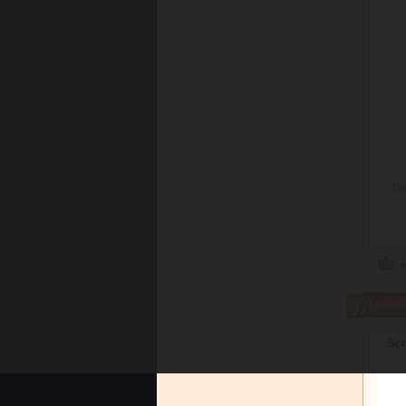
Do
Súvisi
Scr