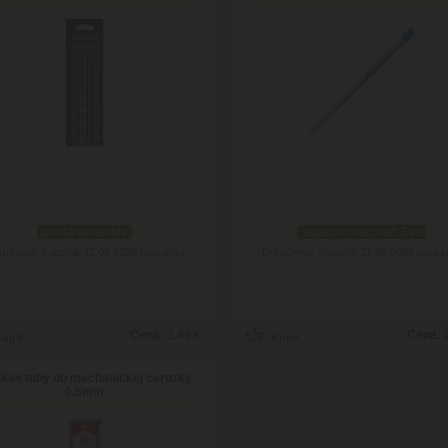
podľa variantov
skladom viac než 3 ks
ručenie: v utorok 11.08.2026
Doručenie: v utorok 11.08.2026
(viac info)
(viac i
Cena:
2.40 €
Cena:
ikss tuhy do mechanickej ceruzky
0,5mm