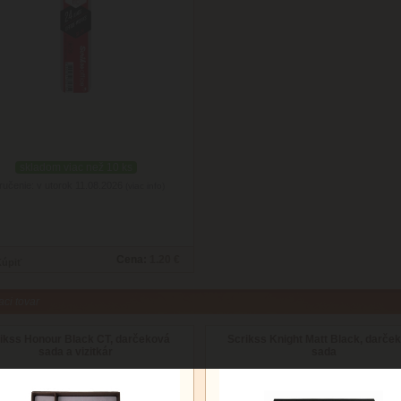
skladom viac než 10 ks
ručenie: v utorok 11.08.2026
(viac info)
Cena:
1.20 €
aci tovar
ikss Honour Black CT, darčeková
Scrikss Knight Matt Black, darče
sada a vizitkár
sada