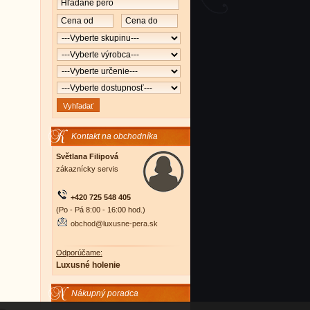
Kontakt na obchodníka
Světlana Filipová
zákaznícky servis
+420 725 548 405
(Po - Pá 8:00 - 16:00 hod.)
obchod@luxusne-pera.sk
Odporúčame:
Luxusné holenie
Nákupný poradca