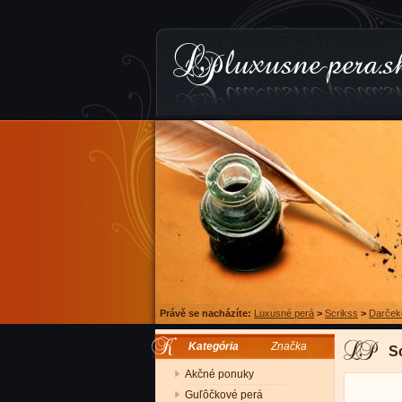
Právě se nacházíte:
Luxusné perá
>
Scrikss
>
Darček
Kategória
Značka
S
Akčné ponuky
Guľôčkové perá