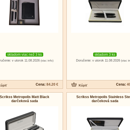
skladom viac než 3 ks
skladom 3 ks
ručenie: v utorok 11.08.2026
Doručenie: v utorok 11.08.2026
(viac info)
(viac i
Cena:
84.20 €
Cena:
4
Scrikss Metropolis Matt Black
Scrikss Metropolis Stainless Ste
darčeková sada
darčeková sada