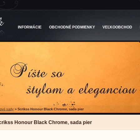
INFORMÁCIE
OBCHODNÉ PODMIENKY
VEĽKOOBCHOD
ové sady
>
Scrikss Honour Black Chrome, sada pier
crikss Honour Black Chrome, sada pier