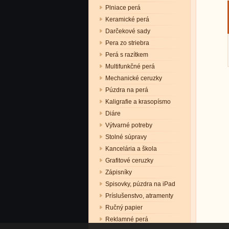
Plniace perá
Keramické perá
Darčekové sady
Pera zo striebra
Perá s razítkem
Multifunkčné perá
Mechanické ceruzky
Púzdra na perá
Kaligrafie a krasopísmo
Diáre
Výtvarné potreby
Stolné súpravy
Kancelária a škola
Grafitové ceruzky
Zápisníky
Spisovky, púzdra na iPad
Príslušenstvo, atramenty
Ručný papier
Reklamné perá