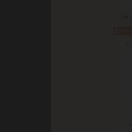
Súvisi
Scr
Do