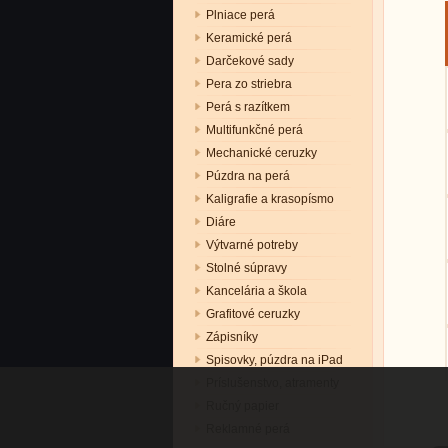
Plniace perá
Keramické perá
Darčekové sady
Pera zo striebra
Perá s razítkem
Multifunkčné perá
Mechanické ceruzky
Púzdra na perá
Kaligrafie a krasopísmo
Diáre
Výtvarné potreby
Stolné súpravy
Kancelária a škola
Grafitové ceruzky
Zápisníky
Spisovky, púzdra na iPad
Príslušenstvo, atramenty
Ručný papier
Reklamné perá