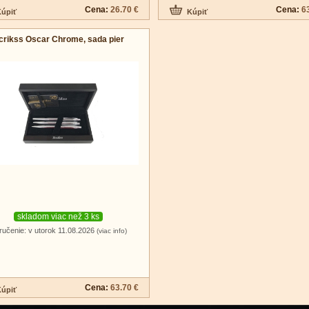
Cena:
26.70 €
Cena:
6
crikss Oscar Chrome, sada pier
skladom viac než 3 ks
ručenie: v utorok 11.08.2026
(viac info)
Cena:
63.70 €