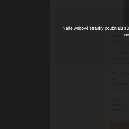
Naše webové stránky používajú súb
pov
Značka
Dostupnos
Objavte el
a plniace
čierneho l
Guľôčkové
pozlátený
systémom n
Dodávané v
Gravírovan
bude zlatá
riadku. Pr
Parame