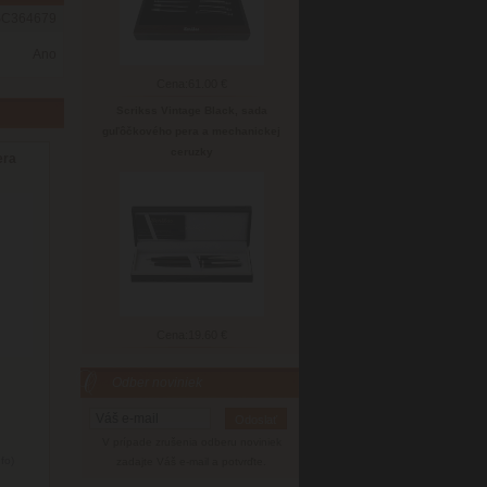
SC364679
Ano
Cena:
61.00 €
Scrikss Vintage Black, sada
guľôčkového pera a mechanickej
ceruzky
era
Cena:
19.60 €
Odber noviniek
V prípade zrušenia odberu noviniek
nfo)
zadajte Váš e-mail a potvrďte.