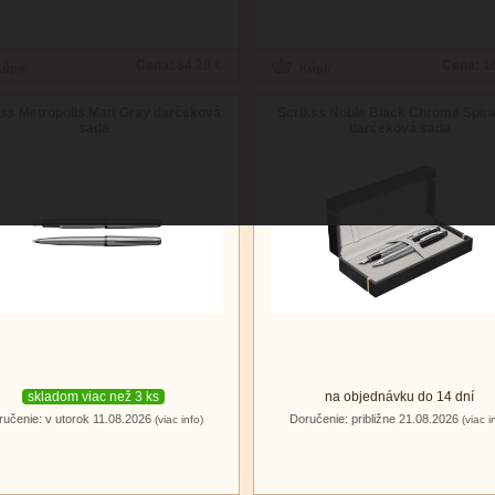
Cena:
84.20 €
Cena:
1
ss Metropolis Matt Gray darčeková
Scrikss Noble Black Chrome Spira
sada
darčeková sada
skladom viac než 3 ks
na objednávku do 14 dní
ručenie: v utorok 11.08.2026
Doručenie: približne 21.08.2026
(viac info)
(viac i