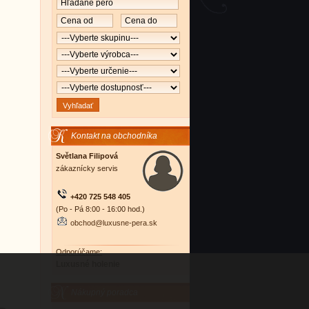
Kontakt na obchodníka
Světlana Filipová
zákaznícky servis
+420 725 548 405
(Po - Pá 8:00 - 16:00 hod.)
obchod@luxusne-pera.sk
Odporúčame:
Luxusné holenie
Nákupný poradca