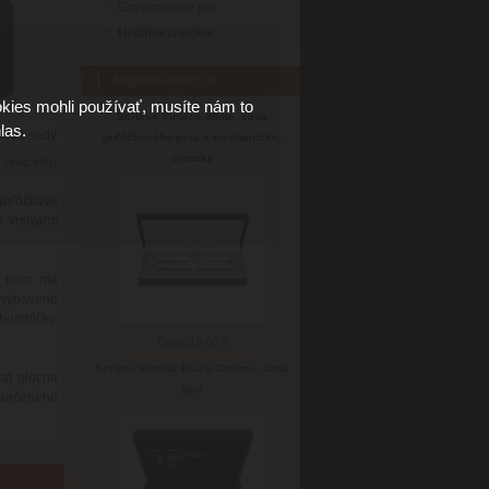
Gravirovanie per
História značiek
Najpredávanejšie
kies mohli používať, musíte nám to
Scrikss Vintage White, sada
las.
kové sady
guľôčkového pera a mechanickej
ceruzky
6
(viac info)
 guľôčkové
 vrstvami
e pero má
 vybavené
 bombičky.
Cena:
19.60 €
Scrikss Honour Black Chrome, sada
ná plocha
pier
o určeného