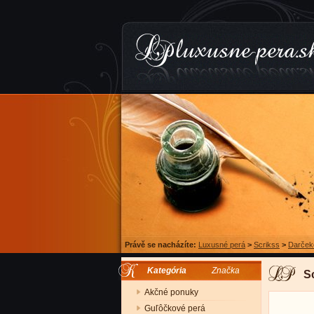
Právě se nacházíte:
Luxusné perá
>
Scrikss
>
Darček
Kategória
Značka
S
Akčné ponuky
Guľôčkové perá