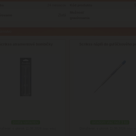
oba
24 mesiacov
Kód produktu
Možnosť
Zlatá
írovanie
gravírovania
šenstvo
Scrikss atramentové bombičky
Scrikss náplň do guľôčkového p
podľa variantov
skladom viac než 3 ks
ručenie: v utorok 11.08.2026
Doručenie: v utorok 11.08.2026
(viac info)
(viac i