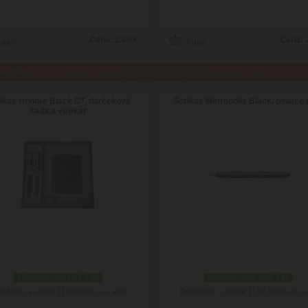
Cena:
2.40 €
Cena:
aci tovar
ikss Honour Black CT, darčeková
Scrikss Metropolis Black, plniace 
sada a vizitkár
skladom viac než 3 ks
skladom viac než 3 ks
ručenie: v utorok 11.08.2026
Doručenie: v utorok 11.08.2026
(viac info)
(viac i