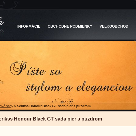
INFORMÁCIE
OBCHODNÉ PODMIENKY
VEĽKOOBCHOD
ové sady
>
Scrikss Honour Black GT sada pier s puzdrom
crikss Honour Black GT sada pier s puzdrom