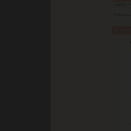
Záruční d
Farba grav
Príslu
Do