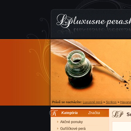
Právě se nacházíte:
Luxusné perá
>
Scrikss
>
Havan
Kategória
Značka
S
Akčné ponuky
Guľôčkové perá