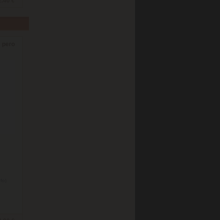
2.40 €
é pero
nfo)