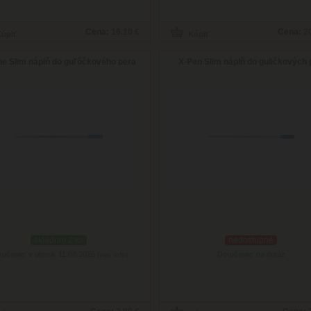
Cena:
16.10 €
Cena:
2
ne Slim náplň do guľôčkového pera
X-Pen Slim náplň do guličkových 
skladom 2 ks
nedostupné
ručenie: v utorok 11.08.2026
Doručenie: na dotaz
(viac info)