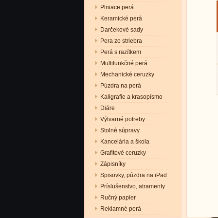
Plniace perá
Keramické perá
Darčekové sady
Pera zo striebra
Perá s razítkem
Multifunkčné perá
Mechanické ceruzky
Púzdra na perá
Kaligrafie a krasopísmo
Diáre
Výtvarné potreby
Stolné súpravy
Kancelária a škola
Grafitové ceruzky
Zápisníky
Spisovky, púzdra na iPad
Príslušenstvo, atramenty
Ručný papier
Reklamné perá