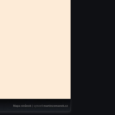
Mapa stránok
| vytvoril
martinzemanek.cz