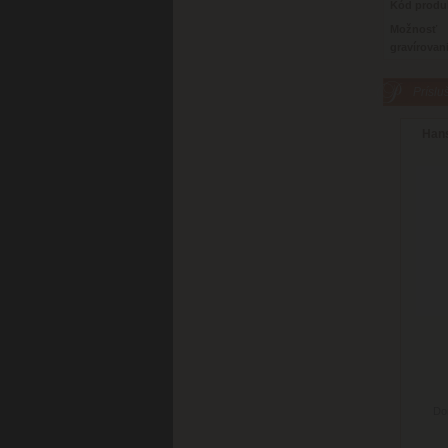
Kód produ
Možnosť
gravírovan
Príslu
Hans
Do