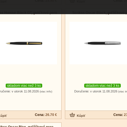
Cena:
25.90 €
Cena:
2
ss Honour Black GT, guličkové pero
Scrikss Oscar Black, guľôčkové 
skladom viac než 3 ks
skladom viac než 3 ks
ručenie: v utorok 11.08.2026
Doručenie: v utorok 11.08.2026
(viac info)
(viac i
Cena:
26.70 €
Cena:
2