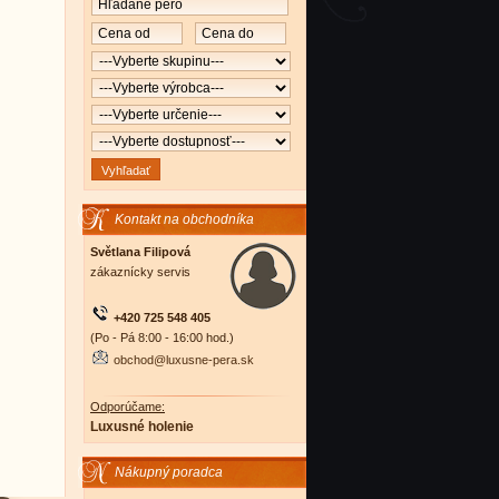
Kontakt na obchodníka
Světlana Filipová
zákaznícky servis
+420 725 548 405
(Po - Pá 8:00 - 16:00 hod.)
obchod@luxusne-pera.sk
Odporúčame:
Luxusné holenie
Nákupný poradca