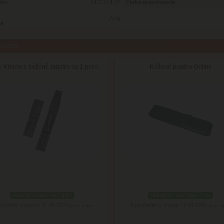
SC375132
ktu
Farba gravírovanie
Ano
ia
šenstvo
 Kniebes kožené puzdro na 1 pero
Kožené puzdro Online
skladom viac než 3 ks
skladom viac než 3 ks
ručenie: v utorok 11.08.2026
Doručenie: v utorok 11.08.2026
(viac info)
(viac i