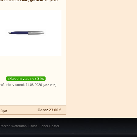
ikss Oscar Blue, guľôčkové pero
skladom viac než 3 ks
ručenie: v utorok 11.08.2026
(viac info)
Cena:
23.60 €
 Parker, Waterman, Cross, Faber Castell