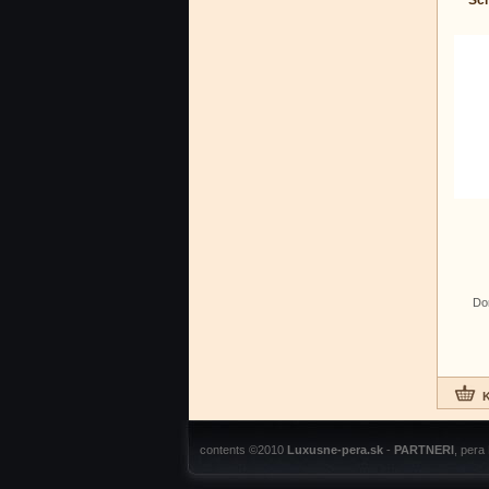
Scr
Do
contents ©2010
Luxusne-pera.sk
-
PARTNERI
, pera