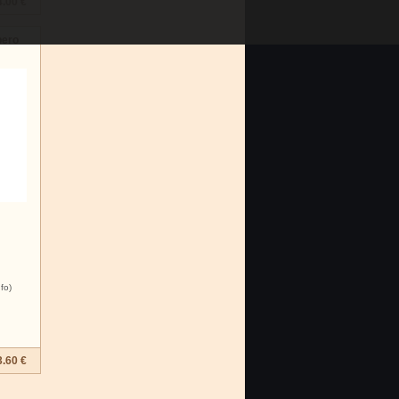
4.00 €
pero
nfo)
3.60 €