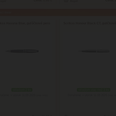
Cena:
2.80 €
Cena:
aci tovar
ikss Havana Blue, guľôčkové pero
Scrikss Honour Black CT, guličkov
skladom 2 ks
skladom viac než 3 ks
ručenie: v utorok 11.08.2026
Doručenie: v utorok 11.08.2026
(viac info)
(viac i