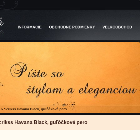
INFORMÁCIE
OBCHODNÉ PODMIENKY
VEĽKOOBCHOD
a
>
Scrikss Havana Black, guľôčkové pero
crikss Havana Black, guľôčkové pero