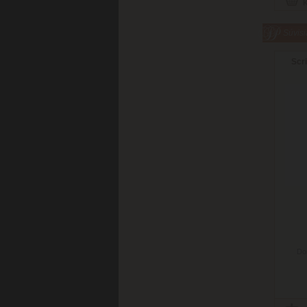
Súvisi
Scr
Do