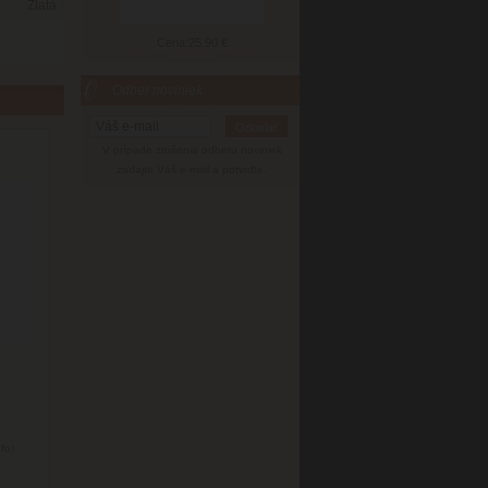
Zlatá
Cena:
25.90 €
Odber noviniek
V prípade zrušenia odberu noviniek
zadajte Váš e-mail a potvrďte.
nfo)