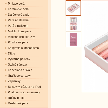
Plniace perá
Keramické perá
Darčekové sady
Pera zo striebra
Perá s razítkem
Multifunkčné perá
Mechanické ceruzky
Púzdra na perá
Kaligrafie a krasopísmo
Diáre
Výtvarné potreby
Stolné súpravy
Kancelária a škola
Grafitové ceruzky
Zápisníky
Spisovky, púzdra na iPad
Príslušenstvo, atramenty
Ručný papier
Reklamné perá