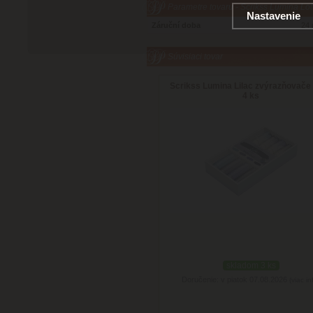
Parametre tovaru - Scrikss Lumina Lo
Nastavenie
Záruční doba
24 
Súvisiaci tovar
Scrikss Lumina Lilac zvýrazňovače
4 ks
skladom 3 ks
Doručenie: v piatok 07.08.2026
(viac in