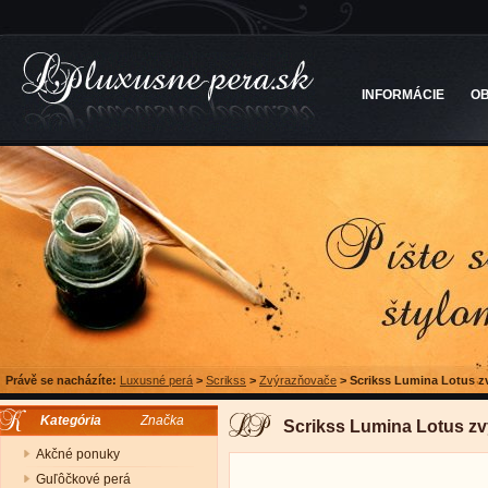
INFORMÁCIE
O
Právě se nacházíte:
Luxusné perá
>
Scrikss
>
Zvýrazňovače
>
Scrikss Lumina Lotus z
Kategória
Značka
Scrikss Lumina Lotus zv
Akčné ponuky
Guľôčkové perá