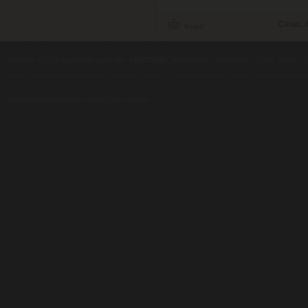
Cena:
4
contents ©2010
Luxusne-pera.sk
-
PARTNERI
, pera Parker, Waterman, Cross, Faber Ca
Luxusní pera
|
Kapesní nože
|
Pera Parker