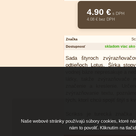
4.90 €
s DPH
4.08 € bez DPH
Sc
Značka
skladom viac ako 
Dostupnosť
Sada štyroch zvýrazňovač
odtieňoch Lotus. Šírka sto
vodnej báze nepresakuje a ned
látky, takže zvýrazňovače 
značenie a kreslenie. Urče
zvýrazňovanie textu, poznám
tých, ktorí chcú spojiť štýl s kv
Scrikss je turecká značka 
kancelárskych potrieb. Jej hist
Naše webové stránky používajú súbory cookies, ktoré ná
nám to povoliť. Kliknutím na tlači