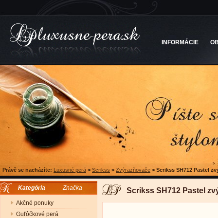
INFORMÁCIE
O
Právě se nacházíte:
Luxusné perá
>
Scrikss
>
Zvýrazňovače
>
Scrikss SH712 Pastel zv
Kategória
Značka
Scrikss SH712 Pastel zv
Akčné ponuky
Guľôčkové perá