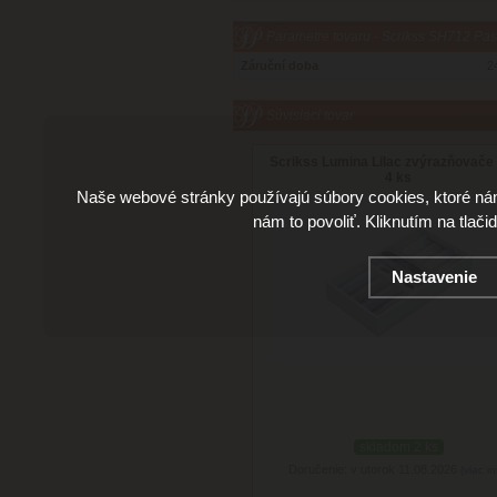
Parametre tovaru - Scrikss SH712 Pas
Záruční doba
2
Súvisiaci tovar
Scrikss Lumina Lilac zvýrazňovače
4 ks
Naše webové stránky používajú súbory cookies, ktoré ná
nám to povoliť. Kliknutím na tlači
Nastavenie
skladom 2 ks
Doručenie: v utorok 11.08.2026
(viac in