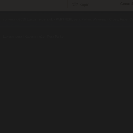
Cena:
4
contents ©2010
Luxusne-pera.sk
-
PARTNERI
, pera Parker, Waterman, Cross, Faber Ca
Luxusní pera
|
Kapesní nože
|
Pera Parker