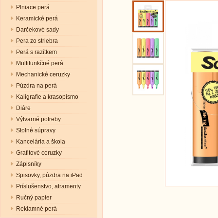
Plniace perá
Keramické perá
Darčekové sady
Pera zo striebra
Perá s razítkem
Multifunkčné perá
Mechanické ceruzky
Púzdra na perá
Kaligrafie a krasopísmo
Diáre
Výtvarné potreby
Stolné súpravy
Kancelária a škola
Grafitové ceruzky
Zápisníky
Spisovky, púzdra na iPad
Príslušenstvo, atramenty
Ručný papier
Reklamné perá