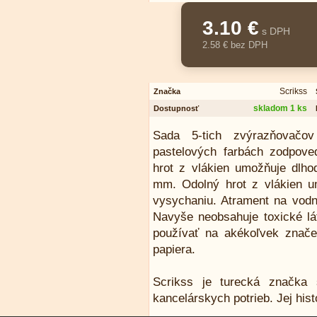
3.10 €
s DPH
2.58 € bez DPH
Scrikss
Značka
skladom 1 ks
Dostupnosť
Sada 5-tich zvýrazňovačo
pastelových farbách zodpove
hrot z vlákien umožňuje dlho
mm. Odolný hrot z vlákien um
vysychaniu. Atrament na vodn
Navyše neobsahuje toxické l
používať na akékoľvek znače
papiera.
Scrikss je turecká značka 
kancelárskych potrieb. Jej hist