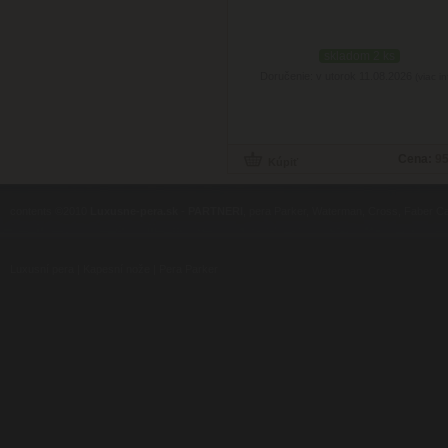
skladom 2 ks
Doručenie: v utorok 11.08.2026
(viac in
Cena:
95
contents ©2010
Luxusne-pera.sk
-
PARTNERI
, pera Parker, Waterman, Cross, Faber Ca
Luxusní pera
|
Kapesní nože
|
Pera Parker