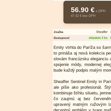
56.90 €
s DPH
47.42 € bez DPH
Sheaffer
Značka
skladom 3 ks
Dostupnosť
Emily vtrhla do Paríža so šar
to prináša aj nová kolekcia pe
slovám francúzsku eleganciu a
spojenie módy, modernej eleg
bude každý podpis malým mom
Sheaffer Sentinel Emily in Par
ale píše ako profesionál. Štý
kombinuje štíhlu siluetu, jem
čo zaujmú aj bez červeného
upravený matným ružovým la
decentný emblém v tvare mašle