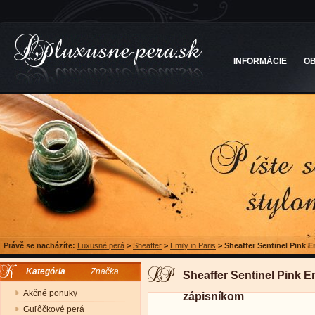
INFORMÁCIE
O
Právě se nacházíte:
Luxusné perá
>
Sheaffer
>
Emily in Paris
>
Sheaffer Sentinel Pink E
Kategória
Značka
Sheaffer Sentinel Pink E
Akčné ponuky
zápisníkom
Guľôčkové perá