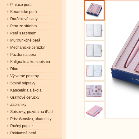
Plniace perá
Keramické perá
Darčekové sady
Pera zo striebra
Perá s razítkem
Multifunkčné perá
Mechanické ceruzky
Púzdra na perá
Kaligrafie a krasopísmo
Diáre
Výtvarné potreby
Stolné súpravy
Kancelária a škola
Grafitové ceruzky
Zápisníky
Spisovky, púzdra na iPad
Príslušenstvo, atramenty
Ručný papier
Reklamné perá