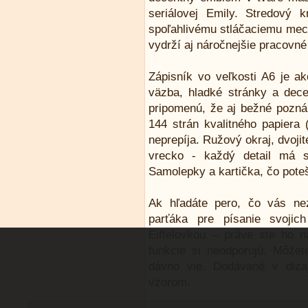
seriálovej Emily. Stredový 
spoľahlivému stláčaciemu me
vydrží aj náročnejšie pracovné
Zápisník vo veľkosti A6 je 
väzba, hladké stránky a dec
pripomenú, že aj bežné pozn
144 strán kvalitného papiera 
neprepíja. Ružový okraj, dvoji
vrecko - každý detail má 
Samolepky a kartička, čo pote
Ak hľadáte pero, čo vás ne
parťáka pre písanie svojic
Eiffelovkou – práve ste ho n
funkcie si neodporujú. Môže
dávno vie. Dodávané v diza
vzorom.