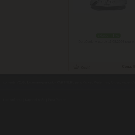
skladom 1 ks
Doručenie: v utorok 11.08.2026
(viac in
Cena:
9
contents ©2010
Luxusne-pera.sk
-
PARTNERI
, pera Parker, Waterman, Cross, Faber Ca
Luxusní pera
|
Kapesní nože
|
Pera Parker