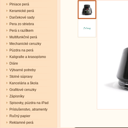
Plniace perá
Keramické perá
Darčekové sady
Pera zo striebra
Perá s razítkem
Multifunkčné perá
Mechanické ceruzky
Púzdra na perá
Kaligrafie a krasopísmo
Diáre
Výtvarné potreby
Stolné súpravy
Kancelária a škola
Grafitové ceruzky
Zápisníky
Spisovky, púzdra na iPad
Príslušenstvo, atramenty
Ručný papier
Reklamné perá