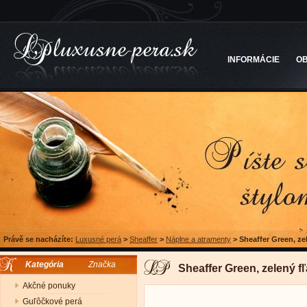
INFORMÁCIE
O
Právě se nacházíte:
Luxusné perá
>
Sheaffer
>
Náplne a atramenty
>
Sheaffer Green, ze
Kategória
Značka
Sheaffer Green, zelený f
Akčné ponuky
Guľôčkové perá