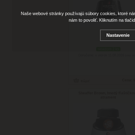
Naše webové stránky používajú súbory cookies, ktoré ná
nám to povoliť. Kliknutím na tlači
Nastavenie
skladom 2 ks
Doručenie: v utorok 11.08.2026
(viac in
Cena:
9
Sheaffer Brown, hnedý fľaštičko
atrament