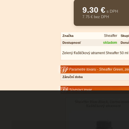
9.30 €
s DPH
7.75 € bez DPH
Sheaffer
Značka
Skup
skladom
Dostupnosť
Doru
Zelený fľaštičkový atrament Sheaffer 50 ml
Parametre tovaru - Sheaffer Green, zel
Záruční doba
Súvisiaci tovar
Sheaffer Blue-Black, čierno-mod
fľaštičkový atrament