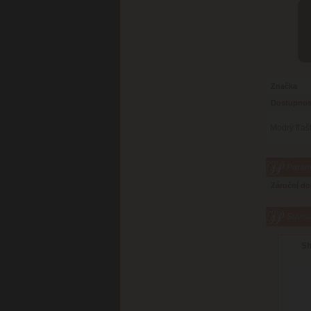
Značka
Dostupnos
Modrý fľaš
Parame
Záruční d
Súvisi
Sh