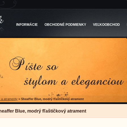
INFORMÁCIE
OBCHODNÉ PODMIENKY
VEĽKOOBCHOD
 a atramenty
>
Sheaffer Blue, modrý fľaštičkový atrament
heaffer Blue, modrý fľaštičkový atrament