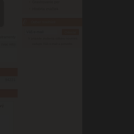
Gravirovanie per
História značiek
Odber noviniek
 atramenty
V prípade zrušenia odberu noviniek
6
zadajte Váš e-mail a potvrďte.
(viac info)
94221
ový