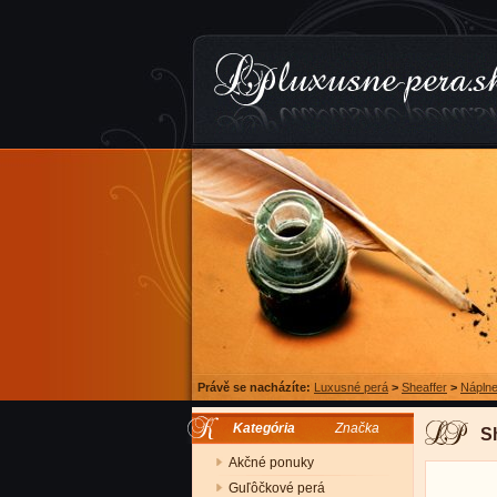
Právě se nacházíte:
Luxusné perá
>
Sheaffer
>
Náplne
Kategória
Značka
S
Akčné ponuky
Guľôčkové perá