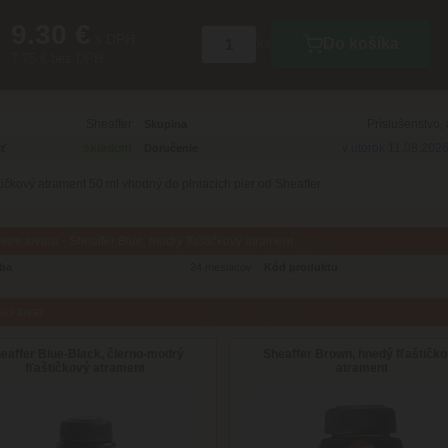
9.30 €
s DPH
Do košíka
ks
7.75 € bez DPH
Sheaffer
Príslušenstvo,
Skupina
skladom
v utorok 11.08.202
ť
Doručenie
tičkový atrament 50 ml vhodný do plniacich pier od Sheaffer.
tre tovaru - Sheaffer Blue, modrý fľaštičkový atrament
oba
24 mesiacov
Kód produktu
aci tovar
eaffer Blue-Black, čierno-modrý
Sheaffer Brown, hnedý fľaštičk
fľaštičkový atrament
atrament