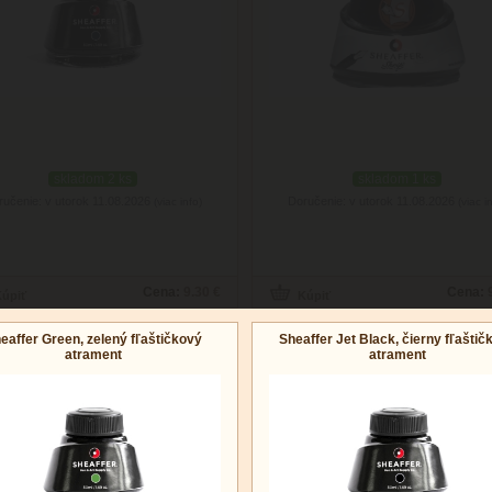
skladom 2 ks
skladom 1 ks
ručenie: v utorok 11.08.2026
Doručenie: v utorok 11.08.2026
(viac info)
(viac i
Cena:
9.30 €
Cena:
eaffer Green, zelený fľaštičkový
Sheaffer Jet Black, čierny fľaštič
atrament
atrament