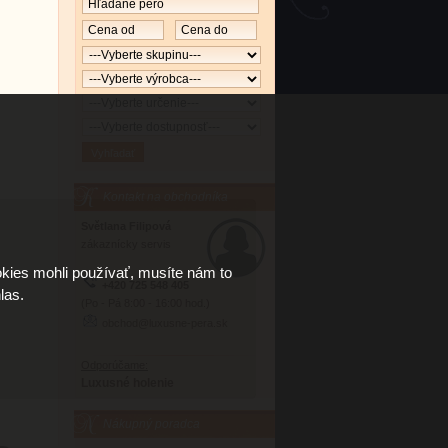
Kontakt na obchodníka
Světlana Filipová
zákaznícky servis
kies mohli používať, musíte nám to
+420 725 548 405
las.
(Po - Pá 8:00 - 16:00 hod.)
obchod@luxusne-pera.sk
Odporúčame:
Luxusné holenie
Nákupný poradca