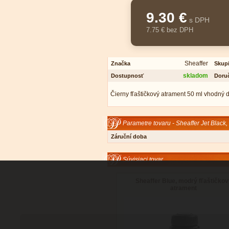
9.30 €
s DPH
7.75 € bez DPH
Sheaffer
Značka
Skup
skladom
Dostupnosť
Doru
Čierny fľaštičkový atrament 50 ml vhodný d
Parametre tovaru - Sheaffer Jet Black, 
Záruční doba
Súvisiaci tovar
Sheaffer Blue, modrý fľaštičko
atrament