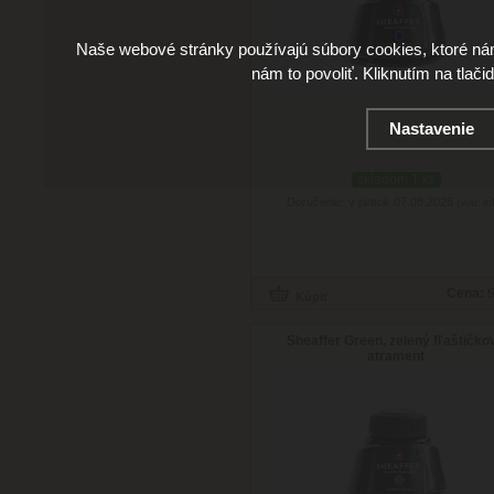
Naše webové stránky používajú súbory cookies, ktoré ná
nám to povoliť. Kliknutím na tlači
Nastavenie
skladom 1 ks
Doručenie: v piatok 07.08.2026
(viac in
Cena:
9
Sheaffer Green, zelený fľaštičko
atrament