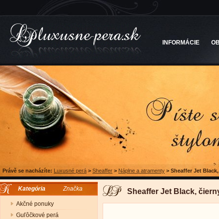
INFORMÁCIE
O
Právě se nacházíte:
Luxusné perá
>
Sheaffer
>
Náplne a atramenty
>
Sheaffer Jet Black,
Kategória
Značka
Sheaffer Jet Black, čiern
Akčné ponuky
Guľôčkové perá