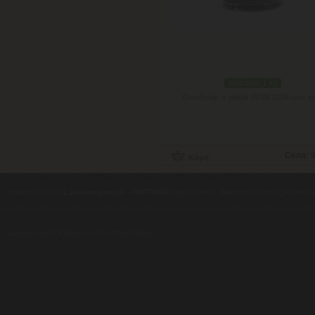
skladom 1 ks
Doručenie: v piatok 07.08.2026
(viac in
Cena:
9
contents ©2010
Luxusne-pera.sk
-
PARTNERI
, pera Parker, Waterman, Cross, Faber Ca
Luxusní pera
|
Kapesní nože
|
Pera Parker