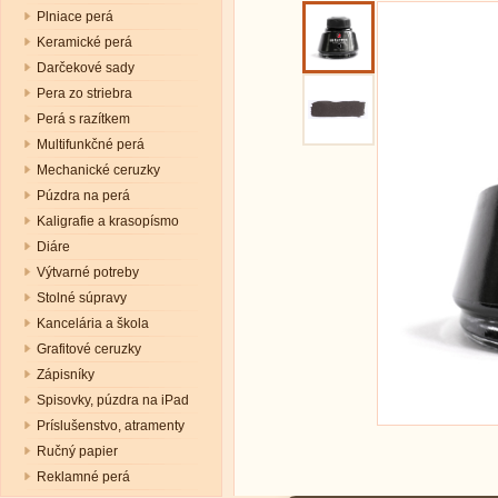
Plniace perá
Keramické perá
Darčekové sady
Pera zo striebra
Perá s razítkem
Multifunkčné perá
Mechanické ceruzky
Púzdra na perá
Kaligrafie a krasopísmo
Diáre
Výtvarné potreby
Stolné súpravy
Kancelária a škola
Grafitové ceruzky
Zápisníky
Spisovky, púzdra na iPad
Príslušenstvo, atramenty
Ručný papier
Reklamné perá