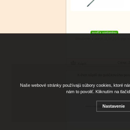
podľa variantov
Doručenie: v utorok 11.08.2026
(viac in
Cena:
2
X-Pen náplň do guličkového per
Naše webové stránky používajú súbory cookies, ktoré ná
nám to povoliť. Kliknutím na tlači
Nastavenie