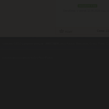
skladom 4 ks
Doručenie: v utorok 11.08.2026
(viac in
Cena:
22
contents ©2010
Luxusne-pera.sk
-
PARTNERI
, pera Parker, Waterman, Cross, Faber Ca
Luxusní pera
|
Kapesní nože
|
Pera Parker