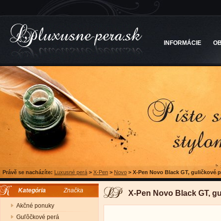
INFORMÁCIE
O
Právě se nacházíte:
Luxusné perá
>
X-Pen
>
Novo
>
X-Pen Novo Black GT, guličkové 
Kategória
Značka
X-Pen Novo Black GT, gu
Akčné ponuky
Guľôčkové perá