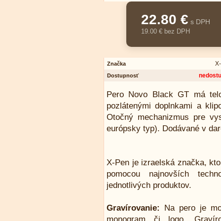
22.80 €
s DPH
19.00 € bez DPH
X
Značka
nedost
Dostupnosť
Pero Novo Black GT má telo
pozlátenými doplnkami a kli
Otočný mechanizmus pre vysu
európsky typ). Dodávané v dar
X-Pen je izraelská značka, kt
pomocou najnovších techn
jednotlivých produktov.
Gravírovanie:
Na pero je mo
monogram či logo. Gravíro