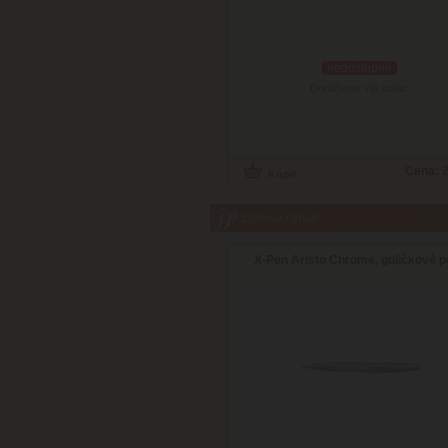
nedostupné
Doručenie: na dotaz
Cena:
2
Súvisiaci tovar
X-Pen Aristo Chrome, guličkové p