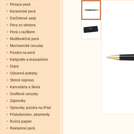
Plniace perá
Keramické perá
Darčekové sady
Pera zo striebra
Perá s razítkem
Multifunkčné perá
Mechanické ceruzky
Púzdra na perá
Kaligrafie a krasopísmo
Diáre
Výtvarné potreby
Stolné súpravy
Kancelária a škola
Grafitové ceruzky
Zápisníky
Spisovky, púzdra na iPad
Príslušenstvo, atramenty
Ručný papier
Reklamné perá