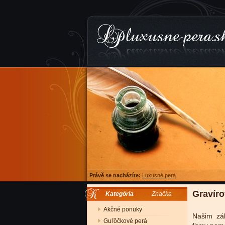
Právě se nacházíte:
Luxusné perá
Gravír
Kategória
Značka
Akčné ponuky
Našim zá
Guľôčkové perá