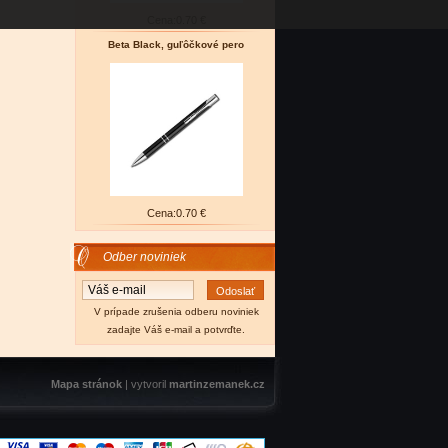
Cena:
0.70 €
Beta Black, guľôčkové pero
Cena:
0.70 €
Odber noviniek
V prípade zrušenia odberu noviniek
zadajte Váš e-mail a potvrďte.
Mapa stránok
| vytvoril
martinzemanek.cz