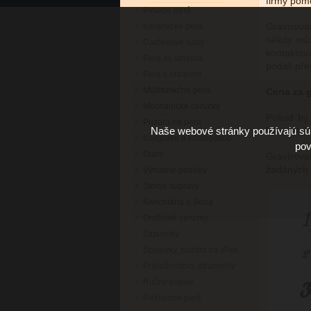
firmy pom
Plniace perá
Gravírová
Keramické perá
někdy můž
Darčekové sady
kontaktov
Pera zo striebra
podali př
Perá s razítkem
Multifunkčné perá
Cena za g
Mechanické ceruzky
Pokud by 
Púzdra na perá
Naše webové stránky používajú súb
konkrétní
Kaligrafie a krasopísmo
pov
Diáre
Gravírova
žádáných 
Výtvarné potreby
Stolné súpravy
Kancelária a škola
Grafitové ceruzky
Zápisníky
Spisovky, púzdra na iPad
Príslušenstvo, atramenty
Ručný papier
Reklamné perá