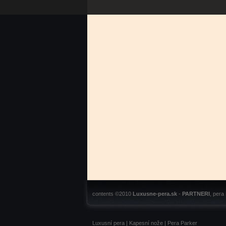
contents ©2010
Luxusne-pera.sk
-
PARTNERI
, pera
Luxusní pera
|
Kapesní nože
|
Pera Parker