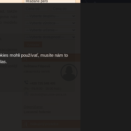
ad, takže
ujeme nás
ho modelu
y.
pracujeme
kies mohli používať, musíte nám to
Kontakt na obchodníka
las.
ejčastěji
Světlana Filipová
zákaznícky servis
+420 725 548 405
(Po - Pá 8:00 - 16:00 hod.)
obchod@luxusne-pera.sk
Odporúčame:
Luxusné holenie
Nákupný poradca