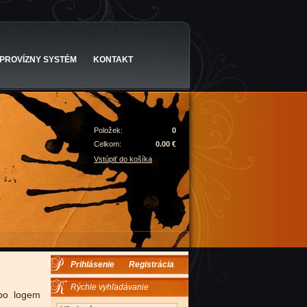
PROVÍZNY SYSTÉM
KONTAKT
Položek:
0
Celkom:
0.00 €
Vstúpiť do košíka
Prihlásenie
Registrácia
Rýchle vyhľadávanie
bo logem