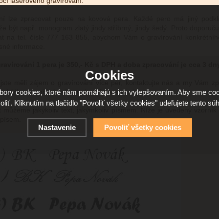
ocí laserového gravírování.
ní lze zpracovat pouze na kovová pera. Každé pero má jiný podkl
e být např. monogram zlatý jindy stříbrný, jindy šedý. Proto doporuč
at na tel. čísle 777 163 855, abychom Vám o gravírování konkrétní
esné informace.
ravírování 1 pera je 350,- Kč s DPH a doba zpracování je cca 3 dn
Cookies
jste měli zájem o gravírování více per, kontaktujte nás a my Vám z
ory cookies, ktoré nám pomáhajú s ich vylepšovaním. Aby sme coo
 nabídku.
Na přání zašleme i ceník tampoprintu.
oliť. Kliknutím na tlačidlo "Povoliť všetky cookies" udeľujete tento súh
t můžeme jakýkoliv text, jakýmkoliv písmem. Níže je uvedený vzorník n
písem.
Nastavenie
Povoliť všetky cookies