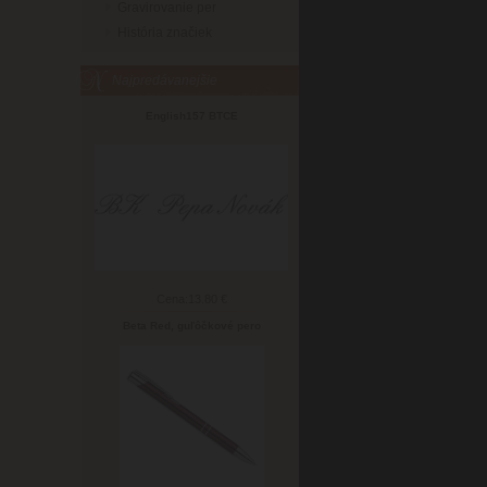
Gravirovanie per
História značiek
Najpredávanejšie
English157 BTCE
Cena:
13.80 €
Beta Red, guľôčkové pero