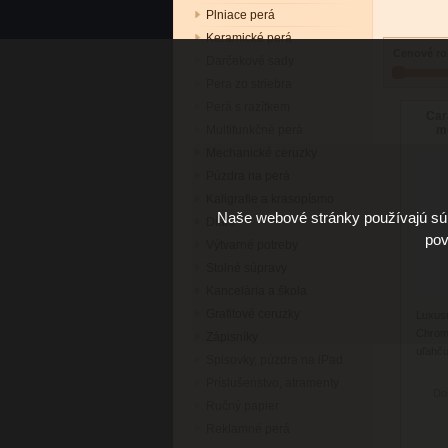
Plniace perá
Keramické perá
Cenové ro
Darčekové sady
Pera zo striebra
Perá s razítkem
Car
mo
Multifunkčné perá
Mechanické ceruzky
Púzdra na perá
Kaligrafie a krasopísmo
Naše webové stránky používajú súb
Diáre
pov
Výtvarné potreby
Stolné súpravy
Kancelária a škola
Grafitové ceruzky
Luxu
Chrom
Zápisníky
uľahču
Spisovky, púzdra na iPad
atrame
Príslušenstvo, atramenty
Do
Ručný papier
Reklamné perá