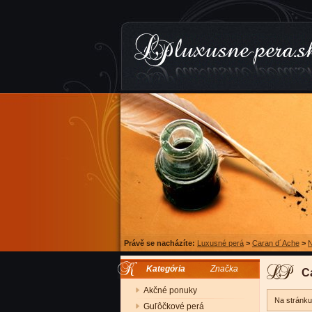
Právě se nacházíte:
Luxusné perá
>
Caran d´Ache
>
N
Kategória
Značka
C
Akčné ponuky
Na stránk
Guľôčkové perá