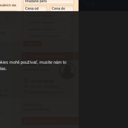
tuálních dat.
čky
Kontakt na obchodníka
kies mohli používať, musíte nám to
Světlana Filipová
las.
zákaznícky servis
+420 725 548 405
(Po - Pá 8:00 - 16:00 hod.)
he do
obchod@luxusne-pera.sk
 kusov
Odporúčame:
Luxusné holenie
nfo)
Nákupný poradca