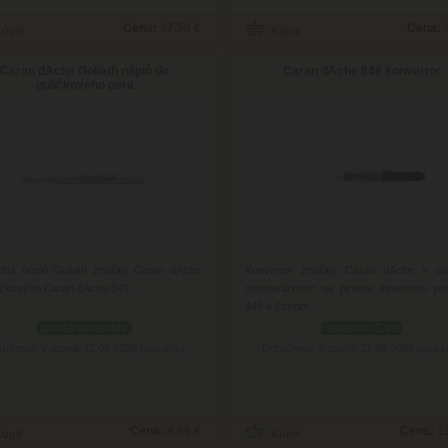
Cena:
37.50 €
Cena:
Caran dAche Goliath náplň do
Caran dAche 849 konvertor
guličkového pera
dná náplň Goliath značky Caran dAche
Konvertor značky Caran dAche s ot
ičkových Caran dAche 849.
mechanizmom na plnenie atramentu pr
849 a Ecridor.
podľa variantov
skladom 1 ks
ručenie: v utorok 11.08.2026
Doručenie: v utorok 11.08.2026
(viac info)
(viac i
Cena:
8.50 €
Cena:
1