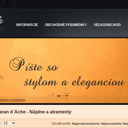
INFORMÁCIE
OBCHODNÉ PODMIENKY
VEĽKOOBCHOD
áplne a atramenty
aran d´Ache - Náplne a atramenty
u:
Zoradiť podľa: