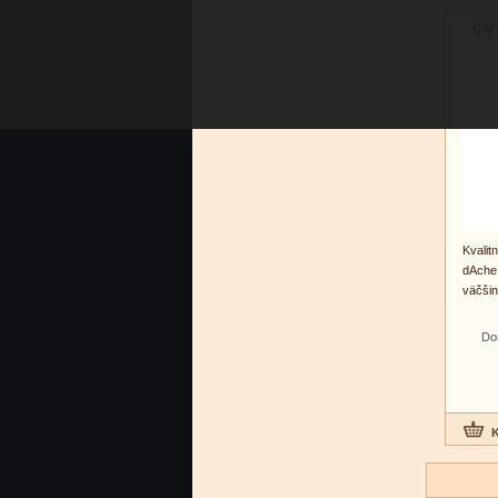
Car
Kvali
dAche
väčšin
Do