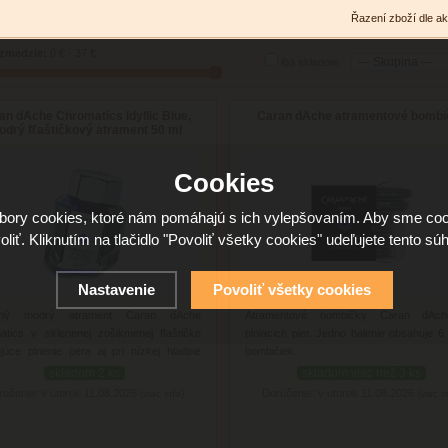
Řazení zboží dle ak
zmedzie:
0 € - 37 €
iba skladom
an dAche Chromatics Idyllic Blue,
Caran dAche atramentové bombi
drý fľaštičkový atrament 50 ml
Cookies
ory cookies, ktoré nám pomáhajú s ich vylepšovaním. Aby sme coo
oliť. Kliknutím na tlačidlo "Povoliť všetky cookies" udeľujete tento súh
Nastavenie
Povoliť všetky cookies
sný modrý atrament Caran dAche
Atramentové bombičky Caran dAc
atics v sklenenej zošikmenej fľaštičke
plniacich pier. Jedno balenie obsahuje 6
júce plnenie pera aj pri nízkej hladine
bombičiek.
ntu.
skladom 2 ks
skladom viac než 3 ks
ručenie: v utorok 11.08.2026
Doručenie: v utorok 11.08.2026
(viac info)
(viac i