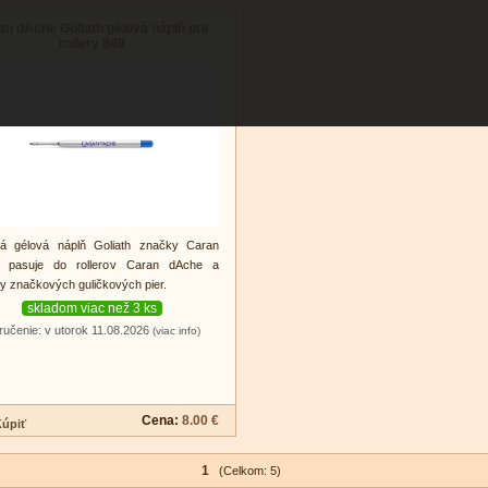
an dAche Goliath gélová náplň pre
rollery 849
tná gélová náplň Goliath značky Caran
 pasuje do rollerov Caran dAche a
y značkových guličkových pier.
skladom viac než 3 ks
ručenie: v utorok 11.08.2026
(viac info)
Cena:
8.00 €
1
(Celkom: 5)