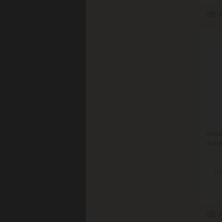
Náhra
do gul
Do