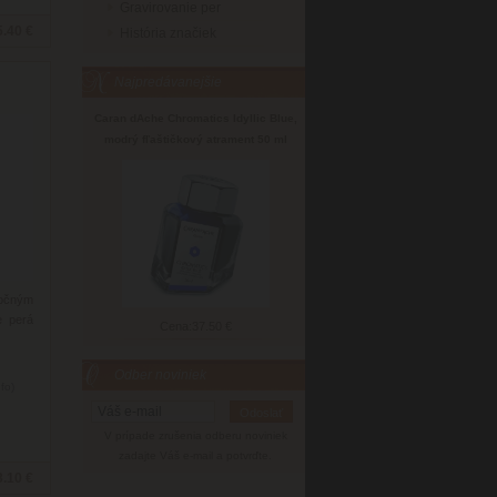
Gravirovanie per
5.40 €
História značiek
Najpredávanejšie
Caran dAche Chromatics Idyllic Blue,
modrý fľaštičkový atrament 50 ml
očným
e perá
Cena:
37.50 €
Odber noviniek
nfo)
V prípade zrušenia odberu noviniek
zadajte Váš e-mail a potvrďte.
3.10 €