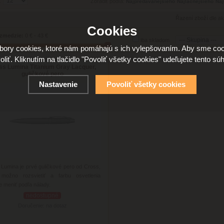
u:
Zoradiť podľa:
Řazení zboží dle ak
Cookies
zmedzie:
0 € - 43 €
iba skladom
ory cookies, ktoré nám pomáhajú s ich vylepšovaním. Aby sme coo
oliť. Kliknutím na tlačidlo "Povoliť všetky cookies" udeľujete tento súh
ss Lumina Titanium Gray Lacquer,
guličkové pero
Nastavenie
Povoliť všetky cookies
Lumina je prvé guličkové pero od Cross,
 možno rozsvietiť a farbu osvetlenia
 meniť podľa nálady.
nedostupné
Doručenie: na dotaz