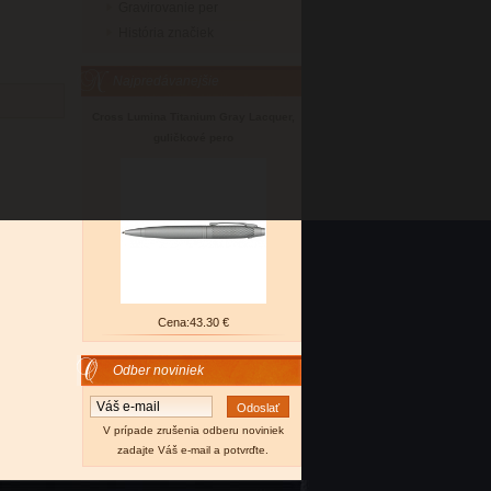
Gravirovanie per
História značiek
Najpredávanejšie
Cross Lumina Titanium Gray Lacquer,
guličkové pero
Cena:
43.30 €
Odber noviniek
V prípade zrušenia odberu noviniek
zadajte Váš e-mail a potvrďte.