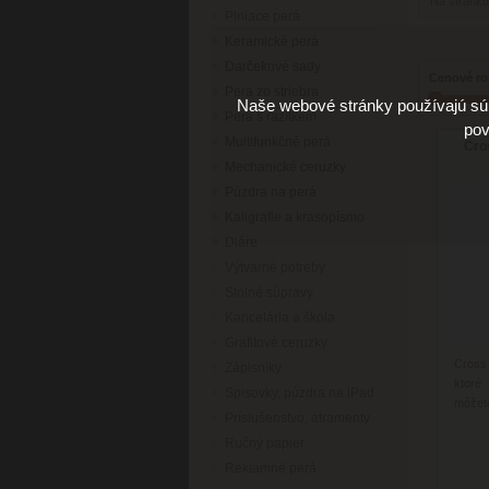
Na stránk
Plniace perá
Keramické perá
Darčekové sady
Cenové ro
Pera zo striebra
Naše webové stránky používajú súb
Perá s razítkem
pov
Multifunkčné perá
Cro
Mechanické ceruzky
Púzdra na perá
Kaligrafie a krasopísmo
Diáre
Výtvarné potreby
Stolné súpravy
Kancelária a škola
Grafitové ceruzky
Cross 
Zápisníky
ktoré
Spisovky, púzdra na iPad
môžete
Príslušenstvo, atramenty
Ručný papier
Reklamné perá