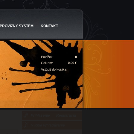
PROVÍZNY SYSTÉM
KONTAKT
Položek:
0
Celkom:
0.00 €
Vstúpiť do košíka
Prihlásenie
Registrácia
Rýchle vyhľadávanie