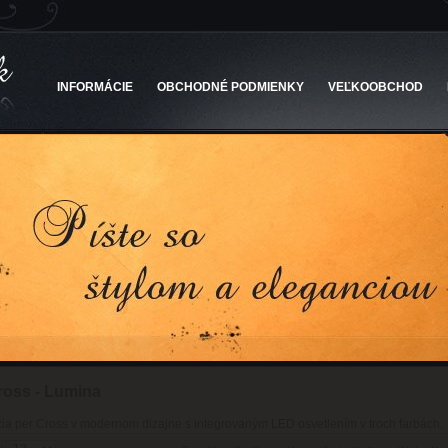
INFORMÁCIE
OBCHODNÉ PODMIENKY
VEĽKOOBCHOD
ross - Lumina
ia per Cross v modernom dizajne s integrovaným LED osvetlením v troch farbách.