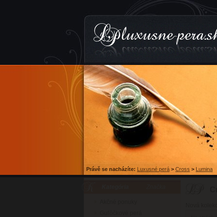
Právě se nacházíte:
Luxusné perá
>
Cross
>
Lumina
Kategória
Značka
C
Akčné ponuky
Nová kolekc
Guľôčkové perá