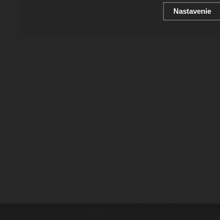
Nastavenie
contents ©2010
Luxusne-pera.sk
-
PARTNERI
, pera Parker, Waterman, Cross, Faber Ca