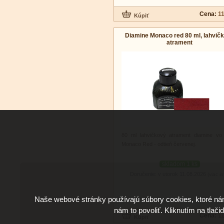
Cena:
11
Diamine Monaco red 80 ml, lahvič
atrament
80 ml lahvičkový atrament diamine vo
Monaco Red - odtieň červenej.
skladom 1 ks
Doručenie: v utorok 11.08.2026
(viac in
Naše webové stránky používajú súbory cookies, ktoré ná
nám to povoliť. Kliknutím na tlači
Cena:
11