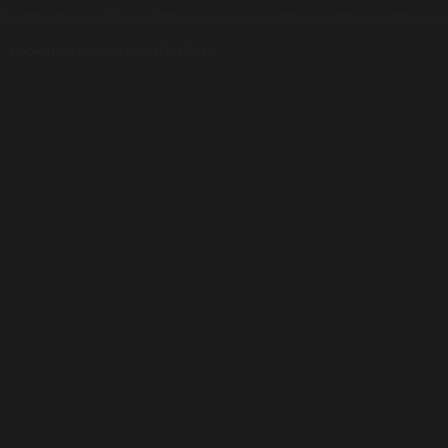
Luxusní pera
|
Kapesní nože
|
Pera Parker