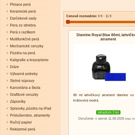
Plniace perá
Keramické perá
Cenové rozmedzie:
0 € - 11 €
Darčekové sady
Pera zo striebra
Perá s razítkem
Diamine Royal Blue 80ml, lahvičk
atrament
Multifunkčné perá
Mechanické ceruzky
Púzdra na perá
Kaligrafie a krasopísmo
Diáre
Výtvarné potreby
Stolné súpravy
Kancelária a škola
Grafitové ceruzky
80 ml lahvičkový atrament diamine vo
kráľovská
modrá
.
Zápisníky
Spisovky, púzdra na iPad
skladom 3 ks
Príslušenstvo, atramenty
Doručenie: v utorok 11.08.2026
(viac in
Ručný papier
Reklamné perá