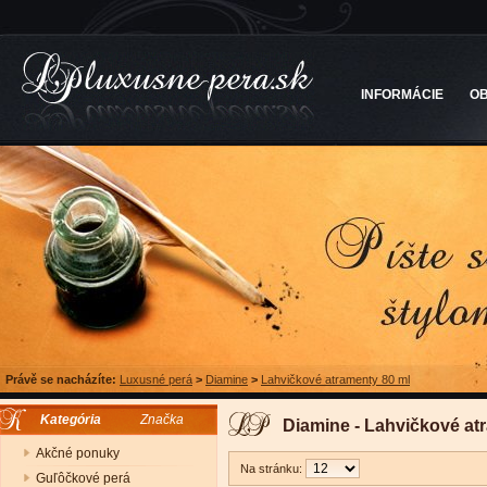
INFORMÁCIE
O
Právě se nacházíte:
Luxusné perá
>
Diamine
>
Lahvičkové atramenty 80 ml
Kategória
Značka
Diamine - Lahvičkové at
Akčné ponuky
Na stránku:
Guľôčkové perá