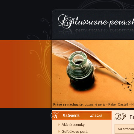
Právě se nacházíte:
Luxusné perá
>
Faber Castell
>
N
Kategória
Značka
F
Akčné ponuky
Na stránk
Guľôčkové perá