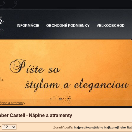
INFORMÁCIE
OBCHODNÉ PODMIENKY
VEĽKOOBCHOD
áplne a atramenty
aber Castell - Náplne a atramenty
u:
Zoradiť podľa: