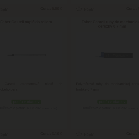
Cena:
5.00 €
Cena:
Faber Castell náplň do rollera
Faber Castell tuhy do mechanic
ceruzky 0,7 mm
r Castell atramentová náplň do
Polymérové ​​tuhy do mechanickej cer
ického pera.
hrúbke 0,7 mm.
podľa variantov
podľa variantov
ručenie: v piatok 07.08.2026
Doručenie: v piatok 07.08.2026
(viac info)
(viac i
Cena:
3.10 €
Cena: