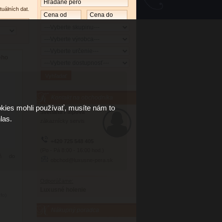
tuálních dat.
ého
Kontakt na obchodníka
kies mohli používať, musíte nám to
Světlana Filipová
las.
zákaznícky servis
+420 725 548 405
(Po - Pá 8:00 - 16:00 hod.)
lň do
obchod@luxusne-pera.sk
Odporúčame:
Luxusné holenie
nfo)
Nákupný poradca