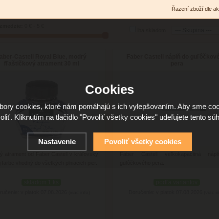
Řazení zboží dle ak
zmedzie:
0 € - 5 €
iba skladom
aber-Castell Royal Blue, modrý
Faber Castell náplň do guľôčkov
fľaštičkový atrament 30 ml
pera
Cookies
ory cookies, ktoré nám pomáhajú s ich vylepšovaním. Aby sme coo
oliť. Kliknutím na tlačidlo "Povoliť všetky cookies" udeľujete tento súh
Nastavenie
Povoliť všetky cookies
ný atrament od Faber Castell v kráľovsky
Faber Castell veľkokapacitná náp
 farbe vhodný do všetkých plniacich pier.
guľôčkového pera.
skladom 1 ks
podľa variantov
ručenie: v piatok 07.08.2026
Doručenie: v piatok 07.08.2026
(viac info)
(viac i