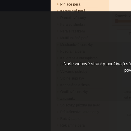
Plniace perá
Keramické perá
Cenové ro
Darčekové sady
Pera zo striebra
Perá s razítkem
F
Multifunkčné perá
Mechanické ceruzky
Púzdra na perá
Kaligrafie a krasopísmo
Naše webové stránky používajú súb
Diáre
pov
Výtvarné potreby
Stolné súpravy
Kancelária a škola
Grafitové ceruzky
Kvalit
modrej
Zápisníky
Spisovky, púzdra na iPad
Príslušenstvo, atramenty
Do
Ručný papier
Reklamné perá