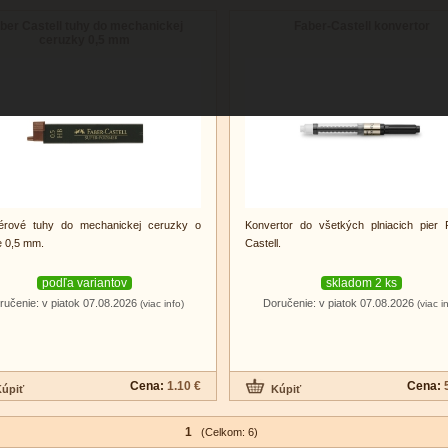
ber Castell tuhy do mechanickej
Faber-Castell konvertor
ceruzky 0,5 mm
érové ​​tuhy do mechanickej ceruzky o
Konvertor do všetkých plniacich pier 
e 0,5 mm.
Castell.
podľa variantov
skladom 2 ks
ručenie: v piatok 07.08.2026
Doručenie: v piatok 07.08.2026
(viac info)
(viac i
Cena:
1.10 €
Cena:
1
(Celkom: 6)