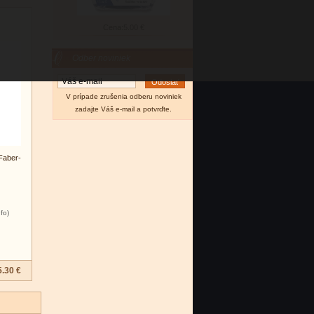
Cena:
5.00 €
Odber noviniek
V prípade zrušenia odberu noviniek
zadajte Váš e-mail a potvrďte.
Faber-
nfo)
5.30 €