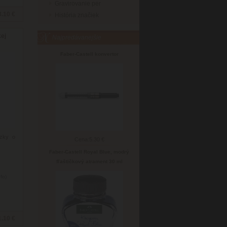
Gravirovanie per
3.10 €
História značiek
kej
Najpredávanejšie
Faber-Castell konvertor
uzky o
Cena:
5.30 €
Faber-Castell Royal Blue, modrý
fľaštičkový atrament 30 ml
nfo)
1.10 €