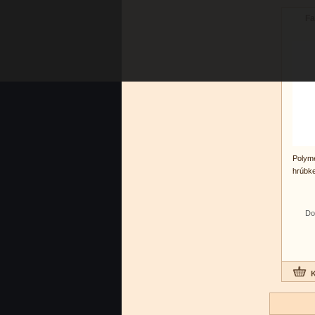
Fa
Polym
hrúbk
Do