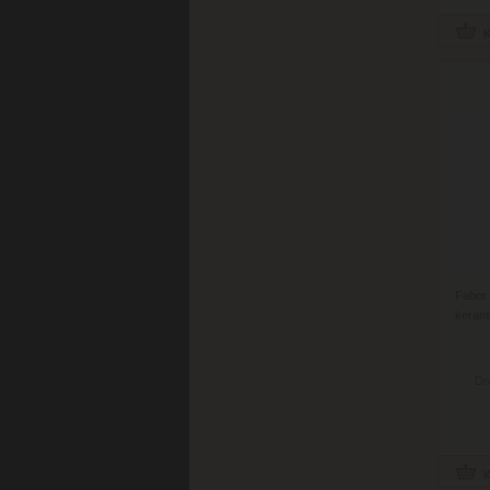
Fabe
keram
Do