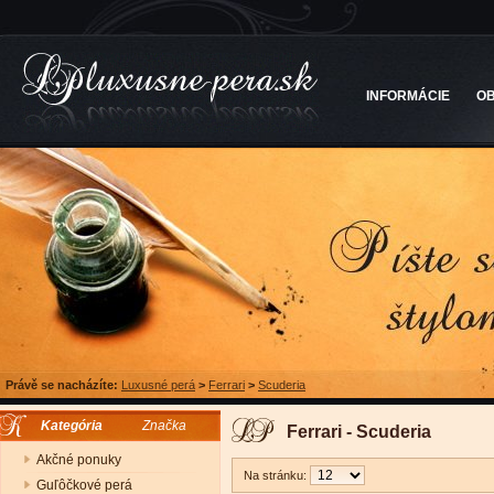
INFORMÁCIE
O
Právě se nacházíte:
Luxusné perá
>
Ferrari
>
Scuderia
Kategória
Značka
Ferrari - Scuderia
Akčné ponuky
Na stránku:
Guľôčkové perá