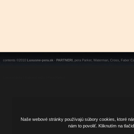
contents ©2010
Luxusne-pera.sk
-
PARTNERI
, pera Parker, Waterman, Cross, Faber Ca
Luxusní pera
|
Kapesní nože
|
Pera Parker
Naše webové stránky používajú súbory cookies, ktoré ná
nám to povoliť. Kliknutím na tlači