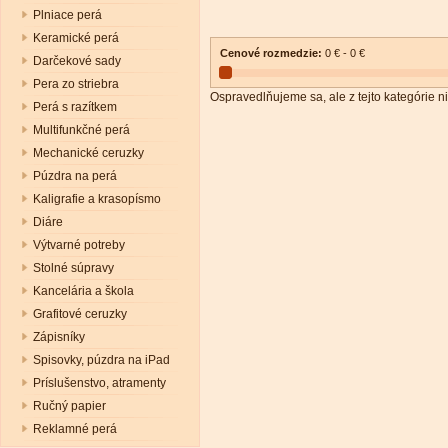
Plniace perá
Keramické perá
Cenové rozmedzie:
0 € - 0 €
Darčekové sady
Pera zo striebra
Ospravedlňujeme sa, ale z tejto kategórie ni
Perá s razítkem
Multifunkčné perá
Mechanické ceruzky
Púzdra na perá
Kaligrafie a krasopísmo
Diáre
Výtvarné potreby
Stolné súpravy
Kancelária a škola
Grafitové ceruzky
Zápisníky
Spisovky, púzdra na iPad
Príslušenstvo, atramenty
Ručný papier
Reklamné perá