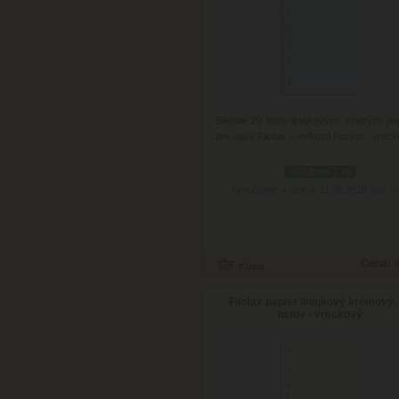
Balenie 20 listov linajkových modrých pa
pre diáre Filofax o veľkosti Pocket - vreck
skladom 1 ks
Doručenie: v utorok 11.08.2026
(viac in
Cena:
4
Filofax papier linajkový krémový,
listov - vreckový