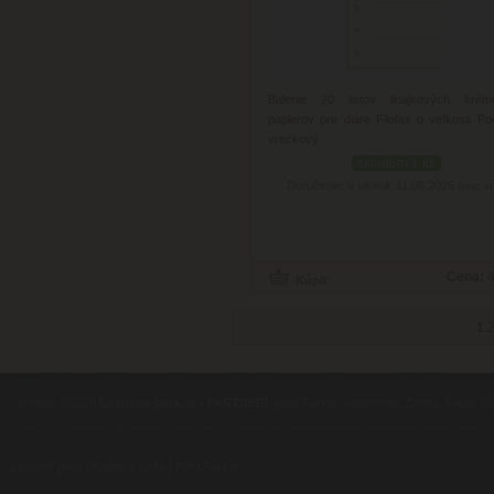
Balenie 20 listov linajkových krém
papierov pre diáre Filofax o veľkosti Po
vreckový.
skladom 1 ks
Doručenie: v utorok 11.08.2026
(viac in
Cena:
4
1
contents ©2010
Luxusne-pera.sk
-
PARTNERI
, pera Parker, Waterman, Cross, Faber Ca
Luxusní pera
|
Kapesní nože
|
Pera Parker