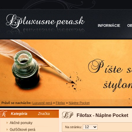
INFORMÁCIE
O
Právě se nacházíte:
Luxusné perá
>
Filofax
>
Náplne Pocket
Kategória
Značka
Filofax - Náplne Pocket
Akčné ponuky
Na stránku:
Guľôčkové perá