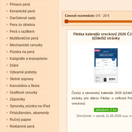
Plniace perá
Keramické perá
Cenové rozmedzie:
0 € - 20 €
Darčekové sady
Pera zo striebra
Perá s razítkem
Filofax kalendár vreckový 2026 Č
týždeň/2 stránky
Multifunkčné perá
Mechanické ceruzky
Púzdra na perá
Kaligrafie a krasopísmo
Diáre
Výtvarné potreby
Stolné súpravy
Kancelária a škola
Grafitové ceruzky
Český a slovenský kalendár 2026 týžde
stránky pre diárov Filofax o veľkosti Po
Zápisníky
vreckový.
Spisovky, púzdra na iPad
skladom 2 ks
Príslušenstvo, atramenty
Doručenie: v utorok 11.08.2026
(viac in
Ručný papier
Reklamné perá