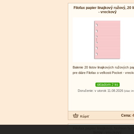
Filofax papier linajkový ružový, 20 l
- vreckový
Balenie 20 listov linajkových ružových pa
pre diáre Filofax o veľkosti Pocket - vreck
skladom 2 ks
Doručenie: v utorok 11.08.2026
(viac in
Cena:
4
Filofax papier linajkový, fashion far
listov - vreckový