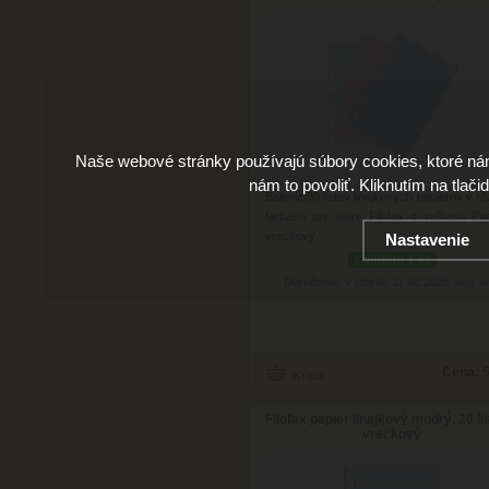
Naše webové stránky používajú súbory cookies, ktoré ná
nám to povoliť. Kliknutím na tlači
Balenie 30 listov linajkových papierov v r
farbách pre diáre Filofax o veľkosti Po
vreckový.
Nastavenie
skladom 1 ks
Doručenie: v utorok 11.08.2026
(viac in
Cena:
5
Filofax papier linajkový modrý, 20 li
vreckový