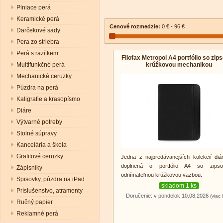
Plniace perá
Keramické perá
Cenové rozmedzie:
0 € - 96 €
Darčekové sady
Pera zo striebra
Perá s razítkem
Filofax Metropol A4 portfólio so zip
krúžkovou mechanikou
Multifunkčné perá
Mechanické ceruzky
Púzdra na perá
Kaligrafie a krasopísmo
Diáre
Výtvarné potreby
Stolné súpravy
Kancelária a škola
Grafitové ceruzky
Jedna z najpredávanejších kolekcií diá
doplnená o portfólio A4 so zip
Zápisníky
odnímateľnou krúžkovou väzbou.
Spisovky, púzdra na iPad
skladom 1 ks
Príslušenstvo, atramenty
Doručenie: v pondelok 10.08.2026
(viac 
Ručný papier
Reklamné perá