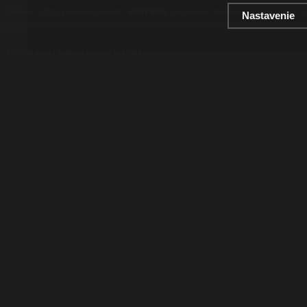
contents ©2010
Luxusne-pera.sk
-
PARTNERI
, pera Parker, Waterman, Cross, Faber Ca
Nastavenie
Luxusní pera
|
Kapesní nože
|
Pera Parker