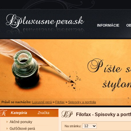
INFORMÁCIE
O
Právě se nacházíte:
Luxusné perá
>
Filofax
>
Spisovky a portfolia
Kategória
Značka
Filofax - Spisovky a portf
Akčné ponuky
Na stránku:
Guľôčkové perá