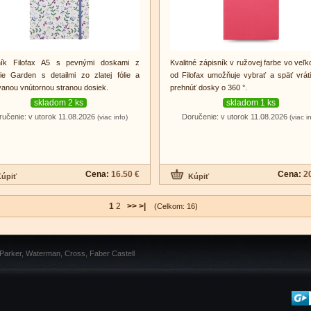
ník Filofax A5 s pevnými doskami z
Kvalitné zápisník v ružovej farbe vo veľk
ie Garden s detailmi zo zlatej fólie a
od Filofax umožňuje vybrať a späť vrátiť
anou vnútornou stranou dosiek.
prehnúť dosky o 360 °.
skladom 2 ks
skladom 1 ks
ručenie: v utorok 11.08.2026
Doručenie: v utorok 11.08.2026
(viac info)
(viac i
Cena:
16.50 €
Cena:
2
1
2
>>
>|
(Celkom: 16)
 Parker, Waterman, Cross, Faber Castell