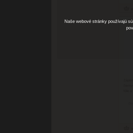
Naše webové stránky používajú súb
Fi
pov
Zápis
čierny
fólie 
Do