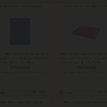
ilofax Classic Blue A5 zápisník
Filofax Classic Red A5 zápisní
tný modrý zápisník vo veľkosti A5 s
Kvalitný červený zápisník vo veľkost
ným povrchom dosiek pripomínajúci kozu
príjemným povrchom dosiek pripomínajúc
dičnej anglickej značky Filofax.
od tradičnej anglickej značky Filofax.
skladom 1 ks
skladom 1 ks
ručenie: v utorok 11.08.2026
Doručenie: v utorok 11.08.2026
(viac info)
(viac i
Cena:
24.80 €
Cena:
2
ilofax Classic Aqua A5 zápisník
Filofax Classic Black A4 zápisn