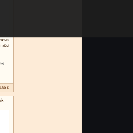
eľkosti
najúci
.
nfo)
4.80 €
ík