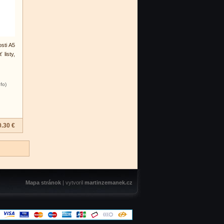
osti A5
 listy,
nfo)
0.30 €
Mapa stránok
| vytvoril
martinzemanek.cz