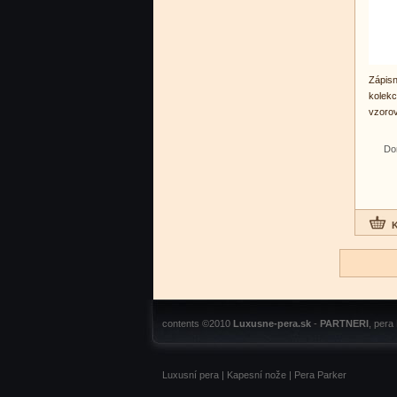
Zápis
kolekc
vzorov
Do
contents ©2010
Luxusne-pera.sk
-
PARTNERI
, pera
Luxusní pera
|
Kapesní nože
|
Pera Parker