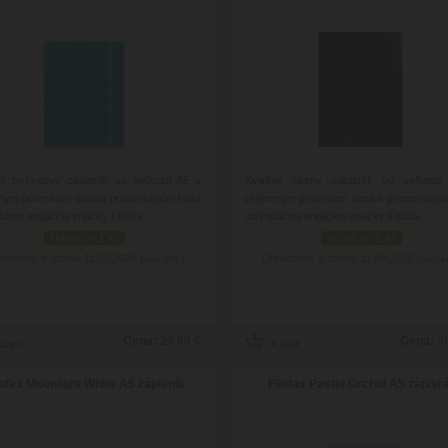
ný tyrkysový zápisník vo veľkosti A5 s
Kvalitný čierny zápisník vo veľkost
ným povrchom dosiek pripomínajúci kožu
príjemným povrchom dosiek pripomínajúc
dičnej anglickej značky Filofax.
od tradičnej anglickej značky Filofax.
skladom 1 ks
skladom 2 ks
ručenie: v utorok 11.08.2026
Doručenie: v utorok 11.08.2026
(viac info)
(viac i
Cena:
24.80 €
Cena:
3
lofax Moonlight White A5 zápisník
Filofax Pastel Orchid A5 zápisn