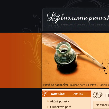
Právě se nacházíte:
Luxusné perá
>
Filofax
>
Zápisní
Kategória
Značka
Fi
Akčné ponuky
Na stránk
Guľôčkové perá