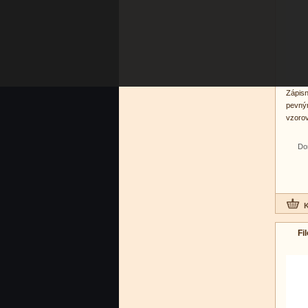
Zápisn
pevným
vzorov
Do
Fi