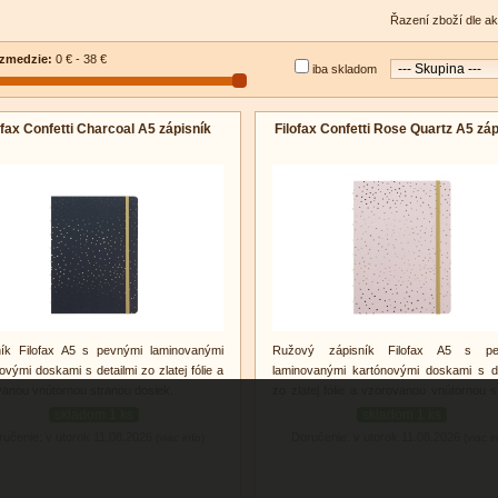
Řazení zboží dle ak
zmedzie:
0 € - 38 €
iba skladom
ofax Confetti Charcoal A5 zápisník
Filofax Confetti Rose Quartz A5 záp
ník Filofax A5 s pevnými laminovanými
Ružový zápisník Filofax A5 s pe
ovými doskami s detailmi zo zlatej fólie a
laminovanými kartónovými doskami s de
anou vnútornou stranou dosiek.
zo zlatej fólie a vzorovanou vnútornou s
dosiek.
skladom 1 ks
skladom 1 ks
ručenie: v utorok 11.08.2026
Doručenie: v utorok 11.08.2026
(viac info)
(viac i