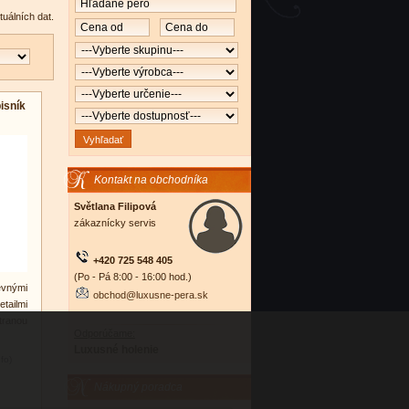
tuálních dat.
isník
Kontakt na obchodníka
Světlana Filipová
zákaznícky servis
+420 725 548 405
(Po - Pá 8:00 - 16:00 hod.)
vnými
obchod@luxusne-pera.sk
tailmi
tranou
Odporúčame:
Luxusné holenie
nfo)
Nákupný poradca