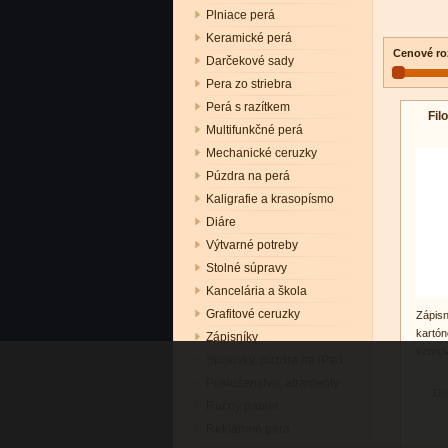
Plniace perá
Keramické perá
Cenové ro
Darčekové sady
Pera zo striebra
Perá s razítkem
Fil
Multifunkčné perá
Mechanické ceruzky
Púzdra na perá
Kaligrafie a krasopísmo
Diáre
Výtvarné potreby
Stolné súpravy
Kancelária a škola
Grafitové ceruzky
Zápis
kartón
Zápisníky
vzorov
Spisovky, púzdra na iPad
Príslušenstvo, atramenty
Do
Ručný papier
Reklamné perá