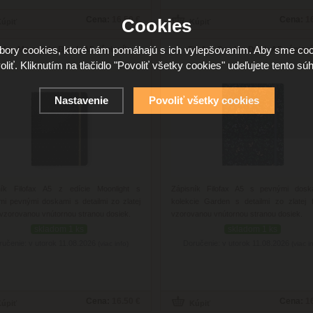
Cena:
16.50 €
Cena:
1
Cookies
ory cookies, ktoré nám pomáhajú s ich vylepšovaním. Aby sme coo
lofax Moonlight Black A5 zápisník
Filofax Garden Dusk A5 zápisn
oliť. Kliknutím na tlačidlo "Povoliť všetky cookies" udeľujete tento súh
Nastavenie
Povoliť všetky cookies
ník Filofax A5 z edície Moonlight s
Zápisník Filofax A5 s pevnými dos
mi pevnými doskami s detailmi zo zlatej
kolekcie Garden s detailmi zo zlatej f
a vzorovanou vnútornou stranou dosiek.
vzorovanou vnútornou stranou dosiek.
skladom 1 ks
skladom 1 ks
ručenie: v utorok 11.08.2026
Doručenie: v utorok 11.08.2026
(viac info)
(viac i
Cena:
16.50 €
Cena:
1