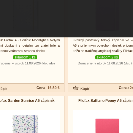
ík Filofax A5 z edície Moonlight s bielymi
Kvalitný pastelový fialový zápisník vo v
i doskami s detailmi zo zlatej fólie a
A5 s príjemným povrchom dosiek pripomí
anou vnútornou stranou dosiek.
kožu od tradičnej anglickej značky Filofax
skladom 1 ks
skladom 2 ks
ručenie: v utorok 11.08.2026
Doručenie: v utorok 11.08.2026
(viac info)
(viac i
Cena:
16.50 €
Cena:
2
lofax Garden Sunrise A5 zápisník
Filofax Saffiano Peony A5 zápisn