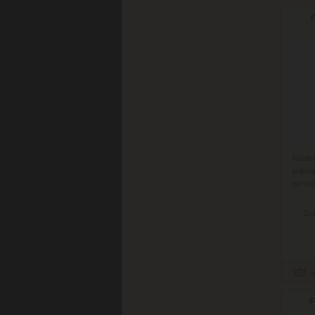
F
Kvali
príjem
od tra
Do
F