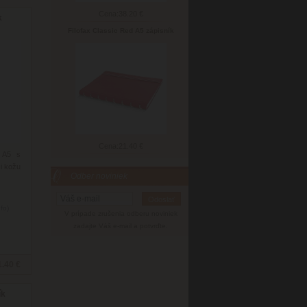
Cena:
38.20 €
k
Filofax Classic Red A5 zápisník
Cena:
21.40 €
i A5 s
i kožu
Odber noviniek
nfo)
V prípade zrušenia odberu noviniek
zadajte Váš e-mail a potvrďte.
1.40 €
ík