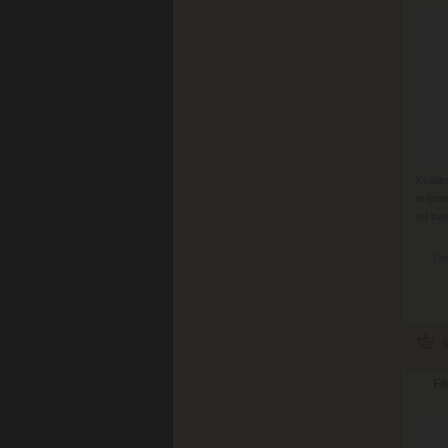
Kvalit
príjem
od tra
Do
Fi