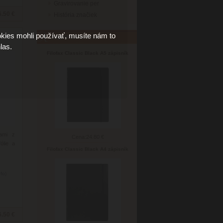
Gravirovanie per
6.50 €
História značiek
kies mohli používať, musíte nám to
ík
Najpredávanejšie
las.
Filofax Classic Black A5 zápisník
kami z
Cena:
24.80 €
ólie a
Filofax Classic Black A4 zápisník
nfo)
6.50 €