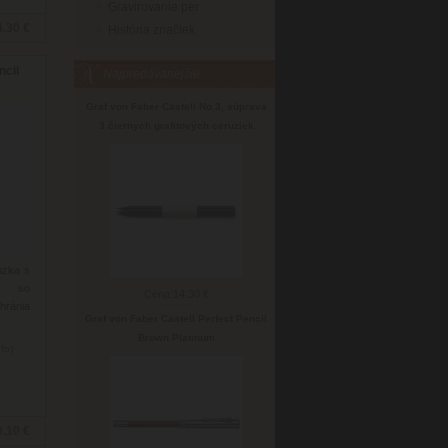
Gravirovanie per
4.30 €
História značiek
ncil
Najpredávanejšie
Graf von Faber Castell No.3, súprava
3 čiernych grafitových ceruziek
ruzka s
u so
Cena:
14.30 €
ránia
Graf von Faber Castell Perfect Pencil
Brown Platinum
nfo)
.10 €