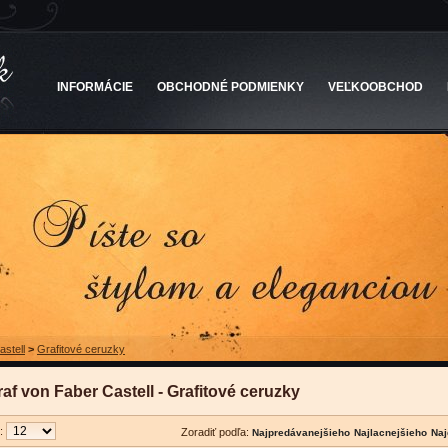
INFORMÁCIE
OBCHODNÉ PODMIENKY
VEĽKOOBCHOD
stell
>
Grafitové ceruzky
af von Faber Castell - Grafitové ceruzky
u:
Zoradiť podľa: