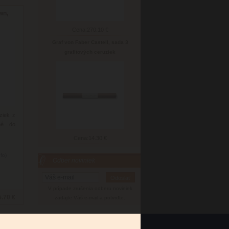
wn,
Cena:
270.10 €
Graf von Faber Castell, sada 3
grafitových ceruziek
ziek z
né do
Cena:
14.30 €
nfo)
Odber noviniek
V prípade zrušenia odberu noviniek
5.70 €
zadajte Váš e-mail a potvrďte.