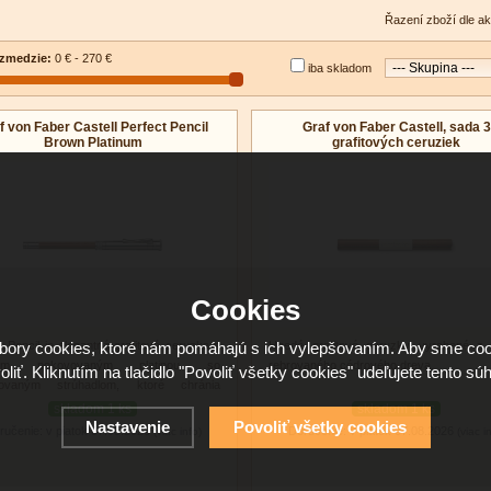
Řazení zboží dle ak
zmedzie:
0 € - 270 €
iba skladom
f von Faber Castell Perfect Pencil
Graf von Faber Castell, sada 3
Brown Platinum
grafitových ceruziek
Cookies
t Pencil je elegantná grafitová ceruzka s
Hnedé grafitové ceruzky vyrobené z
ory cookies, ktoré nám pomáhajú s ich vylepšovaním. Aby sme coo
kom pokovovaným platinou so
rebrovaného cédrového dreva.
oliť. Kliknutím na tlačidlo "Povoliť všetky cookies" udeľujete tento súh
ovaným strúhadlom, ktoré chránia
ovú tuhu na jej orezanom konci.
skladom 1 ks
skladom 1 ks
Nastavenie
Povoliť všetky cookies
ručenie: v piatok 07.08.2026
Doručenie: v piatok 07.08.2026
(viac info)
(viac i