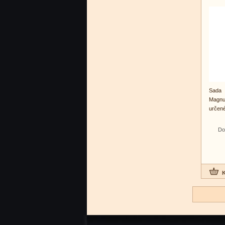
Sada 
Magn
určené
Do