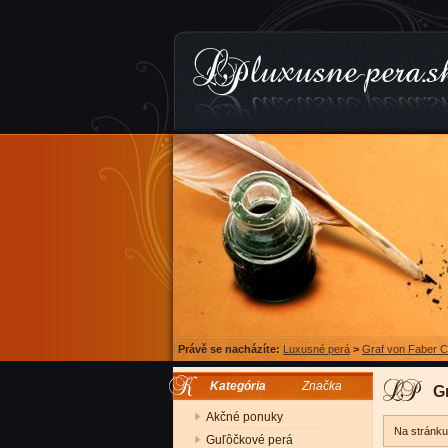
Právě se nacházíte:
Luxusné perá
>
Graf von Faber Ca
Kategória
Značka
Gr
Akčné ponuky
Na stránk
Guľôčkové perá