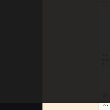
Graf 
Sada 5
rebro
Perfec
Do
Graf