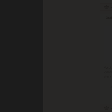
Graf
Vysok
vyrob
dreva 
Do