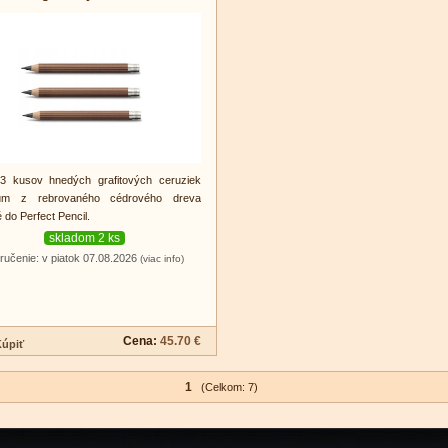
3 kusov hnedých grafitových ceruziek
um z rebrovaného cédrového dreva
 do Perfect Pencil.
skladom 2 ks
ručenie: v piatok 07.08.2026
(viac info)
Cena:
45.70 €
1
(Celkom: 7)