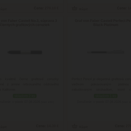
Cena:
270.10 €
Cena:
1
 von Faber Castell No.3, súprava 3
Graf von Faber Castell Perfect Pe
čiernych grafitových ceruziek
Black Platinum
o kvalitné čierne grafitové ceruzky
Perfect Pencil je elegantná grafitová ce
ené z jemne rebrovaného cédrového
viečkom pokovovaným platino
z Kalifornie.
zabudovaným strúhadlom, ktoré ch
grafitovú tuhu na jej orezanom konci.
skladom 2 ks
skladom 1 ks
ručenie: v piatok 07.08.2026
Doručenie: v piatok 07.08.2026
(viac info)
(viac i
Cena:
14.30 €
Cena:
270