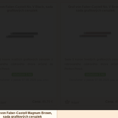
von Faber-Castell No. V Black, sada
Graf von Faber-Castell No. V Bro
grafitových ceruziek
sada grafitových ceruziek
 kusov kratších grafitových ceruziek z
Sada 5 kusov hnedých grafitových ceru
vaného cédrového dreva určené do
rebrovaného cédrového dreva urče
t Pencil.
Perfect Pencil.
skladom 1 ks
skladom 1 ks
ručenie: v piatok 07.08.2026
Doručenie: v piatok 07.08.2026
(viac info)
(viac i
Cena:
45.70 €
Cena:
4
 von Faber-Castell Magnum Brown,
sada grafitových ceruziek