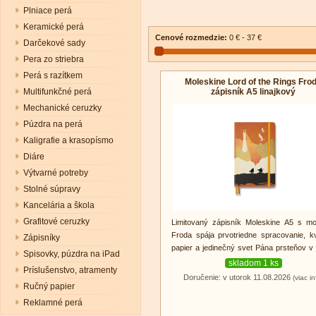
Plniace perá
Keramické perá
Cenové rozmedzie:
0 € - 37 €
Darčekové sady
Pera zo striebra
Perá s razítkem
Moleskine Lord of the Rings Fro
zápisník A5 linajkový
Multifunkčné perá
Mechanické ceruzky
Púzdra na perá
Kaligrafie a krasopísmo
Diáre
Výtvarné potreby
Stolné súpravy
Kancelária a škola
Grafitové ceruzky
Limitovaný zápisník Moleskine A5 s m
Froda spája prvotriedne spracovanie, kv
Zápisníky
papier a jedinečný svet Pána prsteňov v 
Spisovky, púzdra na iPad
zberateľskej edícii.
skladom 1 ks
Príslušenstvo, atramenty
Doručenie: v utorok 11.08.2026
(viac in
Ručný papier
Reklamné perá