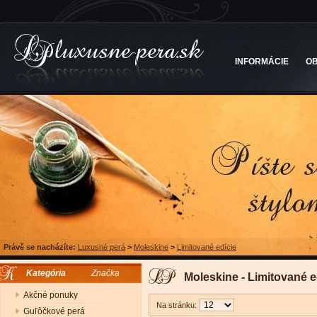
INFORMÁCIE
O
Právě se nacházíte:
Luxusné perá
>
Moleskine
>
Limitované edície
Kategória
Značka
Moleskine - Limitované e
Akčné ponuky
Na stránku:
Guľôčkové perá