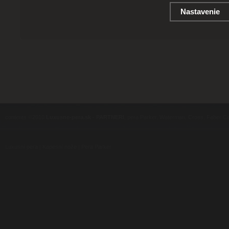
Nastavenie
contents ©2010
Luxusne-pera.sk
-
PARTNERI
, pera Parker, Waterman, Cross, Faber Ca
Luxusní pera
|
Kapesní nože
|
Pera Parker