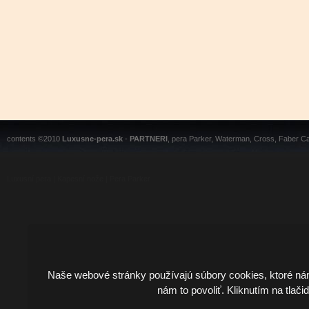
contents ©2010
Luxusne-pera.sk
-
PARTNERI
, pera Parker, Waterman, Cross, Faber Ca
Luxusní pera
|
Kapesní nože
|
Pera Parker
Naše webové stránky používajú súbory cookies, ktoré ná
nám to povoliť. Kliknutím na tlači