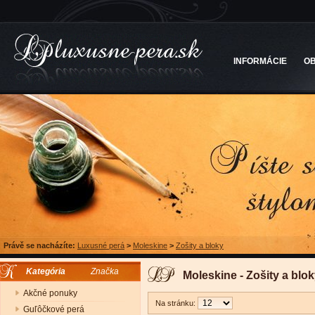
INFORMÁCIE
O
Právě se nacházíte:
Luxusné perá
>
Moleskine
>
Zošity a bloky
Kategória
Značka
Moleskine - Zošity a blo
Akčné ponuky
Na stránku:
Guľôčkové perá