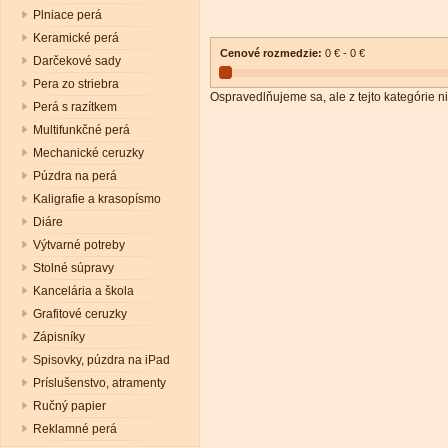
Plniace perá
Keramické perá
Cenové rozmedzie:
0 € - 0 €
Darčekové sady
Pera zo striebra
Ospravedlňujeme sa, ale z tejto kategórie ni
Perá s razítkem
Multifunkčné perá
Mechanické ceruzky
Púzdra na perá
Kaligrafie a krasopísmo
Diáre
Výtvarné potreby
Stolné súpravy
Kancelária a škola
Grafitové ceruzky
Zápisníky
Spisovky, púzdra na iPad
Príslušenstvo, atramenty
Ručný papier
Reklamné perá